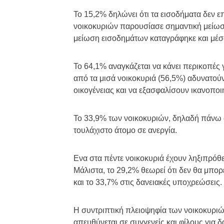
Το 15,2% δηλώνει ότι τα εισοδήματα δεν ε
νοικοκυριών παρουσίασε σημαντική μείωσ
μείωση εισοδημάτων καταγράφηκε και μέσα
Το 64,1% αναγκάζεται να κάνει περικοπές 
από τα μισά νοικοκυριά (56,5%) αδυνατού
οικογένειας και να εξασφαλίσουν ικανοποι
Το 33,9% των νοικοκυριών, δηλαδή πάνω α
τουλάχιστο άτομο σε ανεργία.
Ενα στα πέντε νοικοκυριά έχουν ληξιπρόθε
Μάλιστα, το 29,2% θεωρεί ότι δεν θα μπορ
και το 33,7% στις δανειακές υποχρεώσεις.
Η συντριπτική πλειοψηφία των νοικοκυριών
απευθύνεται σε συγγενείς και φίλους για δ