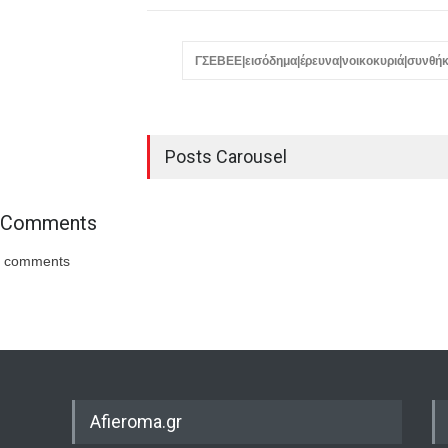
ΓΣΕΒΕΕ|εισόδημα|έρευνα|νοικοκυριά|συνθήκ
Posts Carousel
Comments
comments
Afieroma.gr