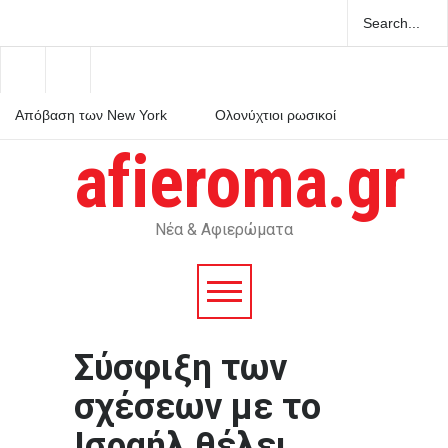
Απόβαση των New York
Ολονύχτιοι ρωσικοί
Times στη Σίφνο, το
βομβαρδισμοί στην
κυκλαδονήσι του Τσελεμεντέ
Ουκρανία με τρεις νεκρούς
afieroma.gr
και της αγγειοπλαστικής
και πολλούς τραυματίες
Διαστημικοί
σκουπιδιάρηδες: μια πολλά
υποσχόμενη επιχειρηματική
ιδέα
Νέα & Αφιερώματα
Σύσφιξη των
σχέσεων με το
Ισραήλ θέλει