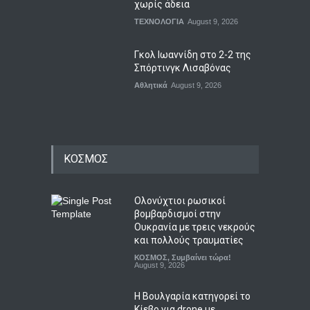
χωρίς άδεια
ΤΕΧΝΟΛΟΓΙΑ
August 9, 2026
Γκολ Ιωαννίδη στο 2-2 της
Σπόρτινγκ Λισαβόνας
Αθλητικά
August 9, 2026
ΚΟΣΜΟΣ
Ολονύχτιοι ρωσικοί
βομβαρδισμοί στην
Ουκρανία με τρεις νεκρούς
και πολλούς τραυματίες
ΚΟΣΜΟΣ
,
Συμβαίνει τώρα!
August 9, 2026
Η Βουλγαρία κατηγορεί το
Κίεβο για drone με