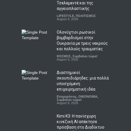
Τσελεμεντέ και της
αγγειοπλαστικής
LIFESTYLE
,
ΠΟΛΙΤΙΣΜΟΣ
August 9, 2026
Ολονύχτιοι ρωσικοί
βομβαρδισμοί στην
Ουκρανία με τρεις νεκρούς
και πολλούς τραυματίες
ΚΟΣΜΟΣ
,
Συμβαίνει τώρα!
August 9, 2026
Διαστημικοί
σκουπιδιάρηδες: μια πολλά
υποσχόμενη
επιχειρηματική ιδέα
Επιχειρήσεις
,
ΟΙΚΟΝΟΜΙΑ
,
Συμβαίνει τώρα!
August 9, 2026
Kimi K3: Η πανίσχυρη
κινεζική AI απέκτησε
πρόσβαση στο Διαδίκτυο