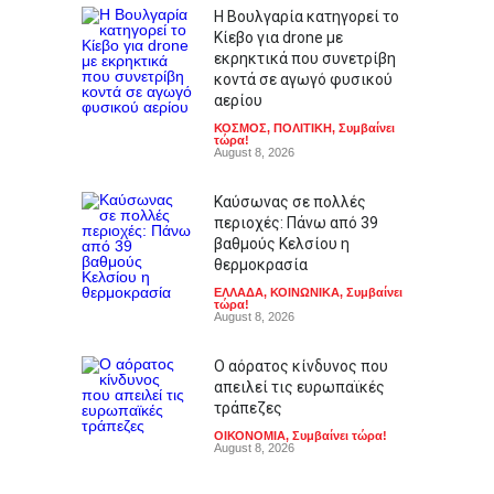
Η Βουλγαρία κατηγορεί το
Κίεβο για drone με
εκρηκτικά που συνετρίβη
κοντά σε αγωγό φυσικού
αερίου
ΚΟΣΜΟΣ
,
ΠΟΛΙΤΙΚΗ
,
Συμβαίνει
τώρα!
August 8, 2026
Καύσωνας σε πολλές
περιοχές: Πάνω από 39
βαθμούς Κελσίου η
θερμοκρασία
ΕΛΛΑΔΑ
,
ΚΟΙΝΩΝΙΚΑ
,
Συμβαίνει
τώρα!
August 8, 2026
Ο αόρατος κίνδυνος που
απειλεί τις ευρωπαϊκές
τράπεζες
ΟΙΚΟΝΟΜΙΑ
,
Συμβαίνει τώρα!
August 8, 2026