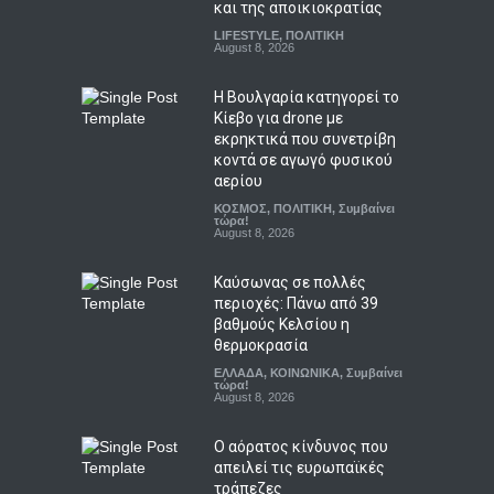
και της αποικιοκρατίας
LIFESTYLE
,
ΠΟΛΙΤΙΚΗ
August 8, 2026
Η Βουλγαρία κατηγορεί το
Κίεβο για drone με
εκρηκτικά που συνετρίβη
κοντά σε αγωγό φυσικού
αερίου
ΚΟΣΜΟΣ
,
ΠΟΛΙΤΙΚΗ
,
Συμβαίνει
τώρα!
August 8, 2026
Καύσωνας σε πολλές
περιοχές: Πάνω από 39
βαθμούς Κελσίου η
θερμοκρασία
ΕΛΛΑΔΑ
,
ΚΟΙΝΩΝΙΚΑ
,
Συμβαίνει
τώρα!
August 8, 2026
Ο αόρατος κίνδυνος που
απειλεί τις ευρωπαϊκές
τράπεζες