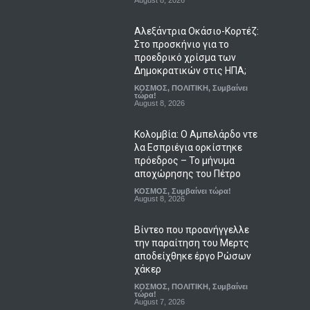
August 8, 2026
Αλεξάντρια Οκάσιο-Κορτέζ:
Στο προσκήνιο για το
προεδρικό χρίσμα των
Δημοκρατικών στις ΗΠΑ;
ΚΟΣΜΟΣ
,
ΠΟΛΙΤΙΚΗ
,
Συμβαίνει
τώρα!
August 8, 2026
Κολομβία: Ο Αμπελάρδο ντε
λα Εσπριέγια ορκίστηκε
πρόεδρος – Το μήνυμα
αποχώρησης του Πέτρο
ΚΟΣΜΟΣ
,
Συμβαίνει τώρα!
August 8, 2026
Βίντεο που προανήγγελλε
την παραίτηση του Μερτς
αποδείχθηκε έργο Ρώσων
χάκερ
ΚΟΣΜΟΣ
,
ΠΟΛΙΤΙΚΗ
,
Συμβαίνει
τώρα!
August 7, 2026