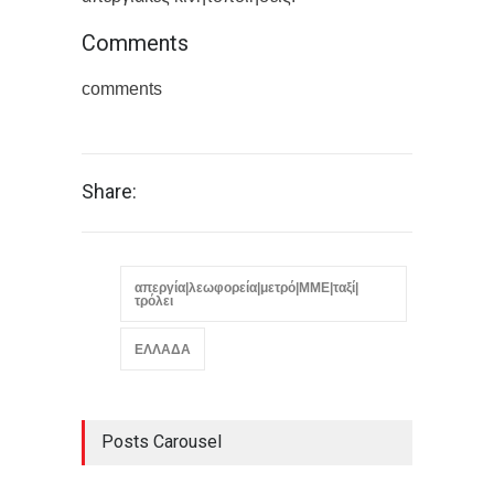
Comments
comments
Share:
απεργία|λεωφορεία|μετρό|ΜΜΕ|ταξί|
τρόλει
ΕΛΛΑΔΑ
Posts Carousel