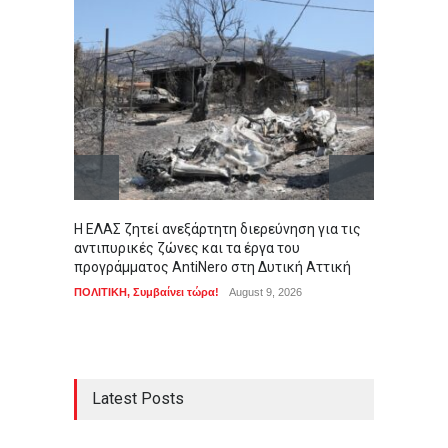
Η ΕΛΑΣ ζητεί ανεξάρτητη διερεύνηση για τις
Πιγκου
αντιπυρικές ζώνες και τα έργα του
Ανταρκ
προγράμματος AntiNero στη Δυτική Αττική
της απ
ΠΟΛΙΤΙΚΗ
,
Συμβαίνει τώρα!
August 9, 2026
LIFEST
Latest Posts