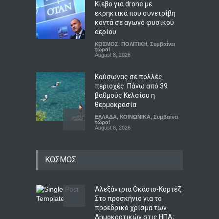
Καύσωνας σε πολλές
περιοχές: Πάνω από 39
βαθμούς Κελσίου η
θερμοκρασία
ΕΛΛΑΔΑ
,
ΚΟΙΝΩΝΙΚΑ
,
Συμβαίνει
τώρα!
August 8, 2026
Ο αόρατος κίνδυνος που
απειλεί τις ευρωπαϊκές
τράπεζες
ΟΙΚΟΝΟΜΙΑ
,
Συμβαίνει τώρα!
Αλεξάντρια Οκάσιο-Κορτέζ:
August 8, 2026
Στο προσκήνιο για το
προεδρικό χρίσμα των
Δημοκρατικών στις ΗΠΑ;
Η ΕΛΑΣ ζητεί ανεξάρτητη
ΚΟΣΜΟΣ
διερεύνηση για τις
ΚΟΣΜΟΣ
,
ΠΟΛΙΤΙΚΗ
,
Συμβαίνει
τώρα!
αντιπυρικές ζώνες και τα
August 8, 2026
έργα του προγράμματος
AntiNero στη Δυτική Αττική
Κολομβία: Ο Αμπελάρδο ντε
ΠΟΛΙΤΙΚΗ
,
Συμβαίνει τώρα!
λα Εσπριέγια ορκίστηκε
August 9, 2026
πρόεδρος – Το μήνυμα
αποχώρησης του Πέτρο