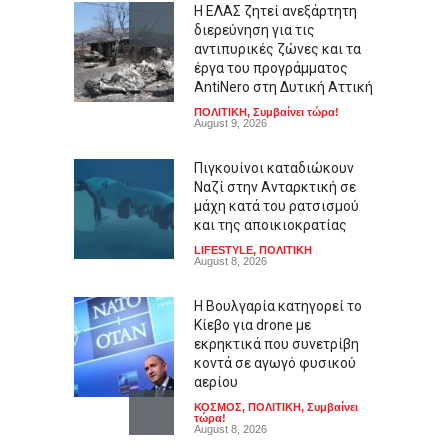
Η ΕΛΑΣ ζητεί ανεξάρτητη
διερεύνηση για τις
αντιπυρικές ζώνες και τα
έργα του προγράμματος
AntiNero στη Δυτική Αττική
ΠΟΛΙΤΙΚΗ
,
Συμβαίνει τώρα!
August 9, 2026
Πιγκουίνοι καταδιώκουν
Ναζί στην Ανταρκτική σε
μάχη κατά του ρατσισμού
και της αποικιοκρατίας
LIFESTYLE
,
ΠΟΛΙΤΙΚΗ
August 8, 2026
Η Βουλγαρία κατηγορεί το
Κίεβο για drone με
εκρηκτικά που συνετρίβη
κοντά σε αγωγό φυσικού
αερίου
ΚΟΣΜΟΣ
,
ΠΟΛΙΤΙΚΗ
,
Συμβαίνει
τώρα!
August 8, 2026