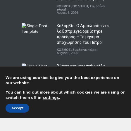
ΚΟΣΜΟΣ
,
Συμβαίνει τώρα!
August 8, 2026
Βίντεο που προανήγγελλε
την παραίτηση του Μερτς
αποδείχθηκε έργο Ρώσων
χάκερ
ΚΟΣΜΟΣ
,
ΠΟΛΙΤΙΚΗ
,
Συμβαίνει
τώρα!
August 7, 2026
Η Βουλγαρία κατηγορεί το
Κίεβο για drone με
εκρηκτικά που συνετρίβη
We are using cookies to give you the best experience on
our website.
κοντά σε αγωγό φυσικού
αερίου
You can find out more about which cookies we are using or
ΚΟΣΜΟΣ
,
ΠΟΛΙΤΙΚΗ
,
Συμβαίνει
switch them off in
settings
.
τώρα!
August 8, 2026
Accept
Κόσοβο: Βουλευτής της
Top
αντιπολίτευσης εκτόξευσε
αυγά στον αναπληρωτή