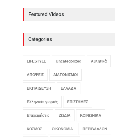
Καύσωνας σε πολλές
Featured Videos
περιοχές: Πάνω από 39
βαθμούς Κελσίου η
θερμοκρασία
ΕΛΛΑΔΑ
,
ΚΟΙΝΩΝΙΚΑ
,
Συμβαίνει
τώρα!
Categories
August 8, 2026
Ο αόρατος κίνδυνος που
απειλεί τις ευρωπαϊκές
LIFESTYLE
Uncategorized
Αθλητικά
τράπεζες
ΟΙΚΟΝΟΜΙΑ
,
Συμβαίνει τώρα!
ΑΠΟΨΕΙΣ
ΔΙΑΓΩΝΙΣΜΟΙ
August 8, 2026
ΕΚΠΑΙΔΕΥΣΗ
ΕΛΛΑΔΑ
Ελληνικές γιορτές
ΕΠΙΣΤΗΜΕΣ
Επιχειρήσεις
ΖΩΔΙΑ
ΚΟΙΝΩΝΙΚΑ
ΚΟΣΜΟΣ
ΟΙΚΟΝΟΜΙΑ
ΠΕΡΙΒΑΛΛΟΝ