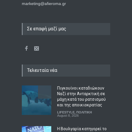
marketing@afieroma.gr
Σε επαφή μαζί μας
Πιγκουίνοι καταδιώκουν
Ναζί στην Ανταρκτική σε
μάχη κατά του ρατσισμού
και της αποικιοκρατίας
Τελευταία νέα
LIFESTYLE
,
ΠΟΛΙΤΙΚΗ
August 8, 2026
Η Βουλγαρία κατηγορεί το
Κίεβο για drone με
εκρηκτικά που συνετρίβη
κοντά σε αγωγό φυσικού
αερίου
ΚΟΣΜΟΣ
,
ΠΟΛΙΤΙΚΗ
,
Συμβαίνει
τώρα!
August 8, 2026