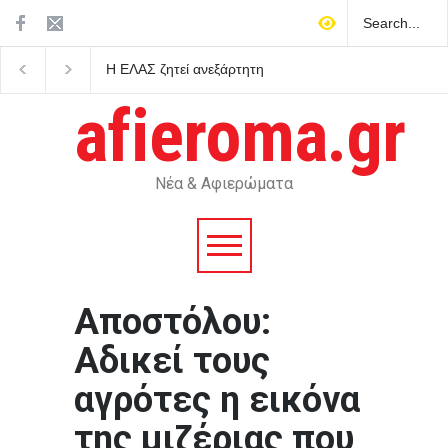
Η ΕΛΑΣ ζητεί ανεξάρτητη
Πιγκουίνοι καταδιώκου
διερεύνηση για τις
στην Ανταρκτική σε μ
αντιπυρικές ζώνες και τα
κατά του ρατσισμού κα
afieroma.gr
έργα του προγράμματος
αποικιοκρατίας
AntiNero στη Δυτική Αττική
Νέα & Αφιερώματα
Aποστόλου:
Αδικεί τους
αγρότες η εικόνα
της μιζέριας που