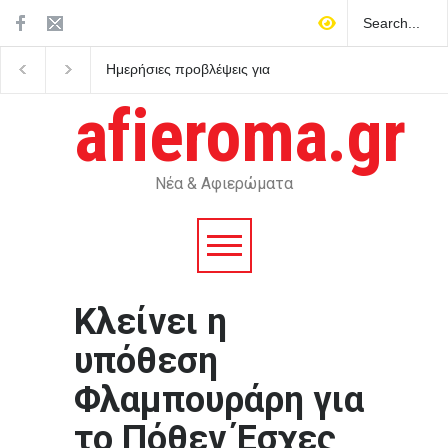
Ημερήσιες προβλέψεις για
Ο Μητσοτάκης στρέφε
τα ζώδια
κατά του εαυτού του κ
κηρύσσει πόλεμο στο
afieroma.gr
ρουσφέτι
Νέα & Αφιερώματα
Κλείνει η
υπόθεση
Φλαμπουράρη για
το Πόθεν Έσχες