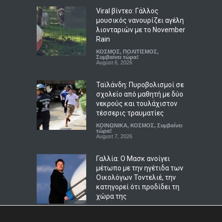
ημέρες
Viral βίντεο: Γάλλος
μουσικός νανουρίζει αγέλη
ΑΠΟΨΕΙΣ
,
ΚΟΙΝΩΝΙΚΑ
August 7, 2026
λιονταριών με το November
Rain
Γιαούρτι: Πρωί ή βράδυ;
ΚΟΣΜΟΣ
,
ΠΟΛΙΤΙΣΜΟΣ
,
Ποια είναι η ιδανική ώρα
Συμβαίνει τώρα!
August 6, 2026
κατανάλωσης
LIFESTYLE
August 7, 2026
Ταϊλάνδη: Πυροβολισμοί σε
σχολείο από μαθητή με δύο
νεκρούς και τουλάχιστον
τέσσερις τραυματίες
ΚΟΙΝΩΝΙΚΑ
,
ΚΟΣΜΟΣ
,
Συμβαίνει
τώρα!
August 7, 2026
Γαλλία: Ο Μασκ ανοίγει
μέτωπο με την ηγέτιδα των
Οικολόγων Τοντελιέ, την
κατηγορεί ότι προδίδει τη
χώρα της
ΚΟΣΜΟΣ
,
ΠΟΛΙΤΙΚΗ
,
Συμβαίνει
τώρα!
August 7, 2026