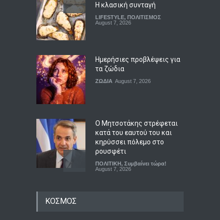
Η κλασική συνταγή
LIFESTYLE
,
ΠΟΛΙΤΙΣΜΟΣ
August 7, 2026
Ημερήσιες προβλέψεις για
τα ζώδια
ΖΩΔΙΑ
August 7, 2026
Ο Μητσοτάκης στρέφεται
κατά του εαυτού του και
κηρύσσει πόλεμο στο
ρουσφέτι
ΠΟΛΙΤΙΚΗ
,
Συμβαίνει τώρα!
August 7, 2026
Χανιά: ΕΔΕ για τους
ΚΟΣΜΟΣ
αστυνομικούς που έχασαν
την 75χρονη από το τμήμα –
Βρέθηκε νεκρή μετά από