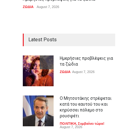
του κα
ΖΩΔΙΑ
August 7, 2026
ΠΟΛΙΤΙ
Latest Posts
Ημερήσιες προβλέψεις για
τα ζώδια
ΖΩΔΙΑ
August 7, 2026
Ο Μητσοτάκης στρέφεται
κατά του εαυτού του και
κηρύσσει πόλεμο στο
ρουσφέτι
ΠΟΛΙΤΙΚΗ
,
Συμβαίνει τώρα!
August 7, 2026