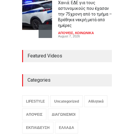
Χανιά: ΕΔΕ για τους
αστυνομικούς που έχασαν
την 75χρονη από το τμήμα –
Βρέθηκε νεκρή μετά από
ημέρες
ΑΠΟΨΕΙΣ
,
ΚΟΙΝΩΝΙΚΑ
August 7, 2026
Γιαούρτι: Πρωί ή βράδυ;
Featured Videos
Ποια είναι η ιδανική ώρα
κατανάλωσης
LIFESTYLE
August 7, 2026
Categories
Μελιτζάνες παπουτσάκια:
Η κλασική συνταγή
LIFESTYLE
Uncategorized
Αθλητικά
LIFESTYLE
,
ΠΟΛΙΤΙΣΜΟΣ
August 7, 2026
ΑΠΟΨΕΙΣ
ΔΙΑΓΩΝΙΣΜΟΙ
ΕΚΠΑΙΔΕΥΣΗ
ΕΛΛΑΔΑ