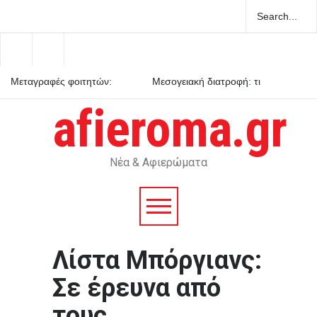
Μεταγραφές φοιτητών:
Μεσογειακή διατροφή: τι
ποιες είναι οι προϋποθέσεις
δείχνουν τα επιστημονικά
δεδομένα
afieroma.gr
Ενεργειακή κλάση κτιρίου: τι
σημαίνει στην πράξη
Νέα & Αφιερώματα
Λίστα Μπόργιανς:
Σε έρευνα από
τους