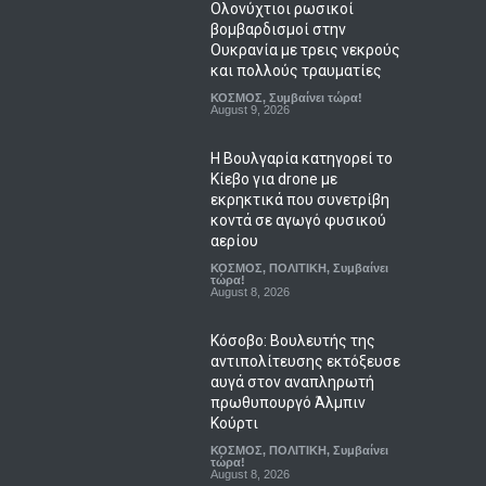
και πολλούς τραυματίες
ΚΟΣΜΟΣ
,
Συμβαίνει τώρα!
August 9, 2026
Η Βουλγαρία κατηγορεί το
Κίεβο για drone με
εκρηκτικά που συνετρίβη
κοντά σε αγωγό φυσικού
αερίου
ΚΟΣΜΟΣ
,
ΠΟΛΙΤΙΚΗ
,
Συμβαίνει
τώρα!
August 8, 2026
Κόσοβο: Βουλευτής της
αντιπολίτευσης εκτόξευσε
αυγά στον αναπληρωτή
πρωθυπουργό Άλμπιν
Κούρτι
ΚΟΣΜΟΣ
,
ΠΟΛΙΤΙΚΗ
,
Συμβαίνει
τώρα!
August 8, 2026
Αλεξάντρια Οκάσιο-Κορτέζ:
Στο προσκήνιο για το