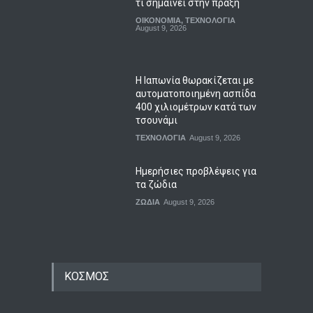
August 9, 2026
Η Ιαπωνία θωρακίζεται με
αυτοματοποιημένη ασπίδα
400 χιλιομέτρων κατά των
τσουνάμι
ΤΕΧΝΟΛΟΓΙΑ
August 9, 2026
Ημερήσιες προβλέψεις για
τα ζώδια
ΖΩΔΙΑ
August 9, 2026
ΚΟΣΜΟΣ
Ολονύχτιοι ρωσικοί
βομβαρδισμοί στην
Ουκρανία με τρεις νεκρούς