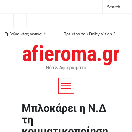
Εμβόλιο νέας γενιάς: Η
Πρεμιέρα του Dolby Vision 2
γρίπη μπαίνει στην εποχή
στις τηλεοράσεις Hisense με
του mRNA
αναβαθμισμένο HDR
afieroma.gr
Ελάχιστη Βάση Εισαγωγής:
πώς λειτουργεί στην πράξη
Νέα & Αφιερώματα
Μπλοκάρει η Ν.Δ
τη
κομματικοποίηση