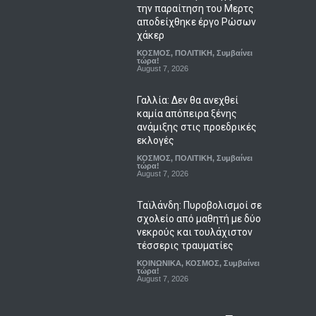
την παραίτηση του Μερτς
αποδείχθηκε έργο Ρώσων
χάκερ
ΚΟΣΜΟΣ
,
ΠΟΛΙΤΙΚΗ
,
Συμβαίνει
τώρα!
August 7, 2026
Γαλλία: Δεν θα ανεχθεί
καμία απόπειρα ξένης
ανάμιξης στις προεδρικές
εκλογές
ΚΟΣΜΟΣ
,
ΠΟΛΙΤΙΚΗ
,
Συμβαίνει
τώρα!
August 7, 2026
Ταϊλάνδη: Πυροβολισμοί σε
σχολείο από μαθητή με δύο
νεκρούς και τουλάχιστον
τέσσερις τραυματίες
ΚΟΙΝΩΝΙΚΑ
,
ΚΟΣΜΟΣ
,
Συμβαίνει
τώρα!
August 7, 2026