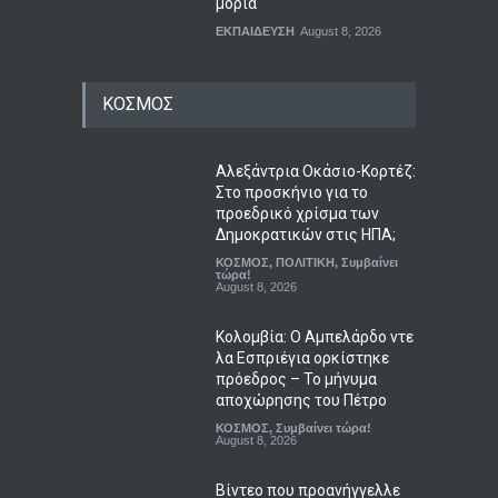
μόρια
ΕΚΠΑΙΔΕΥΣΗ
August 8, 2026
ΚΟΣΜΟΣ
Αλεξάντρια Οκάσιο-Κορτέζ:
Στο προσκήνιο για το
προεδρικό χρίσμα των
Δημοκρατικών στις ΗΠΑ;
ΚΟΣΜΟΣ
,
ΠΟΛΙΤΙΚΗ
,
Συμβαίνει
τώρα!
August 8, 2026
Κολομβία: Ο Αμπελάρδο ντε
λα Εσπριέγια ορκίστηκε
πρόεδρος – Το μήνυμα
αποχώρησης του Πέτρο
ΚΟΣΜΟΣ
,
Συμβαίνει τώρα!
August 8, 2026
Βίντεο που προανήγγελλε