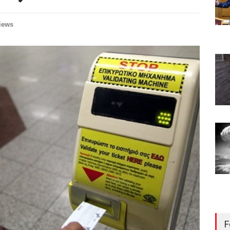
iews
F