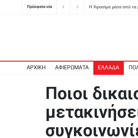
 από τα μάτια έξι επιζώντων της πρώτης
Κατρίνης: Προβληματ
Πρόσφατα νέα
στροφής
ρευστό γεωπολιτικό 
ΑΡΧΙΚΗ
ΑΦΙΕΡΩΜΑΤΑ
ΕΛΛΑΔΑ
ΠΟΛ
Ποιοι δικα
μετακινήσε
συγκοινωνί