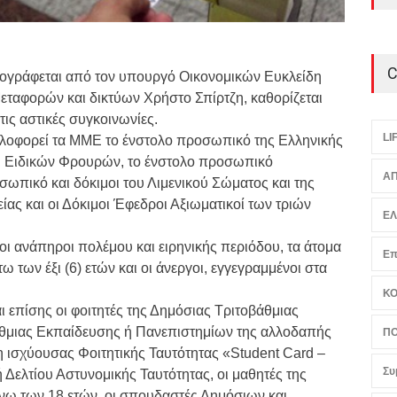
C
γράφεται από τον υπουργό Οικονομικών Ευκλείδη
ταφορών και δικτύων Χρήστο Σπίρτζη, καθορίζεται
ις αστικές συγκοινωνίες.
LI
λοφορεί τα ΜΜΕ το ένστολο προσωπικό της Ελληνικής
 Ειδικών Φρουρών, το ένστολο προσωπικό
ΑΠ
ωπικό και δόκιμοι του Λιμενικού Σώματος και της
ίας και οι Δόκιμοι Έφεδροι Αξιωματικοί των τριών
Ε
οι ανάπηροι πολέμου και ειρηνικής περιόδου, τα άτομα
Επ
τω των έξι (6) ετών και οι άνεργοι, εγγεγραμμένοι στα
Κ
ι επίσης οι φοιτητές της Δημόσιας Τριτοβάθμιας
άθμιας Εκπαίδευσης ή Πανεπιστημίων της αλλοδαπής
ΠΟ
ξη ισχύουσας Φοιτητικής Ταυτότητας «Student Card –
Συ
ή Δελτίου Αστυνομικής Ταυτότητας, οι μαθητές της
ω των 18 ετών, οι σπουδαστές Δημόσιων και