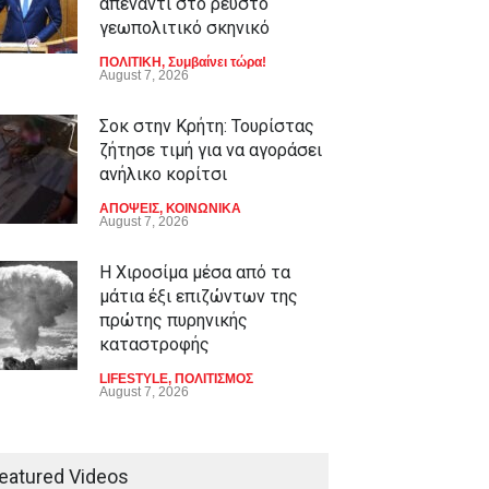
απέναντι στο ρευστό
γεωπολιτικό σκηνικό
ΠΟΛΙΤΙΚΗ
,
Συμβαίνει τώρα!
August 7, 2026
Σοκ στην Κρήτη: Τουρίστας
ζήτησε τιμή για να αγοράσει
ανήλικο κορίτσι
ΑΠΟΨΕΙΣ
,
ΚΟΙΝΩΝΙΚΑ
August 7, 2026
Η Χιροσίμα μέσα από τα
μάτια έξι επιζώντων της
πρώτης πυρηνικής
καταστροφής
LIFESTYLE
,
ΠΟΛΙΤΙΣΜΟΣ
August 7, 2026
Από τους Λουδίτες στην
Τεχνητή Νοημοσύνη: Είναι
eatured Videos