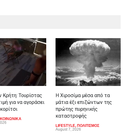
ν Κρήτη: Τουρίστας
Η Χιροσίμα μέσα από τα
Από
ιμή για να αγοράσει
μάτια έξι επιζώντων της
Τεχ
 κορίτσι
πρώτης πυρηνικής
εχθ
καταστροφής
φοβ
ΚΟΙΝΩΝΙΚΑ
2026
LIFESTYLE
,
ΠΟΛΙΤΙΣΜΟΣ
LIFE
August 7, 2026
Augu