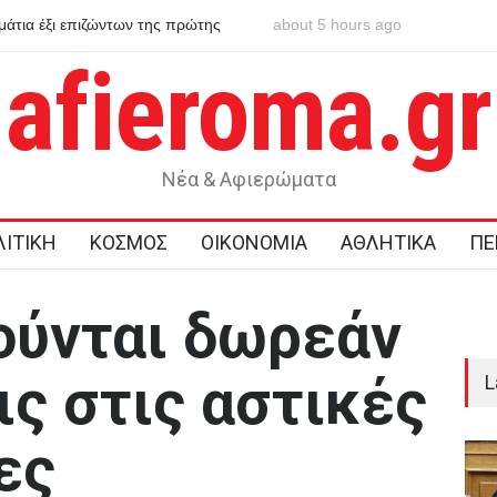
ική η κυβερνητική αδράνεια απέναντι στο
about 5 hours ago
Σοκ στην Κρήτη: Τουρίστα
σκηνικό
ανήλικο κορίτσι
afieroma.gr
Νέα & Αφιερώματα
ΙΤΙΚΗ
ΚΟΣΜΟΣ
ΟΙΚΟΝΟΜΙΑ
ΑΘΛΗΤΙΚΑ
ΠΕ
ιούνται δωρεάν
ις στις αστικές
L
ες