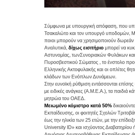
Σύμφωνα με υπουργική απόφαση, που υπο
Τσακαλώτο και τον υπουργό υποδομών, Με
ποιοι μπορούν να χρησιμοποιούν δωρεάν τ
Αναλυτικά,
δίχως εισιτήριο
μπορεί να κυκ
Αστυνομίας, τωνΣυνοριακών Φυλάκων και
Πυροσβεστικού Σώματος , το ένστολο προσ
Ελληνικής Ακτοφυλακής και οι οπλίτες θητε
κλάδων των Ενόπλων Δυνάμεων.
Στην ευνοϊκή ρύθμιση εντάσσονται επίσης 
με ειδικές ανάγκες (Α.Μ.Ε.Α.), τα παιδιά κά
μητρώα του ΟΑΕΔ.
Μειωμένο κόμιστρο κατά 50%
δικαιούντα
Εκπαίδευσης, οι φοιτητές Σχολών Τριτοβ
έως την ηλικία των 25 ετών, με την επίδει
University ID» και ισχύοντος Διαβατηρίου 
Δημόσιας Δευτεροβάθμιας Εκπαίδευσης άν