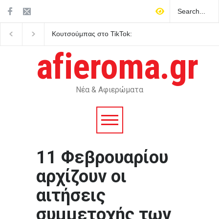
Κουτσούμπας στο TikTok:
Σε συγκινησιακό κλίμα
Το πραγματικό δίλημμα είναι
ετήσιο μνημόσυνο για 
οι ζωές μας ή τα κέρδη τους
Λένα Σαμαρά
afieroma.gr
Νέα & Αφιερώματα
11 Φεβρουαρίου
αρχίζουν οι
αιτήσεις
συμμετοχής των