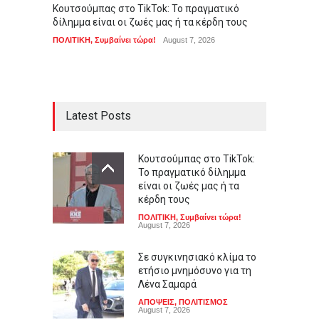
Κουτσούμπας στο TikTok: Το πραγματικό
Σε συγ
δίλημμα είναι οι ζωές μας ή τα κέρδη τους
για τη
ΠΟΛΙΤΙΚΗ
,
Συμβαίνει τώρα!
August 7, 2026
ΑΠΟΨΕΙ
Latest Posts
Κουτσούμπας στο TikTok:
Το πραγματικό δίλημμα
είναι οι ζωές μας ή τα
κέρδη τους
ΠΟΛΙΤΙΚΗ
,
Συμβαίνει τώρα!
August 7, 2026
Σε συγκινησιακό κλίμα το
ετήσιο μνημόσυνο για τη
Λένα Σαμαρά
ΑΠΟΨΕΙΣ
,
ΠΟΛΙΤΙΣΜΟΣ
August 7, 2026