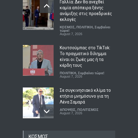
Γαλλία: Δεν θα ανεχθεί
καμία απόπειρα ξένης
ανάμιξης στις προεδρικές
εκλογές
ΚΟΣΜΟΣ
,
ΠΟΛΙΤΙΚΗ
,
Συμβαίνει
τώρα!
August 7, 2026
Κουτσούμπας στο TikTok:
Το πραγματικό δίλημμα
είναι οι ζωές μας ή τα
κέρδη τους
ΠΟΛΙΤΙΚΗ
,
Συμβαίνει τώρα!
August 7, 2026
Σε συγκινησιακό κλίμα το
ετήσιο μνημόσυνο για τη
Λένα Σαμαρά
ΑΠΟΨΕΙΣ
,
ΠΟΛΙΤΙΣΜΟΣ
August 7, 2026
Πριν γίνει θρύλος: Ο Άντονι
ΚΟΣΜΟΣ
Μπουρντέν, ο έρωτας, η