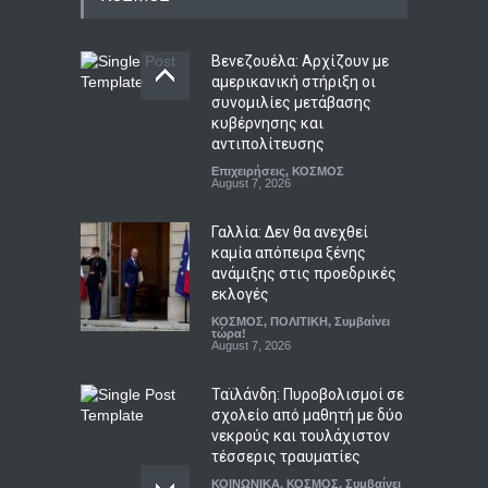
κουζίνα και το καλοκαίρι
που του άλλαξε τη ζωή
Βενεζουέλα: Αρχίζουν με
LIFESTYLE
,
ΠΟΛΙΤΙΣΜΟΣ
August 7, 2026
αμερικανική στήριξη οι
συνομιλίες μετάβασης
Φεστιβάλ Λόγου και Τέχνης
κυβέρνησης και
«Ζορμπάς»: Τριήμερο
αντιπολίτευσης
αφιέρωμα στον πολιτισμό
Επιχειρήσεις
,
ΚΟΣΜΟΣ
και τον Νίκο Καζαντζάκη
August 7, 2026
LIFESTYLE
,
ΠΟΛΙΤΙΣΜΟΣ
August 7, 2026
Γαλλία: Δεν θα ανεχθεί
καμία απόπειρα ξένης
ανάμιξης στις προεδρικές
εκλογές
ΚΟΣΜΟΣ
,
ΠΟΛΙΤΙΚΗ
,
Συμβαίνει
τώρα!
August 7, 2026
Ταϊλάνδη: Πυροβολισμοί σε
σχολείο από μαθητή με δύο
νεκρούς και τουλάχιστον
τέσσερις τραυματίες
ΚΟΙΝΩΝΙΚΑ
,
ΚΟΣΜΟΣ
,
Συμβαίνει