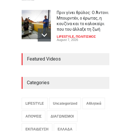
Πριν γίνει θρύλος: Ο Άντονι
Μπουρντέν, ο έρωτας, η
κουζίνα και το καλοκαίρι
που του άλλαξε τη ζωή
LIFESTYLE
,
ΠΟΛΙΤΙΣΜΟΣ
August 7, 2026
Φεστιβάλ Λόγου και Τέχνης
Featured Videos
«Ζορμπάς»: Τριήμερο
αφιέρωμα στον πολιτισμό
και τον Νίκο Καζαντζάκη
LIFESTYLE
,
ΠΟΛΙΤΙΣΜΟΣ
August 7, 2026
Categories
Γαλλία: Δεν θα ανεχθεί
καμία απόπειρα ξένης
LIFESTYLE
Uncategorized
Αθλητικά
ανάμιξης στις προεδρικές
εκλογές
ΑΠΟΨΕΙΣ
ΔΙΑΓΩΝΙΣΜΟΙ
ΚΟΣΜΟΣ
,
ΠΟΛΙΤΙΚΗ
,
Συμβαίνει
τώρα!
August 7, 2026
ΕΚΠΑΙΔΕΥΣΗ
ΕΛΛΑΔΑ