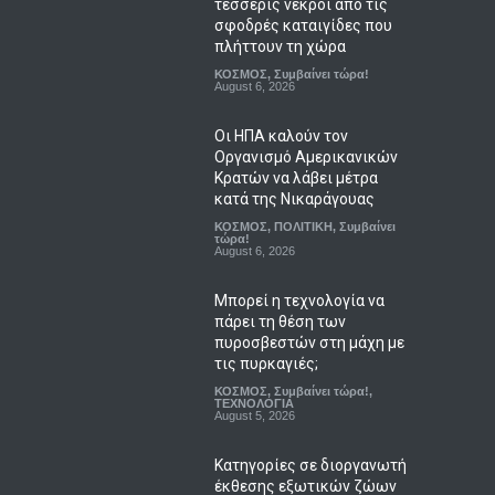
τέσσερις νεκροί από τις
σφοδρές καταιγίδες που
πλήττουν τη χώρα
ΚΟΣΜΟΣ
,
Συμβαίνει τώρα!
August 6, 2026
Οι ΗΠΑ καλούν τον
Οργανισμό Αμερικανικών
Κρατών να λάβει μέτρα
κατά της Νικαράγουας
ΚΟΣΜΟΣ
,
ΠΟΛΙΤΙΚΗ
,
Συμβαίνει
τώρα!
August 6, 2026
Μπορεί η τεχνολογία να
πάρει τη θέση των
πυροσβεστών στη μάχη με
τις πυρκαγιές;
ΚΟΣΜΟΣ
,
Συμβαίνει τώρα!
,
ΤΕΧΝΟΛΟΓΙΑ
August 5, 2026
Κατηγορίες σε διοργανωτή
έκθεσης εξωτικών ζώων