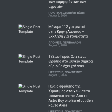
των συμφερόντων των
αγροτών
ΠΟΛΙΤΙΚΗ
,
Συμβαίνει τώρα!
August 6, 2026
Μήνυμα 112 για φωτιά
στην Κρήνη Λάρισας –
Έκκληση για ετοιμότητα
ΑΠΟΨΕΙΣ
,
ΠΕΡΙΒΑΛΛΟΝ
August 6, 2026
Τζέιμς Γκρέι: Ό,τι είναι
φρέσκο στο ψυγείο σήμερα,
αύριο θα έχει χαλάσει
LIFESTYLE
,
ΠΟΛΙΤΙΣΜΟΣ
August 6, 2026
Πώς ο εφιάλτης της
Χιροσίμας στοίχειωσε το
ιαπωνικό anime: Από το
Astro Boy στο Barefoot Gen
και το Akira
LIFESTYLE
,
ΠΟΛΙΤΙΣΜΟΣ