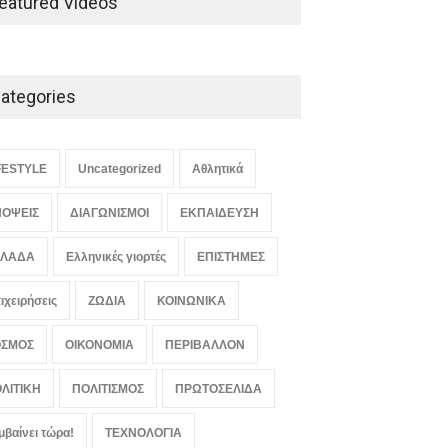
eatured Videos
ΑΠΟΨΕΙΣ
,
ΕΛΛΑΔΑ
August 8, 2026
ategories
Τι ετοιμάζει ο Τζέιμς
Κάμερον μετά τις ταινίες
Avatar
FESTYLE
Uncategorized
Αθλητικά
LIFESTYLE
,
ΠΟΛΙΤΙΣΜΟΣ
August 8, 2026
ΟΨΕΙΣ
ΔΙΑΓΩΝΙΣΜΟΙ
ΕΚΠΑΙΔΕΥΣΗ
ΛΛΑΔΑ
Ελληνικές γιορτές
ΕΠΙΣΤΗΜΕΣ
ιχειρήσεις
ΖΩΔΙΑ
ΚΟΙΝΩΝΙΚΑ
ΟΣΜΟΣ
ΟΙΚΟΝΟΜΙΑ
ΠΕΡΙΒΑΛΛΟΝ
ΛΙΤΙΚΗ
ΠΟΛΙΤΙΣΜΟΣ
ΠΡΩΤΟΣΕΛΙΔΑ
μβαίνει τώρα!
ΤΕΧΝΟΛΟΓΙΑ