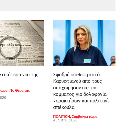
ντικότερα νέα της
Σφοδρή επίθεση κατά
Υπό
Καρυστιανού από τους
στο
αποχωρήσαντες του
τώρα!
,
Το Θέμα της
ΑΠΟ
κόμματος για δολοφονία
2026
χαρακτήρων και πολιτική
σπέκουλα
ΠΟΛΙΤΙΚΗ
,
Συμβαίνει τώρα!
August 8, 2026