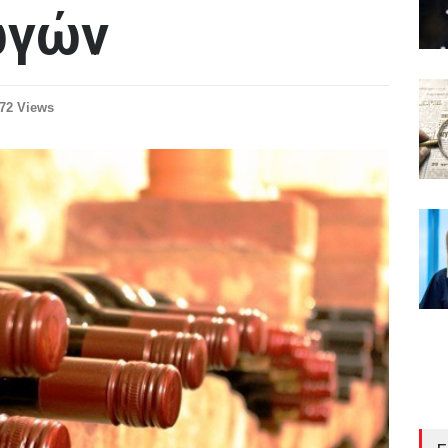
ωγών
72 Views