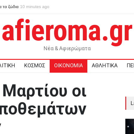
 της ημέρας
10 minutes ago
Σφοδρή επίθεση κατά Καρυστιανού από τους αποχωρήσ
του κόμματος για δολοφονία χαρακτήρων και πολιτική
σπέκουλα
afieroma.gr
Νέα & Αφιερώματα
ΙΤΙΚΗ
ΚΟΣΜΟΣ
ΟΙΚΟΝΟΜΙΑ
ΑΘΛΗΤΙΚΑ
ΠΕ
 Μαρτίου οι
αποθεμάτων
L
ν