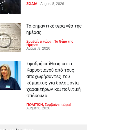
ΖΩΔΙΑ
August 8, 2026
Τα σημαντικότερα νέα της
ημέρας
Συμβαίνει τώρα!
,
Το Θέμα της
Ημέρας
August 8, 2026
Σφοδρή επίθεση κατά
Καρυστιανού από τους
αποχωρήσαντες του
κόμματος για δολοφονία
χαρακτήρων και πολιτική
σπέκουλα
ΠΟΛΙΤΙΚΗ
,
Συμβαίνει τώρα!
August 8, 2026
Υπό μερικό έλεγχο η φωτιά
στο Βελεστίνο Βόλου