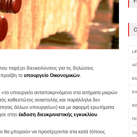
F
C
LI
ΑΠ
ου παρέχει διευκολύνσεις για τις δηλώσεις
προέβη το
υπουργείο Οικονομικών
.
Ε
 «το υπουργείο ανταποκρινόμενο στα αιτήματα μικρών
Επ
κτός καθεστώτος αναστολής και παράλληλα δεν
Κ
ότητας άλλων υπουργείων) και με αφορμή ερωτήματα
ησε στην
έκδοση διευκρινιστικής εγκυκλίου
.
ΠΟ
οι θα μπορούν να προσέρχονται στα κατά τόπους
Συ