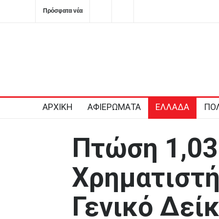
Πρόσφατα νέα
Ημερήσιες προβλέψεις για τα ζώδια
ΠΑΣΟΚ: Καταγγέλλε
Κύπρου και ζητά π
σαφείς δεσμεύσεις
2026-08-06T08:28:11+0300
ΑΡΧΙΚΗ
ΑΦΙΕΡΩΜΑΤΑ
ΕΛΛΑΔΑ
ΠΟΛ
Πτώση 1,03
Χρηματιστή
Γενικό Δεί