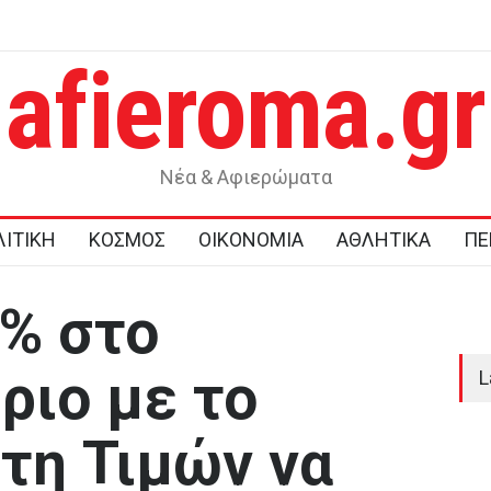
afieroma.gr
ι καθυστερήσεις στο καλώδιο Ελλάδας-
Τραγωδία στην Κρήτη: 
ολιτική βούληση απέναντι στην Άγκυρα και
προσπαθώντας να σώσε
 από την κυβέρνηση
παιδιά
Νέα & Αφιερώματα
ΙΤΙΚΗ
ΚΟΣΜΟΣ
ΟΙΚΟΝΟΜΙΑ
ΑΘΛΗΤΙΚΑ
ΠΕ
% στο
ριο με το
L
κτη Τιμών να