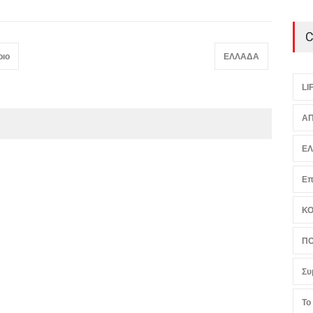
C
ριο
ΕΛΛΑΔΑ
LI
ΑΠ
Ε
Επ
Κ
ΠΟ
Συ
Το