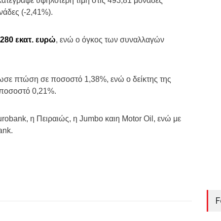
κατέγραψε υψηλότερη τιμή στις 493,81 μονάδες
νάδες (-2,41%).
280 εκατ. ευρώ
, ενώ ο όγκος των συναλλαγών
ωσε πτώση σε ποσοστό 1,38%, ενώ ο δείκτης της
 ποσοστό 0,21%.
robank, η Πειραιώς, η Jumbo καιη Motor Oil, ενώ με
ank.
F