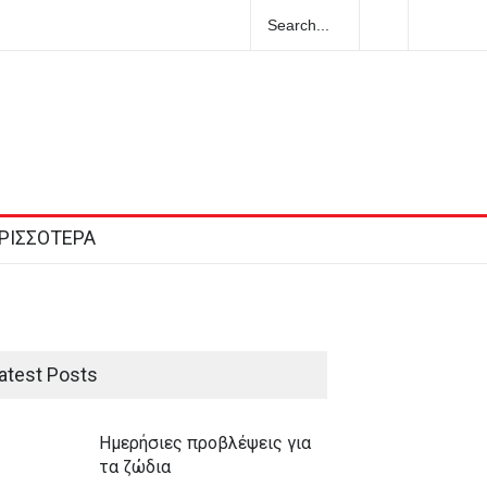
Ολλανδή τουρίστρια πνίγηκε στα Μάλια
ι τη φίλη της μπροστά σε ανήλικα
ΡΙΣΣΟΤΕΡΑ
atest Posts
Ημερήσιες προβλέψεις για
τα ζώδια