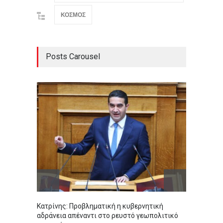
ΚΟΣΜΟΣ
Posts Carousel
Κατρίνης: Προβληματική η κυβερνητική
Σοκ στ
αδράνεια απέναντι στο ρευστό γεωπολιτικό
αγοράσ