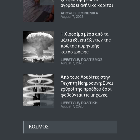
αγοράσει ανήλικο κορίτσι
ΑΠΟΨΕΙΣ
,
ΚΟΙΝΩΝΙΚΑ
August 7, 2026
Η Χιροσίμα μέσα από τα
μάτια έξι επιζώντων της
πρώτης πυρηνικής
καταστροφής
LIFESTYLE
,
ΠΟΛΙΤΙΣΜΟΣ
August 7, 2026
Από τους Λουδίτες στην
Τεχνητή Νοημοσύνη: Είναι
εχθροί της προόδου όσοι
φοβούνται τις μηχανές;
LIFESTYLE
,
ΠΟΛΙΤΙΚΗ
August 7, 2026
Βίντεο που προανήγγελλε
ΚΟΣΜΟΣ
την παραίτηση του Μερτς
αποδείχθηκε έργο Ρώσων
χάκερ