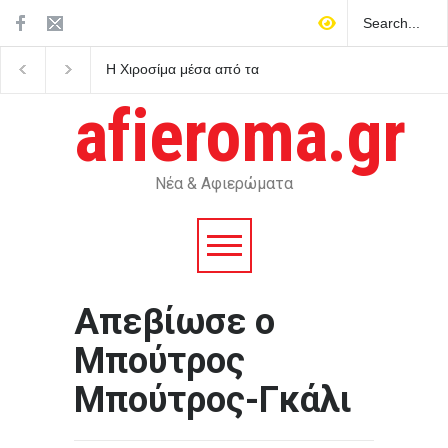
Η Χιροσίμα μέσα από τα
Κατρίνης: Προβληματι
μάτια έξι επιζώντων της
κυβερνητική αδράνεια
πρώτης πυρηνικής
απέναντι στο ρευστό
afieroma.gr
καταστροφής
γεωπολιτικό σκηνικό
Νέα & Αφιερώματα
Aπεβίωσε ο
Μπούτρος
Μπούτρος-Γκάλι