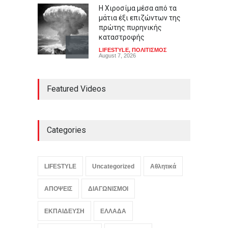
Η Χιροσίμα μέσα από τα
μάτια έξι επιζώντων της
πρώτης πυρηνικής
καταστροφής
LIFESTYLE
,
ΠΟΛΙΤΙΣΜΟΣ
August 7, 2026
Από τους Λουδίτες στην
Featured Videos
Τεχνητή Νοημοσύνη: Είναι
εχθροί της προόδου όσοι
φοβούνται τις μηχανές;
LIFESTYLE
,
ΠΟΛΙΤΙΚΗ
August 7, 2026
Categories
Βίντεο που προανήγγελλε
την παραίτηση του Μερτς
LIFESTYLE
Uncategorized
Αθλητικά
αποδείχθηκε έργο Ρώσων
χάκερ
ΑΠΟΨΕΙΣ
ΔΙΑΓΩΝΙΣΜΟΙ
ΚΟΣΜΟΣ
,
ΠΟΛΙΤΙΚΗ
,
Συμβαίνει
τώρα!
August 7, 2026
ΕΚΠΑΙΔΕΥΣΗ
ΕΛΛΑΔΑ