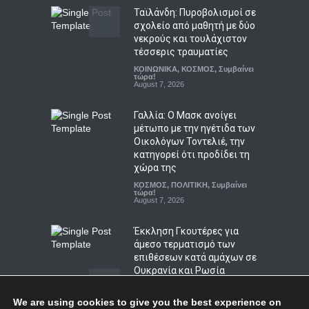
Ταϊλάνδη: Πυροβολισμοί σε
ΚΟΣΜΟΣ
,
ΠΟΛΙΤΙΚΗ
,
Συμβαίνει
τώρα!
σχολείο από μαθητή με δύο
August 7, 2026
νεκρούς και τουλάχιστον
τέσσερις τραυματίες
Κατρίνης: Προβληματική η
ΚΟΙΝΩΝΙΚΑ
,
ΚΟΣΜΟΣ
,
Συμβαίνει
κυβερνητική αδράνεια
τώρα!
απέναντι στο ρευστό
August 7, 2026
γεωπολιτικό σκηνικό
Γαλλία: Ο Μασκ ανοίγει
ΠΟΛΙΤΙΚΗ
,
Συμβαίνει τώρα!
August 7, 2026
μέτωπο με την ηγέτιδα των
Οικολόγων Τοντελιέ, την
κατηγορεί ότι προδίδει τη
χώρα της
ΚΟΣΜΟΣ
,
ΠΟΛΙΤΙΚΗ
,
Συμβαίνει
τώρα!
August 7, 2026
Έκκληση Γκουτέρες για
άμεσο τερματισμό των
επιθέσεων κατά αμάχων σε
Ουκρανία και Ρωσία
ΚΟΣΜΟΣ
,
ΠΟΛΙΤΙΣΜΟΣ
August 7, 2026
We are using cookies to give you the best experience on