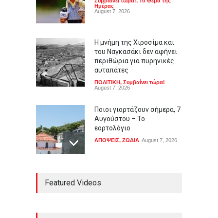
Συμβαίνει τώρα!
,
Το Θέμα της
Ημέρας
August 7, 2026
Η μνήμη της Χιροσίμα και
του Ναγκασάκι δεν αφήνει
περιθώρια για πυρηνικές
αυταπάτες
ΠΟΛΙΤΙΚΗ
,
Συμβαίνει τώρα!
August 7, 2026
Ποιοι γιορτάζουν σήμερα, 7
Αυγούστου – Το
εορτολόγιο
ΑΠΟΨΕΙΣ
,
ΖΩΔΙΑ
August 7, 2026
Ρόμπερτ Πάτινσον κυνηγά
Featured Videos
παιδόφιλο στο νέο τρέιλερ
του Primetime
LIFESTYLE
,
ΠΟΛΙΤΙΣΜΟΣ
August 7, 2026