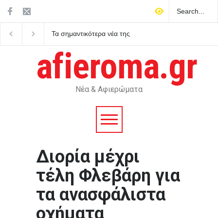
ντικότερα νέα της
Η μνήμη της Χιροσίμα και
Ποιοι γιορτάζο
του Ναγκασάκι δεν αφήνει
Αυγούστου – Το
περιθώρια για πυρηνικές
afieroma.gr
αυταπάτες
Νέα & Αφιερώματα
Διορία μέχρι
τέλη Φλεβάρη για
τα ανασφάλιστα
οχήματα