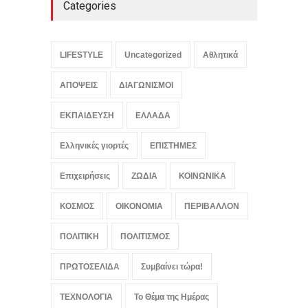
Categories
Ρόι Κον: Αμερικανικό
κάθαρμα και σκοτεινός
πατέρας του Τραμπ, ο
LIFESTYLE
Uncategorized
Αθλητικά
δικηγόρος του διαβόλου
LIFESTYLE
,
ΠΟΛΙΤΙΚΗ
ΑΠΟΨΕΙΣ
ΔΙΑΓΩΝΙΣΜΟΙ
August 7, 2026
ΕΚΠΑΙΔΕΥΣΗ
ΕΛΛΑΔΑ
Ελληνικές γιορτές
ΕΠΙΣΤΗΜΕΣ
Επιχειρήσεις
ΖΩΔΙΑ
ΚΟΙΝΩΝΙΚΑ
ΚΟΣΜΟΣ
ΟΙΚΟΝΟΜΙΑ
ΠΕΡΙΒΑΛΛΟΝ
ΠΟΛΙΤΙΚΗ
ΠΟΛΙΤΙΣΜΟΣ
ΠΡΩΤΟΣΕΛΙΔΑ
Συμβαίνει τώρα!
ΤΕΧΝΟΛΟΓΙΑ
Το Θέμα της Ημέρας