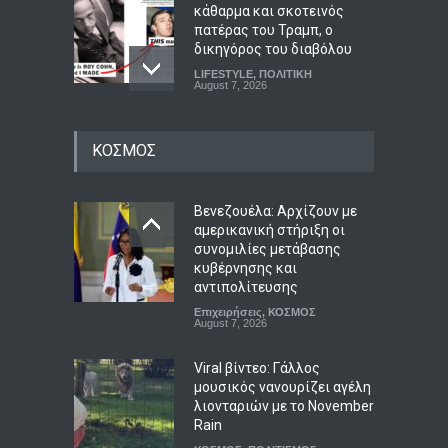
κάθαρμα και σκοτεινός
πατέρας του Τραμπ, ο
δικηγόρος του διαβόλου
LIFESTYLE
,
ΠΟΛΙΤΙΚΗ
August 7, 2026
Τα σημαντικότερα νέα της
ΚΟΣΜΟΣ
ημέρας
Συμβαίνει τώρα!
,
Το Θέμα της
Ημέρας
August 7, 2026
Βενεζουέλα: Αρχίζουν με
αμερικανική στήριξη οι
συνομιλίες μετάβασης
Η μνήμη της Χιροσίμα και
κυβέρνησης και
του Ναγκασάκι δεν αφήνει
αντιπολίτευσης
περιθώρια για πυρηνικές
Επιχειρήσεις
,
ΚΟΣΜΟΣ
αυταπάτες
August 7, 2026
ΠΟΛΙΤΙΚΗ
,
Συμβαίνει τώρα!
August 7, 2026
Viral βίντεο: Γάλλος
μουσικός νανουρίζει αγέλη
λιονταριών με το November
Rain