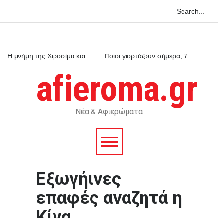
Η μνήμη της Χιροσίμα και
Ποιοι γιορτάζουν σήμερα, 7
του Ναγκασάκι δεν αφήνει
Αυγούστου – Το εορτολόγιο
περιθώρια για πυρηνικές
afieroma.gr
αυταπάτες
Ρόμπερτ Πάτινσον κυνηγά
παιδόφιλο στο νέο τρέιλερ
του Primetime
Νέα & Αφιερώματα
Εξωγήινες
επαφές αναζητά η
Κίνα