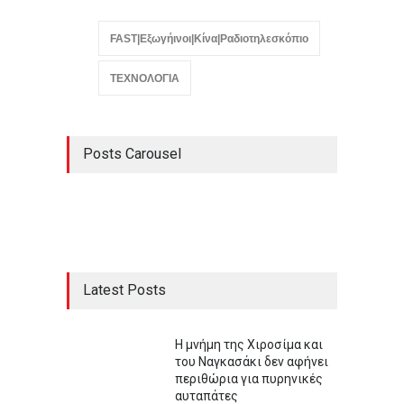
FAST|Εξωγήινοι|Κίνα|Ραδιοτηλεσκόπιο
ΤΕΧΝΟΛΟΓΙΑ
Posts Carousel
Latest Posts
Η μνήμη της Χιροσίμα και
του Ναγκασάκι δεν αφήνει
περιθώρια για πυρηνικές
αυταπάτες