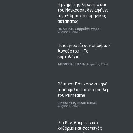
Η μνήμη της Χιροσίμα και
του Ναγκασάκι δεν αφήνει
περιθώρια για πυρηνικές
αυταπάτες
ΠΟΛΙΤΙΚΗ
,
Συμβαίνει τώρα!
August 7, 2026
Ποιοι γιορτάζουν σήμερα, 7
Αυγούστου – Το
εορτολόγιο
ΑΠΟΨΕΙΣ
,
ΖΩΔΙΑ
August 7, 2026
Ρόμπερτ Πάτινσον κυνηγά
παιδόφιλο στο νέο τρέιλερ
του Primetime
LIFESTYLE
,
ΠΟΛΙΤΙΣΜΟΣ
August 7, 2026
Ρόι Κον: Αμερικανικό
κάθαρμα και σκοτεινός