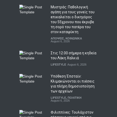
Μυστράς: Παθολογική
αγάπη για τους γονείς του
επικαλείται ο δικηγόρος
του 55χρονου που έκρυβε
τη σορό του πατέρα του
στον καταψύκτη
ΑΠΟΨΕΙΣ
,
ΚΟΙΝΩΝΙΚΑ
August 6, 2026
Στις 12.00 σήμερα η κηδεία
του Λάκη Χαλκιά
LIFESTYLE
August 6, 2026
Υπόθεση Έπσταϊν:
Κλιμακώνονται οι πιέσεις
για πλήρη δημοσιοποίηση
των αρχείων
LIFESTYLE
,
ΠΟΛΙΤΙΚΗ
August 6, 2026
Φιλιππίνες: Τουλάχιστον