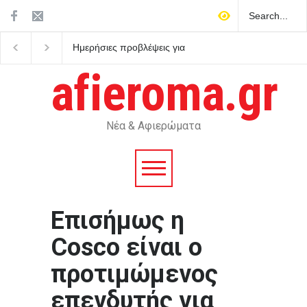
Ημερήσιες προβλέψεις για
Ο Μητσοτάκης στρέφε
τα ζώδια
κατά του εαυτού του κ
κηρύσσει πόλεμο στο
afieroma.gr
ρουσφέτι
Νέα & Αφιερώματα
Eπισήμως η
Cosco είναι ο
προτιμώμενος
επενδυτής για