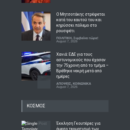
Ο Μητσοτάκης στρέφεται
κατά του εαυτού του και
κηρύσσει πόλεμο στο
ρουσφέτι
ΠΟΛΙΤΙΚΗ
,
Συμβαίνει τώρα!
August 7, 2026
Χανιά: ΕΔΕ για τους
αστυνομικούς που έχασαν
την 75χρονη από το τμήμα –
Βρέθηκε νεκρή μετά από
ημέρες
ΑΠΟΨΕΙΣ
,
ΚΟΙΝΩΝΙΚΑ
August 7, 2026
Γιαούρτι: Πρωί ή βράδυ;
ΚΟΣΜΟΣ
Ποια είναι η ιδανική ώρα
κατανάλωσης
LIFESTYLE
August 7, 2026
Έκκληση Γκουτέρες για
άμεσο τερματισμό των