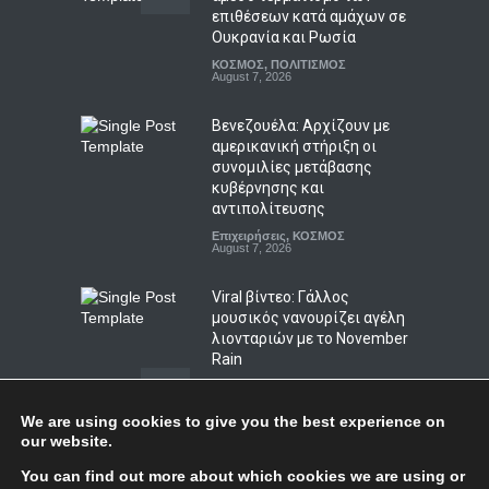
επιθέσεων κατά αμάχων σε
Μελιτζάνες παπουτσάκια:
Ουκρανία και Ρωσία
Η κλασική συνταγή
ΚΟΣΜΟΣ
,
ΠΟΛΙΤΙΣΜΟΣ
LIFESTYLE
August 7, 2026
,
ΠΟΛΙΤΙΣΜΟΣ
August 7, 2026
Βενεζουέλα: Αρχίζουν με
αμερικανική στήριξη οι
συνομιλίες μετάβασης
κυβέρνησης και
αντιπολίτευσης
Επιχειρήσεις
,
ΚΟΣΜΟΣ
August 7, 2026
Viral βίντεο: Γάλλος
μουσικός νανουρίζει αγέλη
λιονταριών με το November
Rain
ΚΟΣΜΟΣ
,
ΠΟΛΙΤΙΣΜΟΣ
,
Συμβαίνει τώρα!
August 6, 2026
We are using cookies to give you the best experience on
our website.
Ταϊλάνδη: Πυροβολισμοί σε
Top
You can find out more about which cookies we are using or
σχολείο από μαθητή με δύο