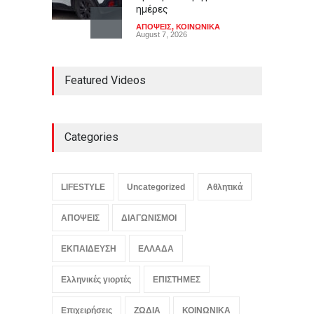
ημέρες
ΑΠΟΨΕΙΣ
,
ΚΟΙΝΩΝΙΚΑ
August 7, 2026
Γιαούρτι: Πρωί ή βράδυ;
Featured Videos
Ποια είναι η ιδανική ώρα
κατανάλωσης
LIFESTYLE
August 7, 2026
Categories
Μελιτζάνες παπουτσάκια:
Η κλασική συνταγή
LIFESTYLE
Uncategorized
Αθλητικά
LIFESTYLE
,
ΠΟΛΙΤΙΣΜΟΣ
August 7, 2026
ΑΠΟΨΕΙΣ
ΔΙΑΓΩΝΙΣΜΟΙ
ΕΚΠΑΙΔΕΥΣΗ
ΕΛΛΑΔΑ
Ελληνικές γιορτές
ΕΠΙΣΤΗΜΕΣ
Επιχειρήσεις
ΖΩΔΙΑ
ΚΟΙΝΩΝΙΚΑ