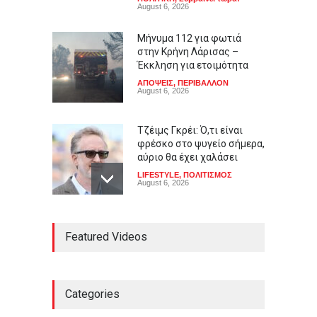
August 6, 2026
Μήνυμα 112 για φωτιά
στην Κρήνη Λάρισας –
Έκκληση για ετοιμότητα
ΑΠΟΨΕΙΣ
,
ΠΕΡΙΒΑΛΛΟΝ
August 6, 2026
Τζέιμς Γκρέι: Ό,τι είναι
φρέσκο στο ψυγείο σήμερα,
αύριο θα έχει χαλάσει
LIFESTYLE
,
ΠΟΛΙΤΙΣΜΟΣ
August 6, 2026
Πώς ο εφιάλτης της
Featured Videos
Χιροσίμας στοίχειωσε το
ιαπωνικό anime: Από το
Astro Boy στο Barefoot Gen
και το Akira
Categories
LIFESTYLE
,
ΠΟΛΙΤΙΣΜΟΣ
August 6, 2026