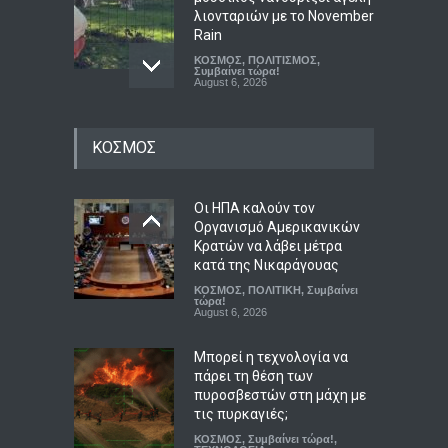
λιονταριών με το November
Rain
ΚΟΣΜΟΣ
,
ΠΟΛΙΤΙΣΜΟΣ
,
Συμβαίνει τώρα!
August 6, 2026
ΣΥΡΙΖΑ για αγροτικές
ΚΟΣΜΟΣ
επιδοτήσεις: Ο
Μητσοτάκης δεν μπορεί να
παριστάνει τον φύλακα
των συμφερόντων των
Οι ΗΠΑ καλούν τον
αγροτών
Οργανισμό Αμερικανικών
Κρατών να λάβει μέτρα
ΠΟΛΙΤΙΚΗ
,
Συμβαίνει τώρα!
August 6, 2026
κατά της Νικαράγουας
ΚΟΣΜΟΣ
,
ΠΟΛΙΤΙΚΗ
,
Συμβαίνει
Μήνυμα 112 για φωτιά
τώρα!
August 6, 2026
στην Κρήνη Λάρισας –
Έκκληση για ετοιμότητα
Μπορεί η τεχνολογία να
ΑΠΟΨΕΙΣ
,
ΠΕΡΙΒΑΛΛΟΝ
πάρει τη θέση των
August 6, 2026
πυροσβεστών στη μάχη με
τις πυρκαγιές;
ΚΟΣΜΟΣ
,
Συμβαίνει τώρα!
,