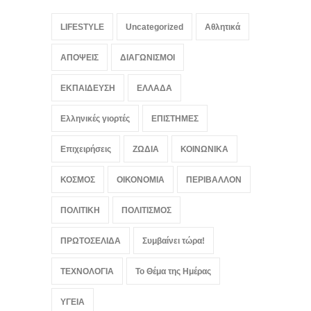
Viral βίντεο: Γάλλος
LIFESTYLE
Uncategorized
Αθλητικά
μουσικός νανουρίζει αγέλη
λιονταριών με το November
Rain
ΑΠΟΨΕΙΣ
ΔΙΑΓΩΝΙΣΜΟΙ
ΚΟΣΜΟΣ
,
ΠΟΛΙΤΙΣΜΟΣ
,
Συμβαίνει τώρα!
ΕΚΠΑΙΔΕΥΣΗ
ΕΛΛΑΔΑ
August 6, 2026
Ελληνικές γιορτές
ΕΠΙΣΤΗΜΕΣ
Επιχειρήσεις
ΖΩΔΙΑ
ΚΟΙΝΩΝΙΚΑ
ΚΟΣΜΟΣ
ΟΙΚΟΝΟΜΙΑ
ΠΕΡΙΒΑΛΛΟΝ
ΠΟΛΙΤΙΚΗ
ΠΟΛΙΤΙΣΜΟΣ
ΠΡΩΤΟΣΕΛΙΔΑ
Συμβαίνει τώρα!
ΤΕΧΝΟΛΟΓΙΑ
Το Θέμα της Ημέρας
ΥΓΕΙΑ