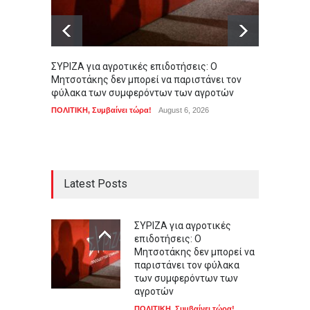
ΣΥΡΙΖΑ για αγροτικές επιδοτήσεις: Ο
Μήνυμα
Μητσοτάκης δεν μπορεί να παριστάνει τον
Έκκλησ
φύλακα των συμφερόντων των αγροτών
ΑΠΟΨΕΙ
ΠΟΛΙΤΙΚΗ
,
Συμβαίνει τώρα!
August 6, 2026
Latest Posts
ΣΥΡΙΖΑ για αγροτικές
επιδοτήσεις: Ο
Μητσοτάκης δεν μπορεί να
παριστάνει τον φύλακα
των συμφερόντων των
αγροτών
ΠΟΛΙΤΙΚΗ
,
Συμβαίνει τώρα!