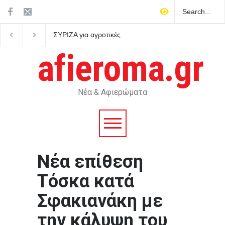
ΣΥΡΙΖΑ για αγροτικές
Μήνυμα 112 για φωτιά στη
επιδοτήσεις: Ο Μητσοτάκης
Κρήνη Λάρισας – Έκκληση
δεν μπορεί να παριστάνει
για ετοιμότητα
afieroma.gr
τον φύλακα των
συμφερόντων των αγροτών
Νέα & Αφιερώματα
Νέα επίθεση
Τόσκα κατά
Σφακιανάκη με
την κάλυψη του