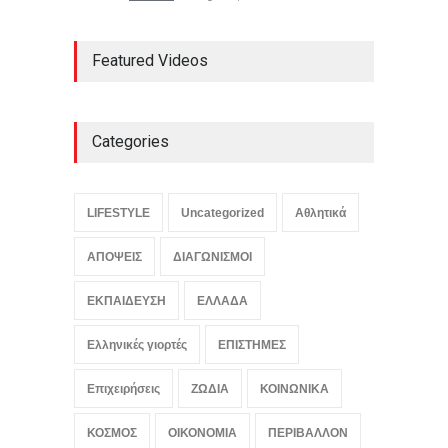
Υπό μερικό έλεγχο η φωτιά
Featured Videos
στο Βελεστίνο Βόλου
ΑΠΟΨΕΙΣ
,
ΕΛΛΑΔΑ
August 8, 2026
Categories
Τι ετοιμάζει ο Τζέιμς
Κάμερον μετά τις ταινίες
Avatar
LIFESTYLE
Uncategorized
Αθλητικά
LIFESTYLE
,
ΠΟΛΙΤΙΣΜΟΣ
August 8, 2026
ΑΠΟΨΕΙΣ
ΔΙΑΓΩΝΙΣΜΟΙ
ΕΚΠΑΙΔΕΥΣΗ
ΕΛΛΑΔΑ
Ελληνικές γιορτές
ΕΠΙΣΤΗΜΕΣ
Επιχειρήσεις
ΖΩΔΙΑ
ΚΟΙΝΩΝΙΚΑ
ΚΟΣΜΟΣ
ΟΙΚΟΝΟΜΙΑ
ΠΕΡΙΒΑΛΛΟΝ