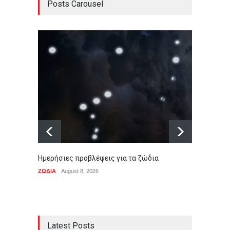
Posts Carousel
Ημερήσιες προβλέψεις για τα ζώδια
Τα σημ
ΖΩΔΙΑ
August 8, 2026
Συμβαίν
Latest Posts