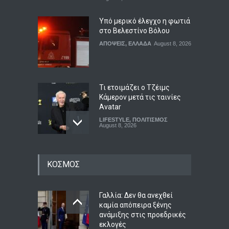
Υπό μερικό έλεγχο η φωτιά
στο Βελεστίνο Βόλου
ΑΠΟΨΕΙΣ
,
ΕΛΛΑΔΑ
August 8, 2026
Τι ετοιμάζει ο Τζέιμς
Κάμερον μετά τις ταινίες
Avatar
LIFESTYLE
,
ΠΟΛΙΤΙΣΜΟΣ
August 8, 2026
Ημερήσιες προβλέψεις για
ΚΟΣΜΟΣ
τα ζώδια
ΖΩΔΙΑ
August 8, 2026
Γαλλία: Δεν θα ανεχθεί
καμία απόπειρα ξένης
ανάμιξης στις προεδρικές
Τα σημαντικότερα νέα της
εκλογές