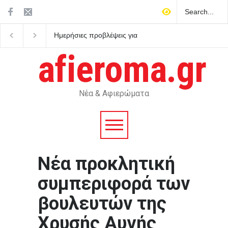
ς προβλέψεις για
Τα σημαντικότερα νέα της
Σφοδρή επίθεση
ημέρας
Καρυστιανού απ
αποχωρήσαντες
afieroma.gr
κόμματος για δ
χαρακτήρων και 
σπέκουλα
Νέα & Αφιερώματα
Νέα προκλητική
συμπεριφορά των
βουλευτών της
Χρυσής Αυγής