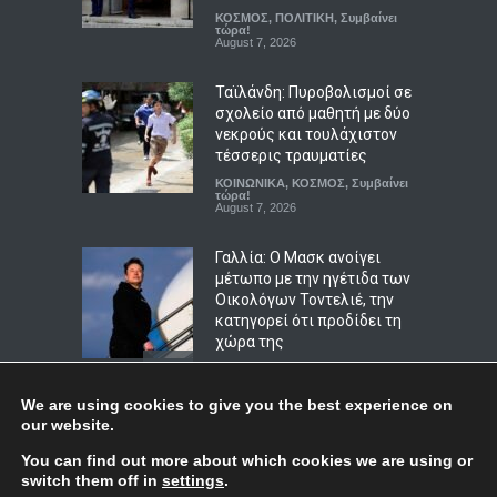
ημέρας
ΚΟΣΜΟΣ
,
ΠΟΛΙΤΙΚΗ
,
Συμβαίνει
Συμβαίνει τώρα!
τώρα!
,
Το Θέμα της
Ημέρας
August 7, 2026
August 8, 2026
Ταϊλάνδη: Πυροβολισμοί σε
σχολείο από μαθητή με δύο
νεκρούς και τουλάχιστον
τέσσερις τραυματίες
ΚΟΙΝΩΝΙΚΑ
,
ΚΟΣΜΟΣ
,
Συμβαίνει
τώρα!
August 7, 2026
Γαλλία: Ο Μασκ ανοίγει
μέτωπο με την ηγέτιδα των
Οικολόγων Τοντελιέ, την
κατηγορεί ότι προδίδει τη
χώρα της
ΚΟΣΜΟΣ
,
ΠΟΛΙΤΙΚΗ
,
Συμβαίνει
τώρα!
August 7, 2026
We are using cookies to give you the best experience on
our website.
Κολομβία: Ο Αμπελάρδο ντε
Top
You can find out more about which cookies we are using or
λα Εσπριέγια ορκίστηκε
switch them off in
settings
.
πρόεδρος – Το μήνυμα