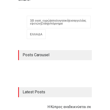
3|5 εκατ. ευρώ|απολογητικό|εισαγγελέας
εφετών|Στάη|υπόμνημα
ΕΛΛΑΔΑ
Posts Carousel
Latest Posts
Η Κύπρος αναδεικνύεται σε