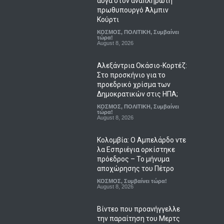
αυγά στον αναπληρωτή
πρωθυπουργό Άλμπιν
Κούρτι
ΚΟΣΜΟΣ
,
ΠΟΛΙΤΙΚΗ
,
Συμβαίνει
τώρα!
August 8, 2026
Αλεξάντρια Οκάσιο-Κορτέζ:
Στο προσκήνιο για το
προεδρικό χρίσμα των
Δημοκρατικών στις ΗΠΑ;
ΚΟΣΜΟΣ
,
ΠΟΛΙΤΙΚΗ
,
Συμβαίνει
τώρα!
August 8, 2026
Κολομβία: Ο Αμπελάρδο ντε
λα Εσπριέγια ορκίστηκε
πρόεδρος – Το μήνυμα
αποχώρησης του Πέτρο
ΚΟΣΜΟΣ
,
Συμβαίνει τώρα!
August 8, 2026
Βίντεο που προανήγγελλε
την παραίτηση του Μερτς