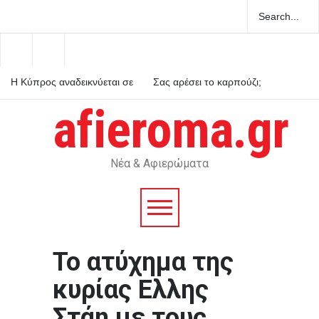
Η Κύπρος αναδεικνύεται σε
Σας αρέσει το καρπούζι;
ενεργειακό κόμβο για την
Γιατί δεν πρέπει να πετάτε
Ευρώπη
τη φλούδα του
afieroma.gr
Προέβλεπαν πράγματι τα
Ταρώ το μέλλον;
Νέα & Αφιερώματα
Το ατύχημα της
κυρίας Ελλης
Στάη με τους