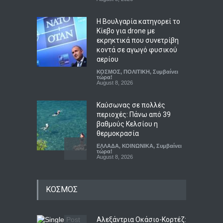
Η Βουλγαρία κατηγορεί το
Κίεβο για drone με
εκρηκτικά που συνετρίβη
κοντά σε αγωγό φυσικού
αερίου
ΚΟΣΜΟΣ
,
ΠΟΛΙΤΙΚΗ
,
Συμβαίνει
τώρα!
August 8, 2026
Καύσωνας σε πολλές
περιοχές: Πάνω από 39
βαθμούς Κελσίου η
θερμοκρασία
ΕΛΛΑΔΑ
,
ΚΟΙΝΩΝΙΚΑ
,
Συμβαίνει
τώρα!
August 8, 2026
Ο αόρατος κίνδυνος που
ΚΟΣΜΟΣ
απειλεί τις ευρωπαϊκές
τράπεζες
ΟΙΚΟΝΟΜΙΑ
,
Συμβαίνει τώρα!
August 8, 2026
Αλεξάντρια Οκάσιο-Κορτέζ: