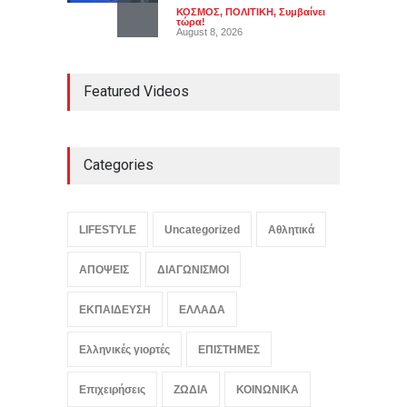
ΚΟΣΜΟΣ
,
ΠΟΛΙΤΙΚΗ
,
Συμβαίνει
τώρα!
August 8, 2026
Καύσωνας σε πολλές
Featured Videos
περιοχές: Πάνω από 39
βαθμούς Κελσίου η
θερμοκρασία
ΕΛΛΑΔΑ
,
ΚΟΙΝΩΝΙΚΑ
,
Συμβαίνει
τώρα!
Categories
August 8, 2026
Ο αόρατος κίνδυνος που
απειλεί τις ευρωπαϊκές
LIFESTYLE
Uncategorized
Αθλητικά
τράπεζες
ΟΙΚΟΝΟΜΙΑ
,
Συμβαίνει τώρα!
ΑΠΟΨΕΙΣ
ΔΙΑΓΩΝΙΣΜΟΙ
August 8, 2026
ΕΚΠΑΙΔΕΥΣΗ
ΕΛΛΑΔΑ
Ελληνικές γιορτές
ΕΠΙΣΤΗΜΕΣ
Επιχειρήσεις
ΖΩΔΙΑ
ΚΟΙΝΩΝΙΚΑ