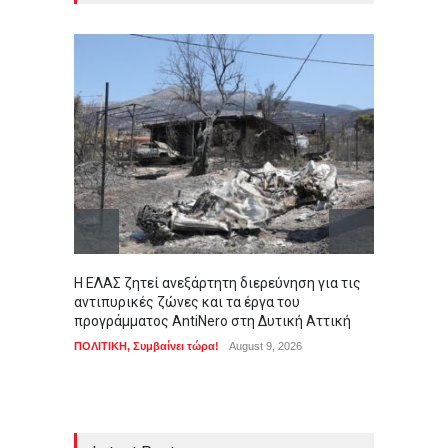
Η ΕΛΑΣ ζητεί ανεξάρτητη διερεύνηση για τις
Πιγκου
αντιπυρικές ζώνες και τα έργα του
Ανταρκ
προγράμματος AntiNero στη Δυτική Αττική
της απ
ΠΟΛΙΤΙΚΗ
,
Συμβαίνει τώρα!
August 9, 2026
LIFEST