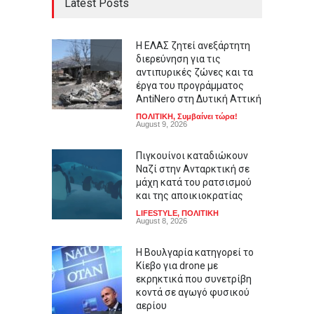
Latest Posts
Η ΕΛΑΣ ζητεί ανεξάρτητη
διερεύνηση για τις
αντιπυρικές ζώνες και τα
έργα του προγράμματος
AntiNero στη Δυτική Αττική
ΠΟΛΙΤΙΚΗ
,
Συμβαίνει τώρα!
August 9, 2026
Πιγκουίνοι καταδιώκουν
Ναζί στην Ανταρκτική σε
μάχη κατά του ρατσισμού
και της αποικιοκρατίας
LIFESTYLE
,
ΠΟΛΙΤΙΚΗ
August 8, 2026
Η Βουλγαρία κατηγορεί το
Κίεβο για drone με
εκρηκτικά που συνετρίβη
κοντά σε αγωγό φυσικού
αερίου