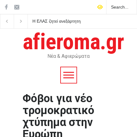
Η ΕΛΑΣ ζητεί ανεξάρτητη
Πιγκουίνοι καταδιώκου
διερεύνηση για τις
στην Ανταρκτική σε μ
αντιπυρικές ζώνες και τα
κατά του ρατσισμού κα
afieroma.gr
έργα του προγράμματος
αποικιοκρατίας
AntiNero στη Δυτική Αττική
Νέα & Αφιερώματα
Φόβοι για νέο
τρομοκρατικό
χτύπημα στην
Ευρώπη