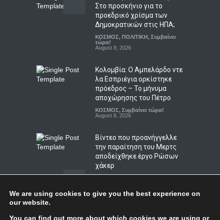
Στο προσκήνιο για το
προεδρικό χρίσμα των
Η ΕΛΑΣ ζητεί ανεξάρτητη
Δημοκρατικών στις ΗΠΑ;
διερεύνηση για τις
ΚΟΣΜΟΣ
,
ΠΟΛΙΤΙΚΗ
,
Συμβαίνει
αντιπυρικές ζώνες και τα
τώρα!
έργα του προγράμματος
August 8, 2026
AntiNero στη Δυτική Αττική
Κολομβία: Ο Αμπελάρδο ντε
ΠΟΛΙΤΙΚΗ
,
Συμβαίνει τώρα!
August 9, 2026
λα Εσπριέγια ορκίστηκε
πρόεδρος – Το μήνυμα
αποχώρησης του Πέτρο
ΚΟΣΜΟΣ
,
Συμβαίνει τώρα!
August 8, 2026
Βίντεο που προανήγγελλε
την παραίτηση του Μερτς
αποδείχθηκε έργο Ρώσων
χάκερ
ΚΟΣΜΟΣ
,
ΠΟΛΙΤΙΚΗ
,
Συμβαίνει
τώρα!
August 7, 2026
We are using cookies to give you the best experience on
our website.
Η Βουλγαρία κατηγορεί το
Top
You can find out more about which cookies we are using or
Κίεβο για drone με