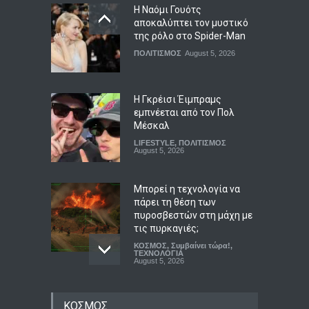
Η Ναόμι Γουότς
αποκαλύπτει τον μυστικό
της ρόλο στο Spider-Man
ΠΟΛΙΤΙΣΜΟΣ
August 5, 2026
Η Γκρέισι Έιμπραμς
εμπνέεται από τον Πολ
Μέσκαλ
LIFESTYLE
,
ΠΟΛΙΤΙΣΜΟΣ
August 5, 2026
Μπορεί η τεχνολογία να
πάρει τη θέση των
πυροσβεστών στη μάχη με
τις πυρκαγιές;
ΚΟΣΜΟΣ
,
Συμβαίνει τώρα!
,
ΤΕΧΝΟΛΟΓΙΑ
August 5, 2026
Σφοδρή κριτική για τους
ΚΟΣΜΟΣ
κυβερνητικούς