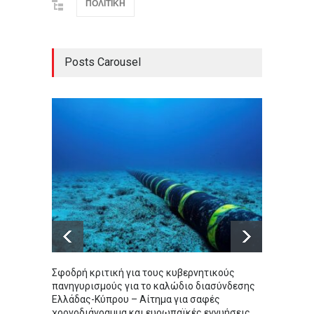
ΠΟΛΙΤΙΚΗ
Posts Carousel
Σφοδρή κριτική για τους κυβερνητικούς
Βάρκιζ
πανηγυρισμούς για το καλώδιο διασύνδεσης
καρέ-κ
Ελλάδας-Κύπρου – Αίτημα για σαφές
διαρρ
χρονοδιάγραμμα και ευρωπαϊκές εγγυήσεις