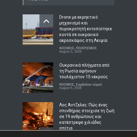
πανηγυρισμούς για το
καλώδιο διασύνδεσης
Ελλάδας-Κύπρου – Αίτημα
Drone με εκρηκτικό
για σαφές χρονοδιάγραμμα
μηχανισμό και
και ευρωπαϊκές εγγυήσεις
πυροκροτητή εντοπίστηκε
κοντά σε ουκρανικό
ΠΟΛΙΤΙΚΗ
,
Συμβαίνει τώρα!
August 5, 2026
αεροσκάφος στη Λειψία
ΚΟΣΜΟΣ
,
ΠΟΛΙΤΙΣΜΟΣ
Βάρκιζα: Βίντεο-
August 5, 2026
ντοκουμέντο καταγράφει
καρέ-καρέ τη δράση
Ουκρανικά πλήγματα από
γυναικείας συμμορίας
τη Ρωσία αφήνουν
διαρρηκτών
τουλάχιστον 15 νεκρούς
ΑΠΟΨΕΙΣ
,
ΚΟΙΝΩΝΙΚΑ
ΚΟΣΜΟΣ
,
Συμβαίνει τώρα!
August 5, 2026
August 5, 2026
Λος Άντζελες: Πώς ένας
σπινθήρας στοίχισε τη ζωή
σε 19 ανθρώπους και
κατέστρεψε χιλιάδες
σπίτια
ΚΟΣΜΟΣ
,
Συμβαίνει τώρα!