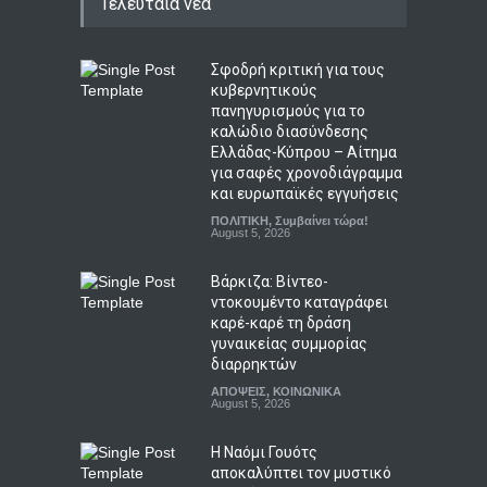
Τελευταία νέα
Σφοδρή κριτική για τους
κυβερνητικούς
πανηγυρισμούς για το
καλώδιο διασύνδεσης
Ελλάδας-Κύπρου – Αίτημα
για σαφές χρονοδιάγραμμα
και ευρωπαϊκές εγγυήσεις
ΠΟΛΙΤΙΚΗ
,
Συμβαίνει τώρα!
August 5, 2026
Βάρκιζα: Βίντεο-
ντοκουμέντο καταγράφει
καρέ-καρέ τη δράση
γυναικείας συμμορίας
διαρρηκτών
ΑΠΟΨΕΙΣ
,
ΚΟΙΝΩΝΙΚΑ
August 5, 2026
Η Ναόμι Γουότς
αποκαλύπτει τον μυστικό