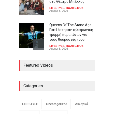
στο Θέατρο Μπέλλος
LIFESTYLE
,
ΠΟΛΙΤΙΣΜΟΣ
August 8, 2026
Queens Of The Stone Age:
Γιατί έστησαν τηλεφωνική
γραμμή παραπόνων για
τους θαυμαστές τους
LIFESTYLE
,
ΠΟΛΙΤΙΣΜΟΣ
August 8, 2026
Αλεξάντρια Οκάσιο-Κορτέζ:
Featured Videos
Στο προσκήνιο για το
προεδρικό χρίσμα των
Δημοκρατικών στις ΗΠΑ;
ΚΟΣΜΟΣ
,
ΠΟΛΙΤΙΚΗ
,
Συμβαίνει
τώρα!
Categories
August 8, 2026
Δεν έχει ταυτοποιηθεί η
46χρονη – Η ίδια εξέταση
LIFESTYLE
Uncategorized
Αθλητικά
είχε γίνει και το 2022 – Τι
υποστηρίζει ο δικηγόρος