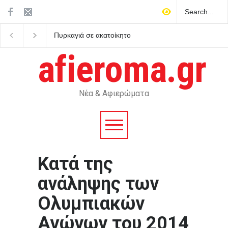
Πυρκαγιά σε ακατοίκητο
Ο Θαυματοποιός σε
κτίριο στην οδό
σκηνοθεσία Θανάση 
Κουμουνδούρου –
στο Θέατρο Μπέλλος
afieroma.gr
Απεγκλωβίστηκε ένας
άνθρωπος
Νέα & Αφιερώματα
Κατά της
ανάληψης των
Ολυμπιακών
Αγώνων του 2014