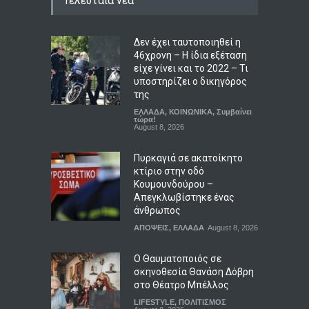
Τελευταία νέα
Δεν έχει ταυτοποιηθεί η
46χρονη – Η ίδια εξέταση
είχε γίνει και το 2022 – Τι
υποστηρίζει ο δικηγόρος
της
ΕΛΛΑΔΑ
,
ΚΟΙΝΩΝΙΚΑ
,
Συμβαίνει
τώρα!
August 8, 2026
Πυρκαγιά σε ακατοίκητο
κτίριο στην οδό
Κουμουνδούρου –
Απεγκλωβίστηκε ένας
άνθρωπος
ΑΠΟΨΕΙΣ
,
ΕΛΛΑΔΑ
August 8, 2026
Ο Θαυματοποιός σε
σκηνοθεσία Θανάση Δόβρη
στο Θέατρο Μπέλλος
LIFESTYLE
,
ΠΟΛΙΤΙΣΜΟΣ