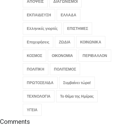
ΑΠΟΨΕΙΣ
ΔΙΑΓΩΝΙΣΜΟΙ
της
ΕΛΛΑΔΑ
,
ΚΟΙΝΩΝΙΚΑ
,
Συμβαίνει
ΕΚΠΑΙΔΕΥΣΗ
ΕΛΛΑΔΑ
τώρα!
August 8, 2026
Ελληνικές γιορτές
ΕΠΙΣΤΗΜΕΣ
Επιχειρήσεις
ΖΩΔΙΑ
ΚΟΙΝΩΝΙΚΑ
ΚΟΣΜΟΣ
ΟΙΚΟΝΟΜΙΑ
ΠΕΡΙΒΑΛΛΟΝ
ΠΟΛΙΤΙΚΗ
ΠΟΛΙΤΙΣΜΟΣ
ΠΡΩΤΟΣΕΛΙΔΑ
Συμβαίνει τώρα!
ΤΕΧΝΟΛΟΓΙΑ
Το Θέμα της Ημέρας
ΥΓΕΙΑ
Comments