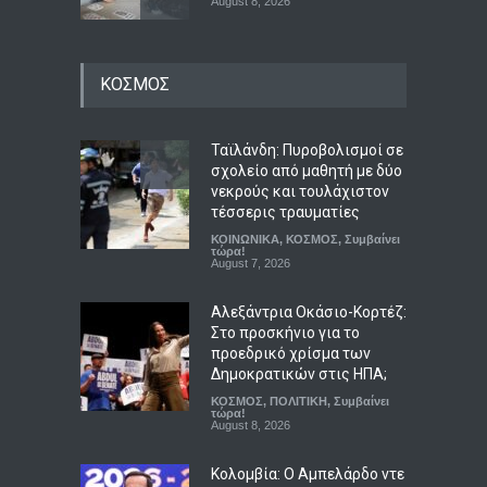
August 8, 2026
Queens Of The Stone Age:
ΚΟΣΜΟΣ
Γιατί έστησαν τηλεφωνική
γραμμή παραπόνων για
τους θαυμαστές τους
Ταϊλάνδη: Πυροβολισμοί σε
LIFESTYLE
,
ΠΟΛΙΤΙΣΜΟΣ
August 8, 2026
σχολείο από μαθητή με δύο
νεκρούς και τουλάχιστον
Αλεξάντρια Οκάσιο-Κορτέζ:
τέσσερις τραυματίες
Στο προσκήνιο για το
ΚΟΙΝΩΝΙΚΑ
,
ΚΟΣΜΟΣ
,
Συμβαίνει
προεδρικό χρίσμα των
τώρα!
August 7, 2026
Δημοκρατικών στις ΗΠΑ;
ΚΟΣΜΟΣ
,
ΠΟΛΙΤΙΚΗ
,
Συμβαίνει
Αλεξάντρια Οκάσιο-Κορτέζ:
τώρα!
August 8, 2026
Στο προσκήνιο για το
προεδρικό χρίσμα των
Δημοκρατικών στις ΗΠΑ;
ΚΟΣΜΟΣ
,
ΠΟΛΙΤΙΚΗ
,
Συμβαίνει
τώρα!
August 8, 2026
Κολομβία: Ο Αμπελάρδο ντε