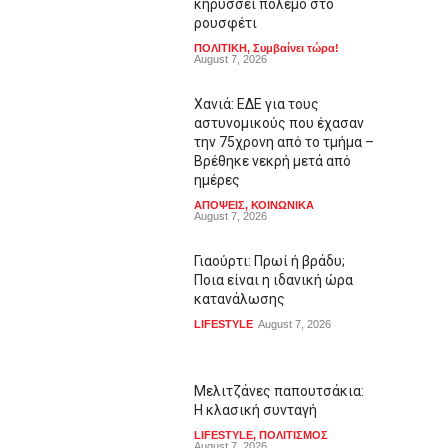
κηρύσσει πόλεμο στο
ρουσφέτι
ΠΟΛΙΤΙΚΗ
,
Συμβαίνει τώρα!
August 7, 2026
Χανιά: ΕΔΕ για τους
αστυνομικούς που έχασαν
την 75χρονη από το τμήμα –
Βρέθηκε νεκρή μετά από
ημέρες
ΑΠΟΨΕΙΣ
,
ΚΟΙΝΩΝΙΚΑ
August 7, 2026
Γιαούρτι: Πρωί ή βράδυ;
Ποια είναι η ιδανική ώρα
κατανάλωσης
LIFESTYLE
August 7, 2026
Μελιτζάνες παπουτσάκια:
Η κλασική συνταγή
LIFESTYLE
,
ΠΟΛΙΤΙΣΜΟΣ
August 7, 2026