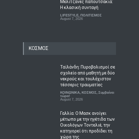
Μελιτζάνες παπουτσάκια:
Η κλασική συνταγή
LIFESTYLE
,
ΠΟΛΙΤΙΣΜΟΣ
August 7, 2026
ΚΟΣΜΟΣ
Ταϊλάνδη: Πυροβολισμοί σε
σχολείο από μαθητή με δύο
νεκρούς και τουλάχιστον
τέσσερις τραυματίες
ΚΟΙΝΩΝΙΚΑ
,
ΚΟΣΜΟΣ
,
Συμβαίνει
τώρα!
August 7, 2026
Γαλλία: Ο Μασκ ανοίγει
μέτωπο με την ηγέτιδα των
Οικολόγων Τοντελιέ, την
κατηγορεί ότι προδίδει τη
χώρα της