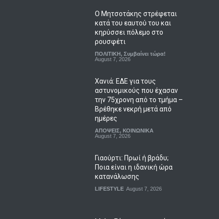
Ο Μητσοτάκης στρέφεται
κατά του εαυτού του και
κηρύσσει πόλεμο στο
ρουσφέτι
ΠΟΛΙΤΙΚΗ
,
Συμβαίνει τώρα!
August 7, 2026
Χανιά: ΕΔΕ για τους
αστυνομικούς που έχασαν
την 75χρονη από το τμήμα –
Βρέθηκε νεκρή μετά από
ημέρες
ΑΠΟΨΕΙΣ
,
ΚΟΙΝΩΝΙΚΑ
August 7, 2026
Γιαούρτι: Πρωί ή βράδυ;
Ποια είναι η ιδανική ώρα
κατανάλωσης
LIFESTYLE
August 7, 2026