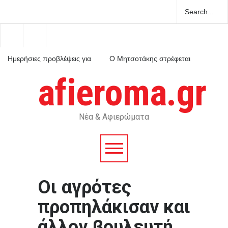
Ημερήσιες προβλέψεις για
Ο Μητσοτάκης στρέφεται
τα ζώδια
κατά του εαυτού του και
κηρύσσει πόλεμο στο
afieroma.gr
ρουσφέτι
Χανιά: ΕΔΕ για τους
αστυνομικούς που έχασαν
την 75χρονη από το τμήμα
– Βρέθηκε νεκρή μετά από
ημέρες
Νέα & Αφιερώματα
Οι αγρότες
προπηλάκισαν και
άλλον βουλευτή