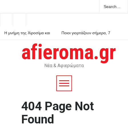
Η μνήμη της Χιροσίμα και
Ποιοι γιορτάζουν σήμερα, 7
του Ναγκασάκι δεν αφήνει
Αυγούστου – Το εορτολόγιο
περιθώρια για πυρηνικές
afieroma.gr
αυταπάτες
Ρόμπερτ Πάτινσον κυνηγά
παιδόφιλο στο νέο τρέιλερ
του Primetime
Νέα & Αφιερώματα
404 Page Not
Found