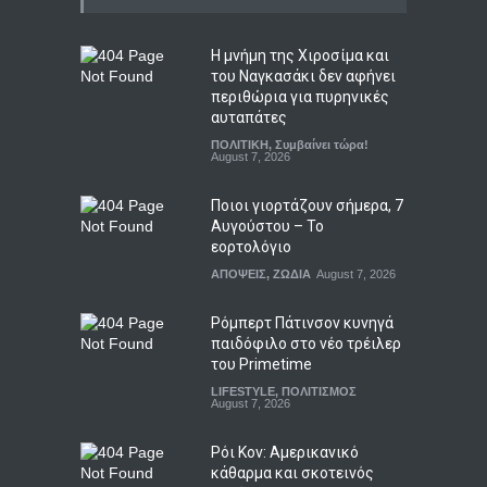
Η μνήμη της Χιροσίμα και
του Ναγκασάκι δεν αφήνει
περιθώρια για πυρηνικές
αυταπάτες
ΠΟΛΙΤΙΚΗ
,
Συμβαίνει τώρα!
August 7, 2026
Ποιοι γιορτάζουν σήμερα, 7
Αυγούστου – Το
εορτολόγιο
ΑΠΟΨΕΙΣ
,
ΖΩΔΙΑ
August 7, 2026
Ρόμπερτ Πάτινσον κυνηγά
παιδόφιλο στο νέο τρέιλερ
του Primetime
LIFESTYLE
,
ΠΟΛΙΤΙΣΜΟΣ
August 7, 2026
Ρόι Κον: Αμερικανικό
κάθαρμα και σκοτεινός