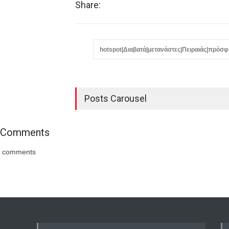
Share:
hotspot|Διαβατά|μετανάστες|Πειραιάς|πρόσ
Posts Carousel
Comments
comments