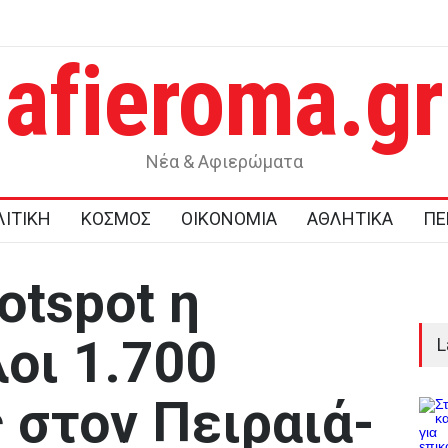
afieroma.gr
ε έργα
Μυστράς: Παθολογική αγάπη για τους γονείς του επικαλείται 
δικηγόρος του 55χρονου που έκρυβε τη σορό του πατέρα το
στον καταψύκτη
Νέα & Αφιερώματα
ΙΤΙΚΗ
ΚΟΣΜΟΣ
ΟΙΚΟΝΟΜΙΑ
ΑΘΛΗΤΙΚΑ
ΠΕ
otspot η
οι 1.700
L
 στον Πειραιά-