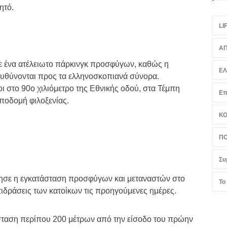
 σταθμούς λεωφορείων. Εθελοντικές ανθρωπιστικές
ητό.
LI
ΑΠ
Ε
 σε ένα ατέλειωτο πάρκινγκ προσφύγων, καθώς η
ευθύνονται προς τα ελληνοσκοπιανά σύνορα.
Επ
ι στο 90ο χιλιόμετρο της Εθνικής οδού, στα Τέμπη
ποδομή φιλοξενίας.
Κ
ΠΟ
Συ
Το
ίνησε η εγκατάσταση προσφύγων και μεταναστών στο
τιδράσεις των κατοίκων τις προηγούμενες ημέρες.