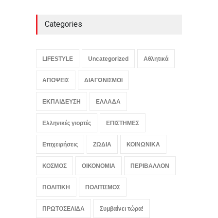
πρωθυπουργό Άλμπιν
Κούρτι
Categories
ΚΟΣΜΟΣ
,
ΠΟΛΙΤΙΚΗ
,
Συμβαίνει
τώρα!
August 8, 2026
Η ουκρανική startup που
LIFESTYLE
Uncategorized
Αθλητικά
κατασκευάζει τα drones με
πλήγματα βαθιά μέσα στη
ΑΠΟΨΕΙΣ
ΔΙΑΓΩΝΙΣΜΟΙ
Ρωσία
ΟΙΚΟΝΟΜΙΑ
,
Συμβαίνει τώρα!
,
ΕΚΠΑΙΔΕΥΣΗ
ΕΛΛΑΔΑ
ΤΕΧΝΟΛΟΓΙΑ
August 8, 2026
Ελληνικές γιορτές
ΕΠΙΣΤΗΜΕΣ
Επιχειρήσεις
ΖΩΔΙΑ
ΚΟΙΝΩΝΙΚΑ
ΚΟΣΜΟΣ
ΟΙΚΟΝΟΜΙΑ
ΠΕΡΙΒΑΛΛΟΝ
ΠΟΛΙΤΙΚΗ
ΠΟΛΙΤΙΣΜΟΣ
ΠΡΩΤΟΣΕΛΙΔΑ
Συμβαίνει τώρα!