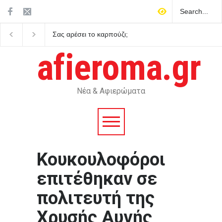
Σας αρέσει το καρπούζι;
Προέβλεπαν πράγματι
Γιατί δεν πρέπει να πετάτε
Ταρώ το μέλλον;
τη φλούδα του
afieroma.gr
Νέα & Αφιερώματα
Κουκουλοφόροι
επιτέθηκαν σε
πολιτευτή της
Χρυσής Αυγής