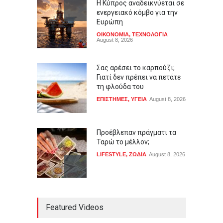
Η Κύπρος αναδεικνύεται σε
ενεργειακό κόμβο για την
Ευρώπη
ΟΙΚΟΝΟΜΙΑ
,
ΤΕΧΝΟΛΟΓΙΑ
August 8, 2026
Σας αρέσει το καρπούζι;
Γιατί δεν πρέπει να πετάτε
τη φλούδα του
ΕΠΙΣΤΗΜΕΣ
,
ΥΓΕΙΑ
August 8, 2026
Προέβλεπαν πράγματι τα
Ταρώ το μέλλον;
LIFESTYLE
,
ΖΩΔΙΑ
August 8, 2026
Κόσοβο: Βουλευτής της
Featured Videos
αντιπολίτευσης εκτόξευσε
αυγά στον αναπληρωτή