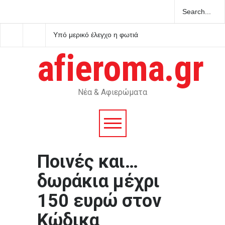
Υπό μερικό έλεγχο η φωτιά
Τα σημαντικότερα νέα 
στο Βελεστίνο Βόλου
ημέρας
afieroma.gr
Νέα & Αφιερώματα
Ποινές και…
δωράκια μέχρι
150 ευρώ στον
Κώδικα