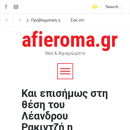
Σοκ στην Κρήτη: Τουρίστας
Η Χιροσίμα μέσα από 
ζήτησε τιμή για να αγοράσει
μάτια έξι επιζώντων τη
ανήλικο κορίτσι
πρώτης πυρηνικής
afieroma.gr
καταστροφής
Νέα & Αφιερώματα
Και επισήμως στη
θέση του
Λέανδρου
Ρακιντζή η