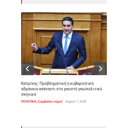
Κατρίνης: Προβληματική η κυβερνητική
Σοκ στ
αδράνεια απέναντι στο ρευστό γεωπολιτικό
αγοράσ
σκηνικό
ΑΠΟΨΕΙ
ΠΟΛΙΤΙΚΗ
,
Συμβαίνει τώρα!
August 7, 2026