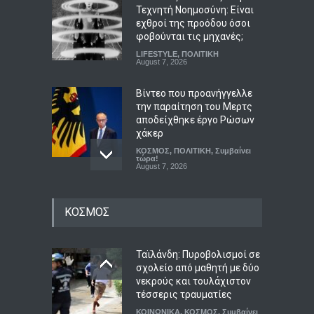
Τεχνητή Νοημοσύνη: Είναι
εχθροί της προόδου όσοι
φοβούνται τις μηχανές;
LIFESTYLE
,
ΠΟΛΙΤΙΚΗ
August 7, 2026
Βίντεο που προανήγγελλε
την παραίτηση του Μερτς
αποδείχθηκε έργο Ρώσων
χάκερ
ΚΟΣΜΟΣ
,
ΠΟΛΙΤΙΚΗ
,
Συμβαίνει
τώρα!
August 7, 2026
Κατρίνης: Προβληματική η
ΚΟΣΜΟΣ
κυβερνητική αδράνεια
απέναντι στο ρευστό
γεωπολιτικό σκηνικό
Ταϊλάνδη: Πυροβολισμοί σε
ΠΟΛΙΤΙΚΗ
,
Συμβαίνει τώρα!
August 7, 2026
σχολείο από μαθητή με δύο
νεκρούς και τουλάχιστον
Σοκ στην Κρήτη: Τουρίστας
τέσσερις τραυματίες
ζήτησε τιμή για να
ΚΟΙΝΩΝΙΚΑ
,
ΚΟΣΜΟΣ
,
Συμβαίνει