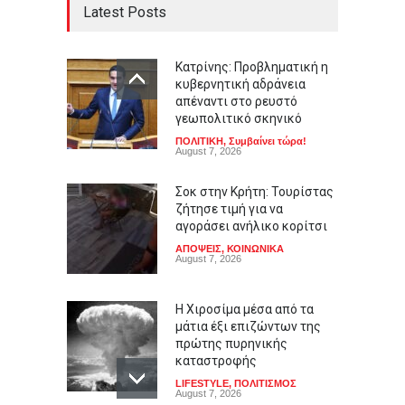
Latest Posts
Κατρίνης: Προβληματική η
κυβερνητική αδράνεια
απέναντι στο ρευστό
γεωπολιτικό σκηνικό
ΠΟΛΙΤΙΚΗ
,
Συμβαίνει τώρα!
August 7, 2026
Σοκ στην Κρήτη: Τουρίστας
ζήτησε τιμή για να
αγοράσει ανήλικο κορίτσι
ΑΠΟΨΕΙΣ
,
ΚΟΙΝΩΝΙΚΑ
August 7, 2026
Η Χιροσίμα μέσα από τα
μάτια έξι επιζώντων της
πρώτης πυρηνικής
καταστροφής
LIFESTYLE
,
ΠΟΛΙΤΙΣΜΟΣ
August 7, 2026