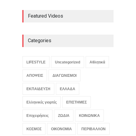
Από τους Λουδίτες στην
Featured Videos
Τεχνητή Νοημοσύνη: Είναι
εχθροί της προόδου όσοι
φοβούνται τις μηχανές;
LIFESTYLE
,
ΠΟΛΙΤΙΚΗ
August 7, 2026
Categories
Βίντεο που προανήγγελλε
την παραίτηση του Μερτς
LIFESTYLE
Uncategorized
Αθλητικά
αποδείχθηκε έργο Ρώσων
χάκερ
ΑΠΟΨΕΙΣ
ΔΙΑΓΩΝΙΣΜΟΙ
ΚΟΣΜΟΣ
,
ΠΟΛΙΤΙΚΗ
,
Συμβαίνει
τώρα!
August 7, 2026
ΕΚΠΑΙΔΕΥΣΗ
ΕΛΛΑΔΑ
Ελληνικές γιορτές
ΕΠΙΣΤΗΜΕΣ
Επιχειρήσεις
ΖΩΔΙΑ
ΚΟΙΝΩΝΙΚΑ
ΚΟΣΜΟΣ
ΟΙΚΟΝΟΜΙΑ
ΠΕΡΙΒΑΛΛΟΝ