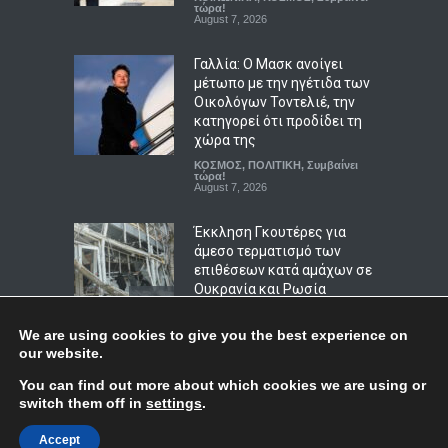
αγοράσει ανήλικο κορίτσι
τώρα!
August 7, 2026
ΑΠΟΨΕΙΣ
,
ΚΟΙΝΩΝΙΚΑ
August 7, 2026
Γαλλία: Ο Μασκ ανοίγει
μέτωπο με την ηγέτιδα των
Οικολόγων Τοντελιέ, την
κατηγορεί ότι προδίδει τη
χώρα της
ΚΟΣΜΟΣ
,
ΠΟΛΙΤΙΚΗ
,
Συμβαίνει
τώρα!
August 7, 2026
Έκκληση Γκουτέρες για
άμεσο τερματισμό των
επιθέσεων κατά αμάχων σε
Ουκρανία και Ρωσία
ΚΟΣΜΟΣ
,
ΠΟΛΙΤΙΣΜΟΣ
August 7, 2026
We are using cookies to give you the best experience on
our website.
Βίντεο που προανήγγελλε
Top
You can find out more about which cookies we are using or
την παραίτηση του Μερτς
switch them off in
settings
.
αποδείχθηκε έργο Ρώσων
χάκερ
© Copyright
Afieroma
Blog & News
2018
Accept