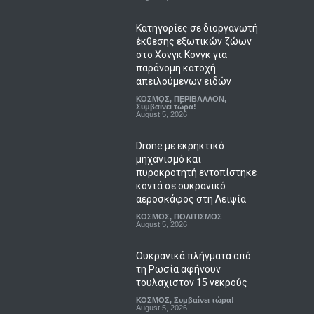
Κατηγορίες σε διοργανωτή
έκθεσης εξωτικών ζώων
στο Χονγκ Κονγκ για
παράνομη κατοχή
απειλούμενων ειδών
ΚΟΣΜΟΣ
,
ΠΕΡΙΒΑΛΛΟΝ
,
Συμβαίνει τώρα!
August 5, 2026
Drone με εκρηκτικό
μηχανισμό και
πυροκροτητή εντοπίστηκε
κοντά σε ουκρανικό
αεροσκάφος στη Λειψία
ΚΟΣΜΟΣ
,
ΠΟΛΙΤΙΣΜΟΣ
August 5, 2026
Ουκρανικά πλήγματα από
τη Ρωσία αφήνουν
τουλάχιστον 15 νεκρούς
ΚΟΣΜΟΣ
,
Συμβαίνει τώρα!
August 5, 2026