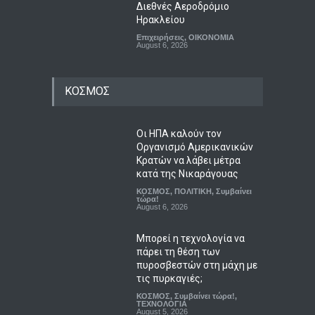
Διεθνές Αεροδρόμιο
Ηρακλείου
Επιχειρήσεις
,
ΟΙΚΟΝΟΜΙΑ
August 6, 2026
ΚΟΣΜΟΣ
Οι ΗΠΑ καλούν τον
Οργανισμό Αμερικανικών
Κρατών να λάβει μέτρα
κατά της Νικαράγουας
ΚΟΣΜΟΣ
,
ΠΟΛΙΤΙΚΗ
,
Συμβαίνει
τώρα!
August 6, 2026
Μπορεί η τεχνολογία να
πάρει τη θέση των
πυροσβεστών στη μάχη με
τις πυρκαγιές;
ΚΟΣΜΟΣ
,
Συμβαίνει τώρα!
,
ΤΕΧΝΟΛΟΓΙΑ
August 5, 2026