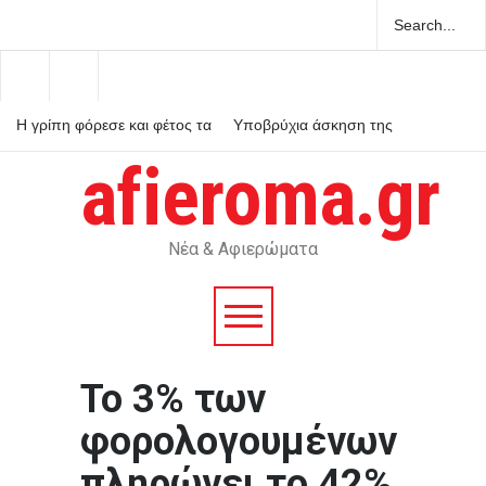
Η γρίπη φόρεσε και φέτος τα
Υποβρύχια άσκηση της
καλοκαιρινά της
NASA προετοιμάζει τις
αποστολές Artemis για τη
afieroma.gr
Σελήνη
Επίσημα στη Ντουμπάι ο
Σενγκέλια, κατέβαλε το buy
out στην Μπαρτσελόνα
Νέα & Αφιερώματα
Το 3% των
φορολογουμένων
πληρώνει το 42%