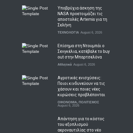
Υποβρύχια άσκηση της
NASA προετοιμάζει τις
αποστολές Artemis για τη
Σελήνη
ΤΕΧΝΟΛΟΓΙΑ
August 6, 2026
Επίσημα στη Ντουμπάι ο
Σενγκέλια, κατέβαλε το buy
out στην Μπαρτσελόνα
Αθλητικά
August 6, 2026
Αγροτικές ενισχύσεις:
Ποιοι κινδυνεύουν να τις
χάσουν και ποιες νέες
κυρώσεις προβλέπονται
ΟΙΚΟΝΟΜΙΑ
,
ΠΟΛΙΤΙΣΜΟΣ
August 6, 2026
Απάντηση για το κόστος
του εξοπλισμού
αεροναυτιλίας στο νέο