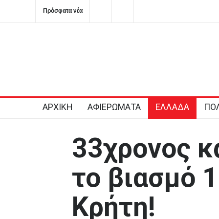
Πρόσφατα νέα
Ημερήσιες προβλέψεις για τα ζώδια
Ο Μητσοτάκης στρέ
πόλεμο στο ρουσφ
2026-08-07T08:29:03+0300
ΑΡΧΙΚΗ
ΑΦΙΕΡΩΜΑΤΑ
ΕΛΛΑΔΑ
ΠΟΛ
33χρονος κ
το βιασμό 
Κρήτη!