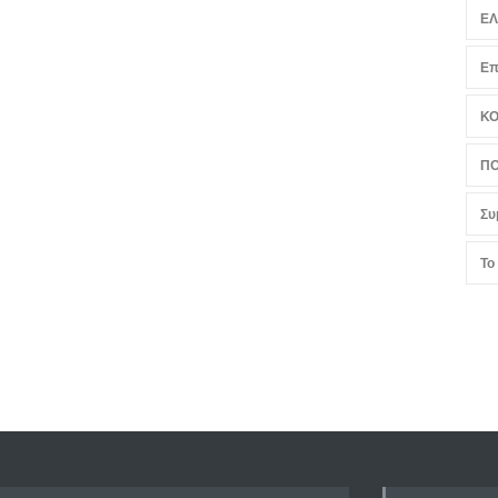
Ε
Επ
Κ
ΠΟ
Συ
Το