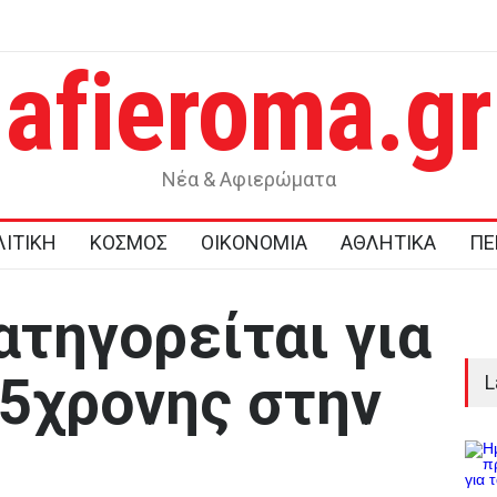
afieroma.gr
φεται κατά του εαυτού του και κηρύσσει
Χανιά: ΕΔΕ για τους α
έτι
από το τμήμα – Βρέθηκ
Νέα & Αφιερώματα
ΙΤΙΚΗ
ΚΟΣΜΟΣ
ΟΙΚΟΝΟΜΙΑ
ΑΘΛΗΤΙΚΑ
ΠΕ
ατηγορείται για
15χρονης στην
L