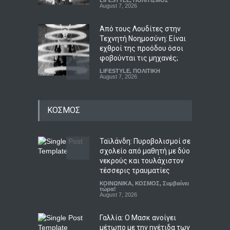
August 7, 2026
Από τους Λουδίτες στην
Τεχνητή Νοημοσύνη: Είναι
εχθροί της προόδου όσοι
φοβούνται τις μηχανές;
LIFESTYLE
,
ΠΟΛΙΤΙΚΗ
August 7, 2026
Βίντεο που προανήγγελλε
ΚΟΣΜΟΣ
την παραίτηση του Μερτς
αποδείχθηκε έργο Ρώσων
χάκερ
Ταϊλάνδη: Πυροβολισμοί σε
ΚΟΣΜΟΣ
,
ΠΟΛΙΤΙΚΗ
,
Συμβαίνει
τώρα!
σχολείο από μαθητή με δύο
August 7, 2026
νεκρούς και τουλάχιστον
τέσσερις τραυματίες
Κατρίνης: Προβληματική η
ΚΟΙΝΩΝΙΚΑ
,
ΚΟΣΜΟΣ
,
Συμβαίνει
κυβερνητική αδράνεια
τώρα!
απέναντι στο ρευστό
August 7, 2026
γεωπολιτικό σκηνικό
Γαλλία: Ο Μασκ ανοίγει
ΠΟΛΙΤΙΚΗ
,
Συμβαίνει τώρα!
August 7, 2026
μέτωπο με την ηγέτιδα των