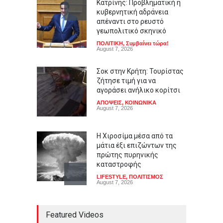
Κατρίνης: Προβληματική η
κυβερνητική αδράνεια
απέναντι στο ρευστό
γεωπολιτικό σκηνικό
ΠΟΛΙΤΙΚΗ
,
Συμβαίνει τώρα!
August 7, 2026
Σοκ στην Κρήτη: Τουρίστας
ζήτησε τιμή για να
αγοράσει ανήλικο κορίτσι
ΑΠΟΨΕΙΣ
,
ΚΟΙΝΩΝΙΚΑ
August 7, 2026
Η Χιροσίμα μέσα από τα
μάτια έξι επιζώντων της
πρώτης πυρηνικής
καταστροφής
LIFESTYLE
,
ΠΟΛΙΤΙΣΜΟΣ
August 7, 2026
Από τους Λουδίτες στην
Featured Videos
Τεχνητή Νοημοσύνη: Είναι