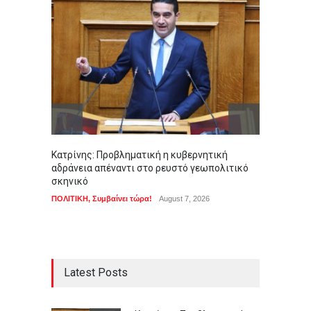
Κατρίνης: Προβληματική η κυβερνητική
Σοκ στ
αδράνεια απέναντι στο ρευστό γεωπολιτικό
αγοράσ
σκηνικό
ΑΠΟΨΕΙ
ΠΟΛΙΤΙΚΗ
,
Συμβαίνει τώρα!
August 7, 2026
Latest Posts