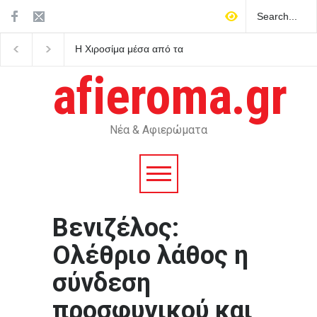
Η Χιροσίμα μέσα από τα
Κατρίνης: Προβληματική 
μάτια έξι επιζώντων της
κυβερνητική αδράνεια
πρώτης πυρηνικής
απέναντι στο ρευστό
afieroma.gr
καταστροφής
γεωπολιτικό σκηνικό
Νέα & Αφιερώματα
Βενιζέλος:
Ολέθριο λάθος η
σύνδεση
προσφυγικού και