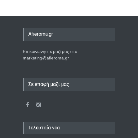
Afieroma.gr
Επικοινωνήστε μαζί μας στο
marketing@afieroma.gr
Σε επαφή μαζί μας
Ποιος σκότωσε τη Μέριλιν
Μονρόε; Η τραγική αλήθεια
Τελευταία νέα
πίσω από τη μεγαλύτερη
συνωμοσία του Χόλιγουντ