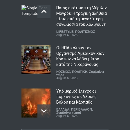
LIFESTYLE
,
ΠΟΛΙΤΙΣΜΟΣ
August 6, 2026
Οι ΗΠΑ καλούν τον
Οργανισμό Αμερικανικών
Κρατών να λάβει μέτρα
κατά της Νικαράγουας
ΚΟΣΜΟΣ
,
ΠΟΛΙΤΙΚΗ
,
Συμβαίνει
τώρα!
August 6, 2026
Υπό μερικό έλεγχο οι
πυρκαγιές σε Αλυκές
Βόλου και Κάρπαθο
ΕΛΛΑΔΑ
,
ΠΕΡΙΒΑΛΛΟΝ
,
Συμβαίνει τώρα!
August 6, 2026
Τραγωδία στην Κρήτη:
Ολλανδή τουρίστρια
πνίγηκε στα Μάλια
προσπαθώντας να σώσει
τη φίλη της μπροστά σε