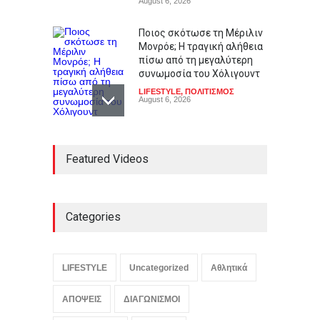
August 6, 2026
Ποιος σκότωσε τη Μέριλιν
Μονρόε; Η τραγική αλήθεια
πίσω από τη μεγαλύτερη
συνωμοσία του Χόλιγουντ
LIFESTYLE
,
ΠΟΛΙΤΙΣΜΟΣ
August 6, 2026
Οι ΗΠΑ καλούν τον
Featured Videos
Οργανισμό Αμερικανικών
Κρατών να λάβει μέτρα
κατά της Νικαράγουας
ΚΟΣΜΟΣ
,
ΠΟΛΙΤΙΚΗ
,
Συμβαίνει
τώρα!
Categories
August 6, 2026
Υπό μερικό έλεγχο οι
πυρκαγιές σε Αλυκές
LIFESTYLE
Uncategorized
Αθλητικά
Βόλου και Κάρπαθο
ΕΛΛΑΔΑ
,
ΠΕΡΙΒΑΛΛΟΝ
,
ΑΠΟΨΕΙΣ
ΔΙΑΓΩΝΙΣΜΟΙ
Συμβαίνει τώρα!
August 6, 2026