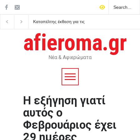
Καταπέλτης έκθεση για τις
Ποιος σκότωσε τη Μέρ
τράπεζες: Γιατί δεν δήλωσαν
Μονρόε; Η τραγική αλ
έγκαιρα τις ύποπτες
πίσω από τη μεγαλύτ
afieroma.gr
συναλλαγές του Έπσταϊν
συνωμοσία του Χόλιγ
Νέα & Αφιερώματα
Η εξήγηση γιατί
αυτός ο
Φεβρουάριος έχει
29 ημέρες