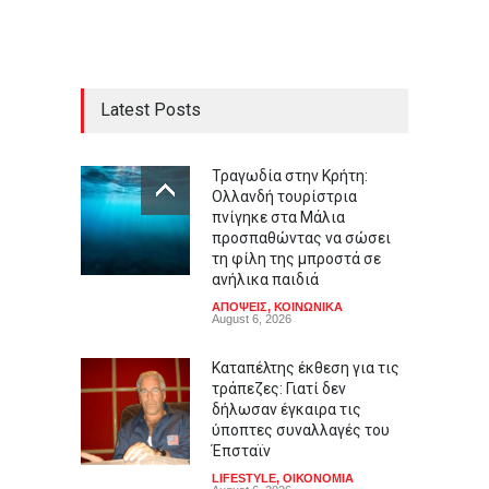
Latest Posts
Τραγωδία στην Κρήτη:
Ολλανδή τουρίστρια
πνίγηκε στα Μάλια
προσπαθώντας να σώσει
τη φίλη της μπροστά σε
ανήλικα παιδιά
ΑΠΟΨΕΙΣ
,
ΚΟΙΝΩΝΙΚΑ
August 6, 2026
Καταπέλτης έκθεση για τις
τράπεζες: Γιατί δεν
δήλωσαν έγκαιρα τις
ύποπτες συναλλαγές του
Έπσταϊν
LIFESTYLE
,
ΟΙΚΟΝΟΜΙΑ