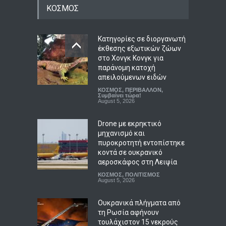
Κατηγορίες σε διοργανωτή
ανήλικα παιδιά
έκθεσης εξωτικών ζώων
ΑΠΟΨΕΙΣ
,
ΚΟΙΝΩΝΙΚΑ
ΚΟΣΜΟΣ
στο Χονγκ Κονγκ για
August 6, 2026
παράνομη κατοχή
απειλούμενων ειδών
Καταπέλτης έκθεση για τις
τράπεζες: Γιατί δεν
ΚΟΣΜΟΣ
,
ΠΕΡΙΒΑΛΛΟΝ
,
Συμβαίνει τώρα!
δήλωσαν έγκαιρα τις
August 5, 2026
ύποπτες συναλλαγές του
Έπσταϊν
Drone με εκρηκτικό
LIFESTYLE
,
ΟΙΚΟΝΟΜΙΑ
μηχανισμό και
August 6, 2026
πυροκροτητή εντοπίστηκε
κοντά σε ουκρανικό
αεροσκάφος στη Λειψία
ΚΟΣΜΟΣ
,
ΠΟΛΙΤΙΣΜΟΣ
August 5, 2026
Ουκρανικά πλήγματα από
τη Ρωσία αφήνουν
τουλάχιστον 15 νεκρούς
ΚΟΣΜΟΣ
,
Συμβαίνει τώρα!
August 5, 2026