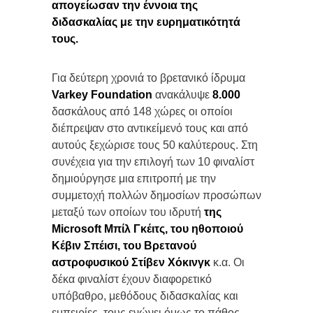
απογείωσαν την έννοια της
διδασκαλίας με την ευρηματικότητά
τους.
Για δεύτερη χρονιά το βρετανικό ίδρυμα
Varkey Foundation
ανακάλυψε
8.000
δασκάλους από 148 χώρες οι οποίοι
διέπρεψαν στο αντικείμενό τους και από
αυτούς ξεχώρισε τους 50 καλύτερους. Στη
συνέχεια για την επιλογή των 10 φιναλίστ
δημιούργησε μια επιτροπή με την
συμμετοχή πολλών δημοσίων προσώπων
μεταξύ των οποίων του ιδρυτή
της
Microsoft Μπίλ Γκέιτς, του ηθοποιού
Κέβιν Σπέισι, του Βρετανού
αστροφυσικού Στίβεν Χόκινγκ
κ.α. Οι
δέκα φιναλίστ έχουν διαφορετικό
υπόβαθρο, μεθόδους διδασκαλίας και
εμπειρίες, τους ενώνει όμως το πάθος