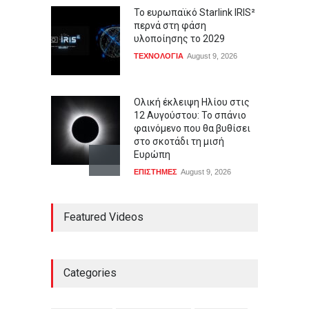
Το ευρωπαϊκό Starlink IRIS²
περνά στη φάση
υλοποίησης το 2029
ΤΕΧΝΟΛΟΓΙΑ
August 9, 2026
Ολική έκλειψη Ηλίου στις
12 Αυγούστου: Το σπάνιο
φαινόμενο που θα βυθίσει
στο σκοτάδι τη μισή
Ευρώπη
ΕΠΙΣΤΗΜΕΣ
August 9, 2026
Η ΕΛΑΣ ζητεί ανεξάρτητη
Featured Videos
διερεύνηση για τις
αντιπυρικές ζώνες και τα
έργα του προγράμματος
AntiNero στη Δυτική Αττική
Categories
ΠΟΛΙΤΙΚΗ
,
Συμβαίνει τώρα!
August 9, 2026