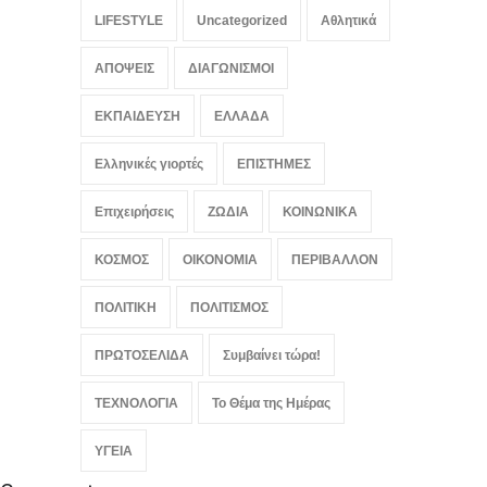
Πιγκουίνοι καταδιώκουν
LIFESTYLE
Uncategorized
Αθλητικά
Ναζί στην Ανταρκτική σε
μάχη κατά του ρατσισμού
και της αποικιοκρατίας
ΑΠΟΨΕΙΣ
ΔΙΑΓΩΝΙΣΜΟΙ
LIFESTYLE
,
ΠΟΛΙΤΙΚΗ
August 8, 2026
ΕΚΠΑΙΔΕΥΣΗ
ΕΛΛΑΔΑ
Ελληνικές γιορτές
ΕΠΙΣΤΗΜΕΣ
Επιχειρήσεις
ΖΩΔΙΑ
ΚΟΙΝΩΝΙΚΑ
ΚΟΣΜΟΣ
ΟΙΚΟΝΟΜΙΑ
ΠΕΡΙΒΑΛΛΟΝ
ΠΟΛΙΤΙΚΗ
ΠΟΛΙΤΙΣΜΟΣ
ΠΡΩΤΟΣΕΛΙΔΑ
Συμβαίνει τώρα!
ΤΕΧΝΟΛΟΓΙΑ
Το Θέμα της Ημέρας
ΥΓΕΙΑ