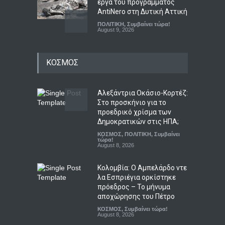
έργα του προγράμματος
AntiNero στη Δυτική Αττική
ΠΟΛΙΤΙΚΗ
,
Συμβαίνει τώρα!
August 9, 2026
Πιγκουίνοι καταδιώκουν
ΚΟΣΜΟΣ
Ναζί στην Ανταρκτική σε
μάχη κατά του ρατσισμού
και της αποικιοκρατίας
Αλεξάντρια Οκάσιο-Κορτέζ:
LIFESTYLE
,
ΠΟΛΙΤΙΚΗ
August 8, 2026
Στο προσκήνιο για το
προεδρικό χρίσμα των
Τα σημαντικότερα νέα της
Δημοκρατικών στις ΗΠΑ;
ημέρας
ΚΟΣΜΟΣ
,
ΠΟΛΙΤΙΚΗ
,
Συμβαίνει
τώρα!
Συμβαίνει τώρα!
,
Το Θέμα της
August 8, 2026
Ημέρας
August 9, 2026
Κολομβία: Ο Αμπελάρδο ντε
λα Εσπριέγια ορκίστηκε
πρόεδρος – Το μήνυμα
αποχώρησης του Πέτρο
ΚΟΣΜΟΣ
,
Συμβαίνει τώρα!
August 8, 2026