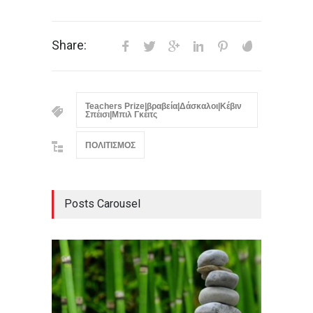
Share:
Teachers Prize|βραβεία|Δάσκαλοι|Κέβιν
Σπέισι|Μπιλ Γκέιτς
ΠΟΛΙΤΙΣΜΟΣ
Posts Carousel