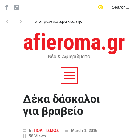
Το ευρωπαϊκό Starlink IRIS²
Ολική έκλειψη Ηλίου σ
περνά στη φάση
Αυγούστου: Το σπάνι
υλοποίησης το 2029
φαινόμενο που θα βυθ
afieroma.gr
στο σκοτάδι τη μισή
Ευρώπη
Νέα & Αφιερώματα
Δέκα δάσκαλοι
για βραβείο
In
ΠΟΛΙΤΙΣΜΟΣ
March 1, 2016
58 Views