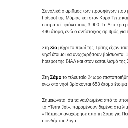
Συνολικά ο αριθμός των προσφύγων που μέ
hotspot της Μόριας και στον Καρά Τεπέ κα
επιτραπεί, φτάνει τους 3.900. Τη Δευτέρα
496 άτομα, ενώ ο αντίστοιχος αριθμός για 
Στη
Χίο
μέχρι το πρωί της Τρίτης είχαν τα
νησί έτοιμοι να αναχωρήσουν βρίσκονται 
hotspot της ΒΙΑΛ και στον καταυλισμό της
Στη
Σάμο
το τελευταίο 24ωρο πιστοποιήθη
ενώ στο νησί βρίσκονται 658 άτομα έτοιμ
Σημειώνεται ότι τα ναυλωμένα από το υπου
το «Terra Jet», παραμένουν δεμένα στα λιμ
«Πάτμος» αναχώρησε από τη Σάμο για Πειρ
οιονδήποτε λόγο.