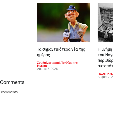
Τα σημαντικότερα νέα της
Η μνήμη
ημέρας
του Ναγ
περιθώρ
Συμβαίνει τώρα!
,
Το Θέμα της
αυταπά
Ημέρας
August 7, 2026
ΠΟΛΙΤΙΚΗ
August 7, 
Comments
comments