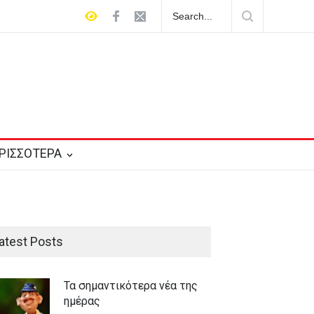
Αυγούστου – Το εορτολόγιο
Τα σημαντικότερα νέα της ημέρας
ΡΙΣΣΟΤΕΡΑ
atest Posts
Τα σημαντικότερα νέα της
ημέρας