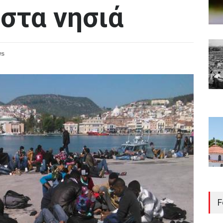
στα νησιά
ws
F