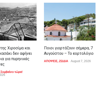
 της Χιροσίμα και
Ποιοι γιορτάζουν σήμερα, 7
Ρόμ
κασάκι δεν αφήνει
Αυγούστου – Το εορτολόγιο
παι
ια για πυρηνικές
του
ΑΠΟΨΕΙΣ
,
ΖΩΔΙΑ
August 7, 2026
τες
LIFE
Augu
,
Συμβαίνει τώρα!
2026