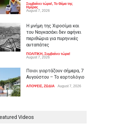
Συμβαίνει τώρα!
,
Το Θέμα της
Ημέρας
August 7, 2026
Η μνήμη της Χιροσίμα και
του Ναγκασάκι δεν αφήνει
περιθώρια για πυρηνικές
αυταπάτες
ΠΟΛΙΤΙΚΗ
,
Συμβαίνει τώρα!
August 7, 2026
Ποιοι γιορτάζουν σήμερα, 7
Αυγούστου – Το εορτολόγιο
ΑΠΟΨΕΙΣ
,
ΖΩΔΙΑ
August 7, 2026
Ρόμπερτ Πάτινσον κυνηγά
παιδόφιλο στο νέο τρέιλερ
eatured Videos
του Primetime