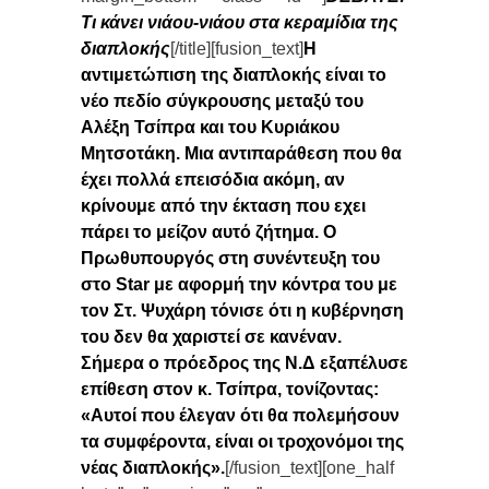
Τι κάνει νιάου-νιάου στα κεραμίδια της
διαπλοκής
[/title][fusion_text]
Η
αντιμετώπιση της διαπλοκής είναι το
νέο πεδίο σύγκρουσης μεταξύ του
Αλέξη Τσίπρα και του Κυριάκου
Μητσοτάκη. Μια αντιπαράθεση που θα
έχει πολλά επεισόδια ακόμη, αν
κρίνουμε από την έκταση που εχει
πάρει το μείζον αυτό ζήτημα. Ο
Πρωθυπουργός στη συνέντευξη του
στο Star με αφορμή την κόντρα του με
τον Στ. Ψυχάρη τόνισε ότι η κυβέρνηση
του δεν θα χαριστεί σε κανέναν.
Σήμερα ο πρόεδρος της Ν.Δ εξαπέλυσε
επίθεση στον κ. Τσίπρα, τονίζοντας:
«Αυτοί που έλεγαν ότι θα πολεμήσουν
τα συμφέροντα, είναι οι τροχονόμοι της
νέας διαπλοκής».
[/fusion_text][one_half