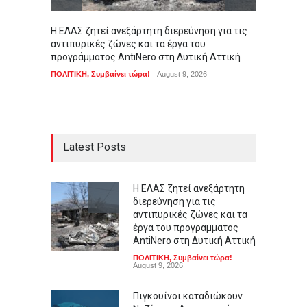
Η ΕΛΑΣ ζητεί ανεξάρτητη διερεύνηση για τις
Πιγκου
αντιπυρικές ζώνες και τα έργα του
Ανταρκ
προγράμματος AntiNero στη Δυτική Αττική
της απ
ΠΟΛΙΤΙΚΗ
,
Συμβαίνει τώρα!
August 9, 2026
LIFEST
Latest Posts
Η ΕΛΑΣ ζητεί ανεξάρτητη
διερεύνηση για τις
αντιπυρικές ζώνες και τα
έργα του προγράμματος
AntiNero στη Δυτική Αττική
ΠΟΛΙΤΙΚΗ
,
Συμβαίνει τώρα!
August 9, 2026
Πιγκουίνοι καταδιώκουν