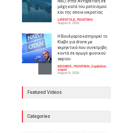
Ναζί στην Ανταρκτική σε
μάχη κατά του ρατσισμού
και της αποικιοκρατίας
LIFESTYLE
,
ΠΟΛΙΤΙΚΗ
August 8, 2026
Η Βουλγαρία κατηγορεί το
Κίεβο για drone με
εκρηκτικά που συνετρίβη
κοντά σε αγωγό φυσικού
αερίου
ΚΟΣΜΟΣ
,
ΠΟΛΙΤΙΚΗ
,
Συμβαίνει
τώρα!
August 8, 2026
Καύσωνας σε πολλές
Featured Videos
περιοχές: Πάνω από 39
βαθμούς Κελσίου η
θερμοκρασία
ΕΛΛΑΔΑ
,
ΚΟΙΝΩΝΙΚΑ
,
Συμβαίνει
τώρα!
Categories
August 8, 2026
Ο αόρατος κίνδυνος που