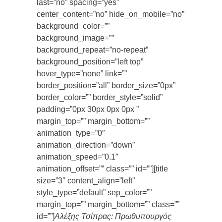
last=”no” spacing=”yes”
center_content=”no” hide_on_mobile=”no”
background_color=””
background_image=””
background_repeat=”no-repeat”
background_position=”left top”
hover_type=”none” link=””
border_position=”all” border_size=”0px”
border_color=”” border_style=”solid”
padding=”0px 30px 0px 0px ”
margin_top=”” margin_bottom=””
animation_type=”0″
animation_direction=”down”
animation_speed=”0.1″
animation_offset=”” class=”” id=””][title
size=”3″ content_align=”left”
style_type=”default” sep_color=””
margin_top=”” margin_bottom=”” class=””
id=””]
Αλέξης Τσίπρας: Πρωθυπουργός