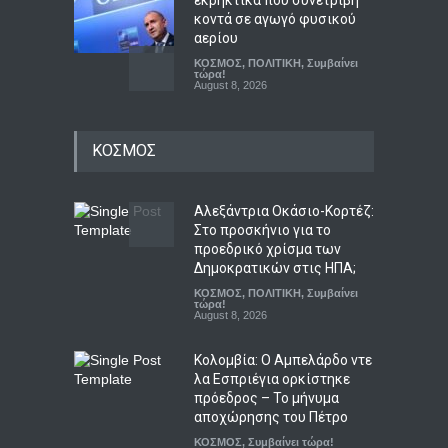
κοντά σε αγωγό φυσικού
αερίου
ΚΟΣΜΟΣ
,
ΠΟΛΙΤΙΚΗ
,
Συμβαίνει
τώρα!
August 8, 2026
Καύσωνας σε πολλές
ΚΟΣΜΟΣ
περιοχές: Πάνω από 39
βαθμούς Κελσίου η
θερμοκρασία
Αλεξάντρια Οκάσιο-Κορτέζ:
ΕΛΛΑΔΑ
,
ΚΟΙΝΩΝΙΚΑ
,
Συμβαίνει
τώρα!
Στο προσκήνιο για το
August 8, 2026
προεδρικό χρίσμα των
Δημοκρατικών στις ΗΠΑ;
Ο αόρατος κίνδυνος που
ΚΟΣΜΟΣ
,
ΠΟΛΙΤΙΚΗ
,
Συμβαίνει
απειλεί τις ευρωπαϊκές
τώρα!
τράπεζες
August 8, 2026
ΟΙΚΟΝΟΜΙΑ
,
Συμβαίνει τώρα!
August 8, 2026
Κολομβία: Ο Αμπελάρδο ντε
λα Εσπριέγια ορκίστηκε
πρόεδρος – Το μήνυμα
αποχώρησης του Πέτρο
ΚΟΣΜΟΣ
,
Συμβαίνει τώρα!