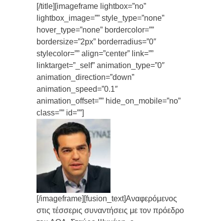
[/title][imageframe lightbox=”no”
lightbox_image=”” style_type=”none”
hover_type=”none” bordercolor=””
bordersize=”2px” borderradius=”0″
stylecolor=”” align=”center” link=””
linktarget=”_self” animation_type=”0″
animation_direction=”down”
animation_speed=”0.1″
animation_offset=”” hide_on_mobile=”no”
class=”” id=””]
[/imageframe][fusion_text]Αναφερόμενος
στις τέσσερις συναντήσεις με τον πρόεδρο