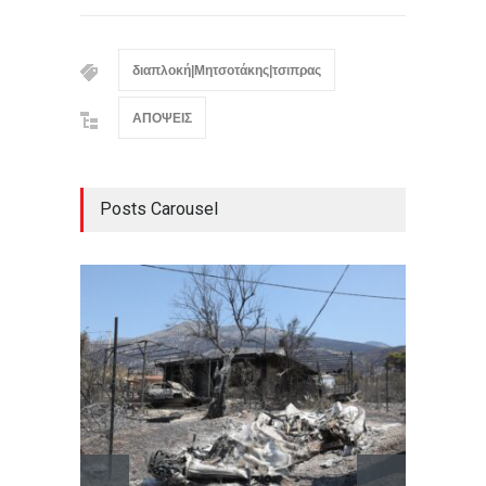
διαπλοκή|Μητσοτάκης|τσιπρας
ΑΠΟΨΕΙΣ
Posts Carousel