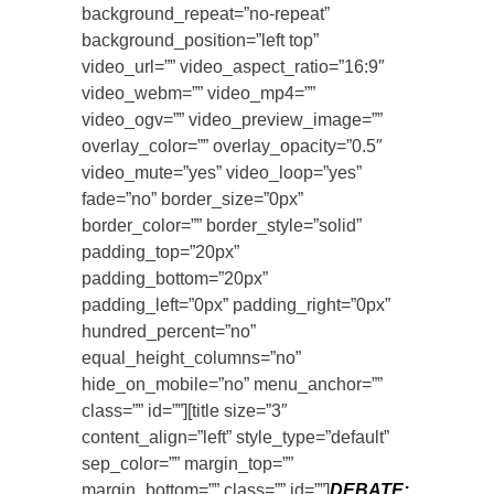
background_repeat=”no-repeat”
background_position=”left top”
video_url=”” video_aspect_ratio=”16:9″
video_webm=”” video_mp4=””
video_ogv=”” video_preview_image=””
overlay_color=”” overlay_opacity=”0.5″
video_mute=”yes” video_loop=”yes”
fade=”no” border_size=”0px”
border_color=”” border_style=”solid”
padding_top=”20px”
padding_bottom=”20px”
padding_left=”0px” padding_right=”0px”
hundred_percent=”no”
equal_height_columns=”no”
hide_on_mobile=”no” menu_anchor=””
class=”” id=””][title size=”3″
content_align=”left” style_type=”default”
sep_color=”” margin_top=””
margin_bottom=”” class=”” id=””]
DEBATE: