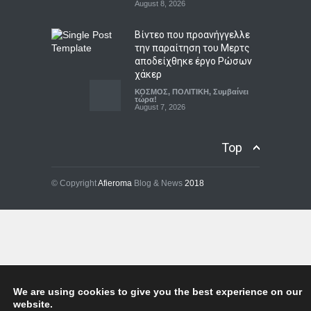
August 8, 2026
Βίντεο που προανήγγελλε
την παραίτηση του Μερτς
αποδείχθηκε έργο Ρώσων
χάκερ
ΚΟΣΜΟΣ
,
ΠΟΛΙΤΙΚΗ
,
Συμβαίνει
τώρα!
August 7, 2026
Η Βουλγαρία κατηγορεί το
Top
Κίεβο για drone με
εκρηκτικά που συνετρίβη
κοντά σε αγωγό φυσικού
© Copyright
Afieroma
Blog & News
2018
αερίου
ΚΟΣΜΟΣ
,
ΠΟΛΙΤΙΚΗ
,
Συμβαίνει
τώρα!
August 8, 2026
Κόσοβο: Βουλευτής της
αντιπολίτευσης εκτόξευσε
αυγά στον αναπληρωτή
We are using cookies to give you the best experience on our
πρωθυπουργό Άλμπιν
website.
Κούρτι