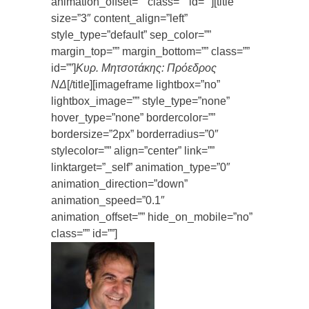
animation_offset=”” class=”” id=””][title
size=”3″ content_align=”left”
style_type=”default” sep_color=””
margin_top=”” margin_bottom=”” class=””
id=””]
Κυρ. Μητσοτάκης: Πρόεδρος
ΝΔ
[/title][imageframe lightbox=”no”
lightbox_image=”” style_type=”none”
hover_type=”none” bordercolor=””
bordersize=”2px” borderradius=”0″
stylecolor=”” align=”center” link=””
linktarget=”_self” animation_type=”0″
animation_direction=”down”
animation_speed=”0.1″
animation_offset=”” hide_on_mobile=”no”
class=”” id=””]