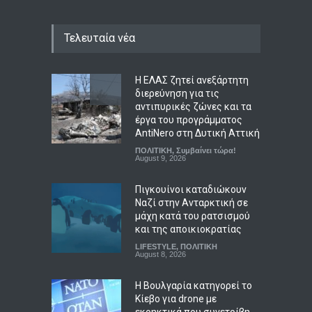
Τελευταία νέα
Η ΕΛΑΣ ζητεί ανεξάρτητη
διερεύνηση για τις
αντιπυρικές ζώνες και τα
έργα του προγράμματος
AntiNero στη Δυτική Αττική
ΠΟΛΙΤΙΚΗ
,
Συμβαίνει τώρα!
August 9, 2026
Πιγκουίνοι καταδιώκουν
Ναζί στην Ανταρκτική σε
μάχη κατά του ρατσισμού
και της αποικιοκρατίας
LIFESTYLE
,
ΠΟΛΙΤΙΚΗ
August 8, 2026
Η Βουλγαρία κατηγορεί το
Κίεβο για drone με
εκρηκτικά που συνετρίβη