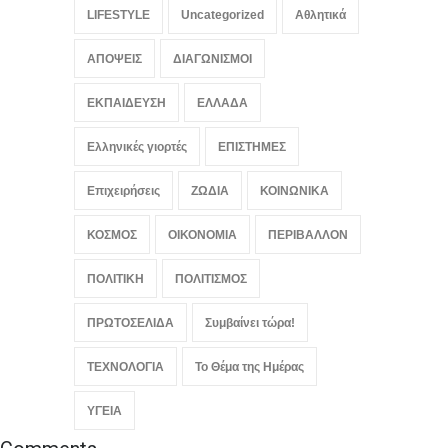
απειλεί τις ευρωπαϊκές
LIFESTYLE
Uncategorized
Αθλητικά
τράπεζες
ΟΙΚΟΝΟΜΙΑ
,
Συμβαίνει τώρα!
ΑΠΟΨΕΙΣ
ΔΙΑΓΩΝΙΣΜΟΙ
August 8, 2026
ΕΚΠΑΙΔΕΥΣΗ
ΕΛΛΑΔΑ
Ελληνικές γιορτές
ΕΠΙΣΤΗΜΕΣ
Επιχειρήσεις
ΖΩΔΙΑ
ΚΟΙΝΩΝΙΚΑ
ΚΟΣΜΟΣ
ΟΙΚΟΝΟΜΙΑ
ΠΕΡΙΒΑΛΛΟΝ
ΠΟΛΙΤΙΚΗ
ΠΟΛΙΤΙΣΜΟΣ
ΠΡΩΤΟΣΕΛΙΔΑ
Συμβαίνει τώρα!
ΤΕΧΝΟΛΟΓΙΑ
Το Θέμα της Ημέρας
ΥΓΕΙΑ