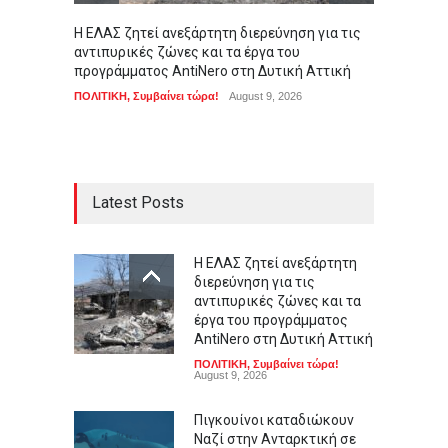
Η ΕΛΑΣ ζητεί ανεξάρτητη διερεύνηση για τις
Πιγκου
αντιπυρικές ζώνες και τα έργα του
Ανταρκ
προγράμματος AntiNero στη Δυτική Αττική
της απ
ΠΟΛΙΤΙΚΗ
,
Συμβαίνει τώρα!
August 9, 2026
LIFEST
Latest Posts
Η ΕΛΑΣ ζητεί ανεξάρτητη
διερεύνηση για τις
αντιπυρικές ζώνες και τα
έργα του προγράμματος
AntiNero στη Δυτική Αττική
ΠΟΛΙΤΙΚΗ
,
Συμβαίνει τώρα!
August 9, 2026
Πιγκουίνοι καταδιώκουν
Ναζί στην Ανταρκτική σε