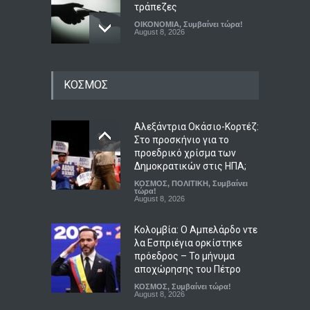
τράπεζες
ΟΙΚΟΝΟΜΙΑ
,
Συμβαίνει τώρα!
August 8, 2026
Η ΕΛΑΣ ζητεί ανεξάρτητη
διερεύνηση για τις
ΚΟΣΜΟΣ
αντιπυρικές ζώνες και τα
έργα του προγράμματος
AntiNero στη Δυτική Αττική
Αλεξάντρια Οκάσιο-Κορτέζ:
Στο προσκήνιο για το
ΠΟΛΙΤΙΚΗ
,
Συμβαίνει τώρα!
August 9, 2026
προεδρικό χρίσμα των
Δημοκρατικών στις ΗΠΑ;
Πιγκουίνοι καταδιώκουν
ΚΟΣΜΟΣ
,
ΠΟΛΙΤΙΚΗ
,
Συμβαίνει
Ναζί στην Ανταρκτική σε
τώρα!
August 8, 2026
μάχη κατά του ρατσισμού
και της αποικιοκρατίας
Κολομβία: Ο Αμπελάρδο ντε
LIFESTYLE
,
ΠΟΛΙΤΙΚΗ
λα Εσπριέγια ορκίστηκε
August 8, 2026
πρόεδρος – Το μήνυμα
αποχώρησης του Πέτρο
ΚΟΣΜΟΣ
,
Συμβαίνει τώρα!
August 8, 2026