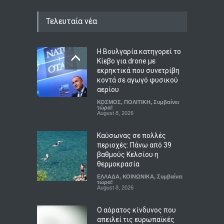
Τελευταία νέα
Η Βουλγαρία κατηγορεί το
Κίεβο για drone με
εκρηκτικά που συνετρίβη
κοντά σε αγωγό φυσικού
αερίου
ΚΟΣΜΟΣ
,
ΠΟΛΙΤΙΚΗ
,
Συμβαίνει
τώρα!
August 8, 2026
Καύσωνας σε πολλές
περιοχές: Πάνω από 39
βαθμούς Κελσίου η
θερμοκρασία
ΕΛΛΑΔΑ
,
ΚΟΙΝΩΝΙΚΑ
,
Συμβαίνει
τώρα!
August 8, 2026
Ο αόρατος κίνδυνος που
απειλεί τις ευρωπαϊκές