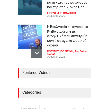
μάχη κατά του ρατσισμού
και της αποικιοκρατίας
LIFESTYLE
,
ΠΟΛΙΤΙΚΗ
August 8, 2026
Η Βουλγαρία κατηγορεί το
Κίεβο για drone με
εκρηκτικά που συνετρίβη
κοντά σε αγωγό φυσικού
αερίου
ΚΟΣΜΟΣ
,
ΠΟΛΙΤΙΚΗ
,
Συμβαίνει
τώρα!
August 8, 2026
Καύσωνας σε πολλές
Featured Videos
περιοχές: Πάνω από 39
βαθμούς Κελσίου η
θερμοκρασία
ΕΛΛΑΔΑ
,
ΚΟΙΝΩΝΙΚΑ
,
Συμβαίνει
τώρα!
Categories
August 8, 2026
Ο αόρατος κίνδυνος που
απειλεί τις ευρωπαϊκές