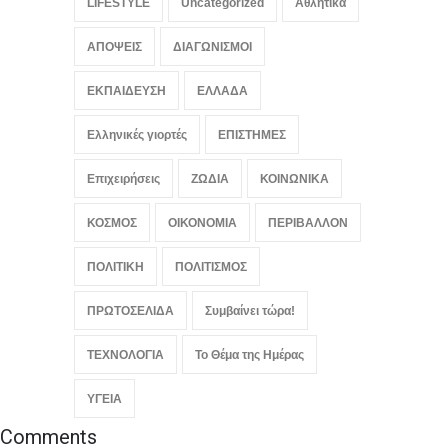
LIFESTYLE
Uncategorized
Αθλητικά
τράπεζες
ΟΙΚΟΝΟΜΙΑ
,
Συμβαίνει τώρα!
ΑΠΟΨΕΙΣ
ΔΙΑΓΩΝΙΣΜΟΙ
August 8, 2026
ΕΚΠΑΙΔΕΥΣΗ
ΕΛΛΑΔΑ
Ελληνικές γιορτές
ΕΠΙΣΤΗΜΕΣ
Επιχειρήσεις
ΖΩΔΙΑ
ΚΟΙΝΩΝΙΚΑ
ΚΟΣΜΟΣ
ΟΙΚΟΝΟΜΙΑ
ΠΕΡΙΒΑΛΛΟΝ
ΠΟΛΙΤΙΚΗ
ΠΟΛΙΤΙΣΜΟΣ
ΠΡΩΤΟΣΕΛΙΔΑ
Συμβαίνει τώρα!
ΤΕΧΝΟΛΟΓΙΑ
Το Θέμα της Ημέρας
ΥΓΕΙΑ
Comments