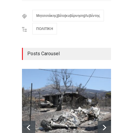
Mητσοτάκης|βέτο|κυβέρνηση|Λεβέντης
ΠΟΛΙΤΙΚΗ
Posts Carousel