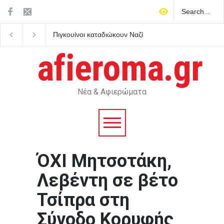
Πιγκουίνοι καταδιώκουν Ναζί
Η Βουλγαρία κατηγορε
στην Ανταρκτική σε μάχη
Κίεβο για drone με εκρ
κατά του ρατσισμού και της
που συνετρίβη κοντά 
afieroma.gr
αποικιοκρατίας
αγωγό φυσικού αερίου
Νέα & Αφιερώματα
ΌΧΙ Μητσοτάκη,
Λεβέντη σε βέτο
Τσίπρα στη
Σύνοδο Κορυφής