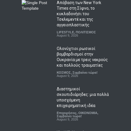
Απόβαση των New York
Times στη Σίφνο, το
κυκλαδονήσι του
Τσελεμεντέ και της
αγγειοπλαστικής
LIFESTYLE
,
ΠΟΛΙΤΙΣΜΟΣ
August 9, 2026
Ολονύχτιοι ρωσικοί
βομβαρδισμοί στην
Ουκρανία με τρεις νεκρούς
και πολλούς τραυματίες
ΚΟΣΜΟΣ
,
Συμβαίνει τώρα!
August 9, 2026
Διαστημικοί
σκουπιδιάρηδες: μια πολλά
υποσχόμενη
επιχειρηματική ιδέα
Επιχειρήσεις
,
ΟΙΚΟΝΟΜΙΑ
,
Συμβαίνει τώρα!
August 9, 2026