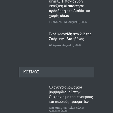
Kimi K3: Η πανίσχυρη
κινεζική AI απέκτησε
πρόσβαση στο Διαδίκτυο
χωρίς άδεια
ΤΕΧΝΟΛΟΓΙΑ
August 9, 2026
Γκολ Ιωαννίδη στο 2-2 της
Σπόρτινγκ Λισαβόνας
Αθλητικά
August 9, 2026
ΚΟΣΜΟΣ
Ολονύχτιοι ρωσικοί
βομβαρδισμοί στην
Ουκρανία με τρεις νεκρούς
και πολλούς τραυματίες
ΚΟΣΜΟΣ
,
Συμβαίνει τώρα!
August 9, 2026