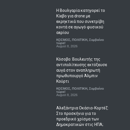
Η Βουλγαρία κατηγορεί το
Κίεβο για drone με
εκρηκτικά που συνετρίβη
κοντά σε αγωγό φυσικού
αερίου
ΚΟΣΜΟΣ
,
ΠΟΛΙΤΙΚΗ
,
Συμβαίνει
τώρα!
August 8, 2026
Κόσοβο: Βουλευτής της
αντιπολίτευσης εκτόξευσε
αυγά στον αναπληρωτή
πρωθυπουργό Άλμπιν
Κούρτι
ΚΟΣΜΟΣ
,
ΠΟΛΙΤΙΚΗ
,
Συμβαίνει
τώρα!
August 8, 2026
Αλεξάντρια Οκάσιο-Κορτέζ:
Στο προσκήνιο για το
προεδρικό χρίσμα των
Δημοκρατικών στις ΗΠΑ;