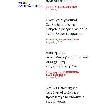
αγγειοπλαστικής
LIFESTYLE
,
ΠΟΛΙΤΙΣΜΟΣ
August 9, 2026
Ολονύχτιοι ρωσικοί
βομβαρδισμοί στην
Ουκρανία με τρεις νεκρούς
και πολλούς τραυματίες
ΚΟΣΜΟΣ
,
Συμβαίνει τώρα!
August 9, 2026
Διαστημικοί
σκουπιδιάρηδες: μια πολλά
υποσχόμενη
επιχειρηματική ιδέα
Επιχειρήσεις
,
ΟΙΚΟΝΟΜΙΑ
,
Συμβαίνει τώρα!
August 9, 2026
Kimi K3: Η πανίσχυρη
κινεζική AI απέκτησε
πρόσβαση στο Διαδίκτυο
χωρίς άδεια