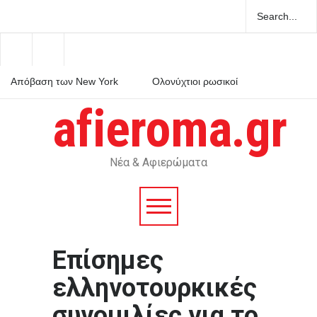
Απόβαση των New York
Ολονύχτιοι ρωσικοί
Times στη Σίφνο, το
βομβαρδισμοί στην
κυκλαδονήσι του Τσελεμεντέ
Ουκρανία με τρεις νεκρούς
afieroma.gr
και της αγγειοπλαστικής
και πολλούς τραυματίες
Διαστημικοί
σκουπιδιάρηδες: μια πολλά
υποσχόμενη επιχειρηματική
ιδέα
Νέα & Αφιερώματα
Επίσημες
ελληνοτουρκικές
συνομιλίες για το