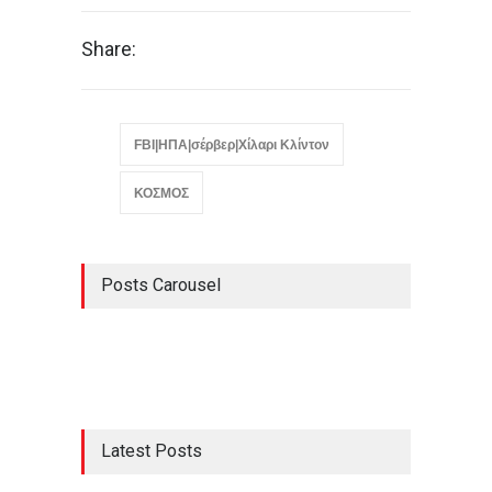
Share:
FBI|ΗΠΑ|σέρβερ|Χίλαρι Κλίντον
ΚΟΣΜΟΣ
Posts Carousel
Latest Posts