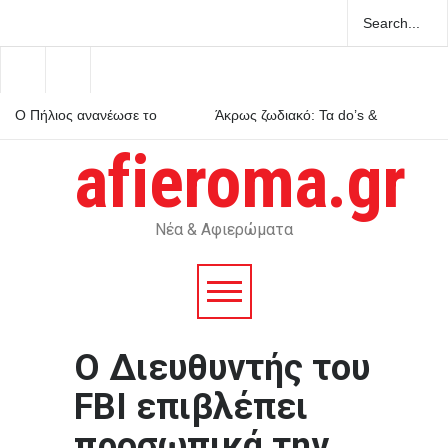
Ο Πήλιος ανανέωσε το
Άκρως ζωδιακό: Τα do’s &
συμβόλαιό του με την ΑΕΚ
don’ts της εβδομάδας 9–15
μέχρι το 2030
Αυγούστου 2026
afieroma.gr
Μέριλιν Μονρόε: 64 χρόνια
από τον θάνατό της – Τι είχε
πει για την Ελλάδα
Νέα & Αφιερώματα
Ο Διευθυντής του
FBI επιβλέπει
προσωπικά την