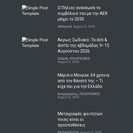
Ο Πήλιος ανανέωσε το
συμβόλαιό του με την ΑΕΚ
μέχρι το 2030
Αθλητικά
August 9, 2026
Άκρως ζωδιακό: Τα do’s &
don’ts της εβδομάδας 9–15
Αυγούστου 2026
ΖΩΔΙΑ
,
ΠΟΛΙΤΙΣΜΟΣ
August 9, 2026
Μέριλιν Μονρόε: 64 χρόνια
από τον θάνατό της – Τι
είχε πει για την Ελλάδα
Επιχειρήσεις
,
ΠΟΛΙΤΙΣΜΟΣ
August 9, 2026
Μεταγραφές φοιτητών:
ποιες είναι οι
προϋποθέσεις
ΕΚΠΑΙΔΕΥΣΗ
August 9, 2026