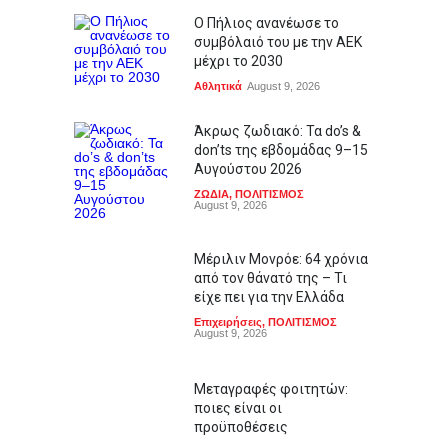
Ο Πήλιος ανανέωσε το
συμβόλαιό του με την ΑΕΚ
μέχρι το 2030
Αθλητικά
August 9, 2026
Άκρως ζωδιακό: Τα do’s &
don’ts της εβδομάδας 9–15
Αυγούστου 2026
ΖΩΔΙΑ
,
ΠΟΛΙΤΙΣΜΟΣ
August 9, 2026
Μέριλιν Μονρόε: 64 χρόνια
από τον θάνατό της – Τι
είχε πει για την Ελλάδα
Επιχειρήσεις
,
ΠΟΛΙΤΙΣΜΟΣ
August 9, 2026
Μεταγραφές φοιτητών:
ποιες είναι οι
προϋποθέσεις