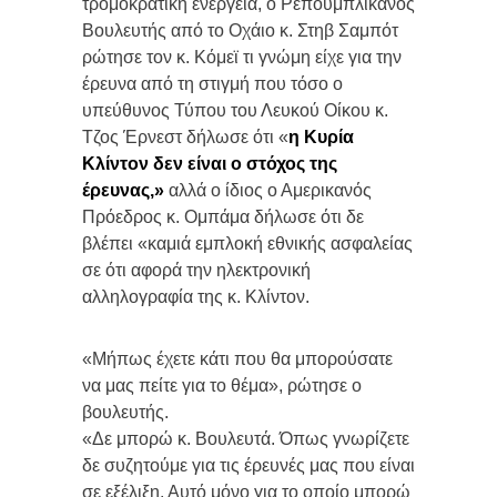
τρομοκρατική ενέργεια, ο Ρεπουμπλικάνος
Βουλευτής από το Οχάιο κ. Στηβ Σαμπότ
ρώτησε τον κ. Κόμεϊ τι γνώμη είχε για την
έρευνα από τη στιγμή που τόσο ο
υπεύθυνος Τύπου του Λευκού Οίκου κ.
Τζος Έρνεστ δήλωσε ότι «
η Κυρία
Κλίντον δεν είναι ο στόχος της
έρευνας,»
αλλά ο ίδιος ο Αμερικανός
Πρόεδρος κ. Ομπάμα δήλωσε ότι δε
βλέπει «καμιά εμπλοκή εθνικής ασφαλείας
σε ότι αφορά την ηλεκτρονική
αλληλογραφία της κ. Κλίντον.
«Μήπως έχετε κάτι που θα μπορούσατε
να μας πείτε για το θέμα», ρώτησε ο
βουλευτής.
«Δε μπορώ κ. Βουλευτά. Όπως γνωρίζετε
δε συζητούμε για τις έρευνές μας που είναι
σε εξέλιξη. Αυτό μόνο για το οποίο μπορώ