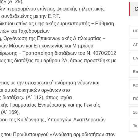
ς» (Α΄ 29),
C
ών περιεχομένου επίγειας ψηφιακής τηλεοπτικής
συνδεδεμένης με την Ε.Ρ.Τ.
 δικτύου επίγειας ψηφιακής ευρυεκπομπής − Ρύθμιση
νιών και Ταχυδρομείων
LI
ική, Οργάνωση της Επικοινωνιακής Διπλωματίας −
ΑΠ
κών Μέσων και Επικοινωνίας και Μητρώου
έρωσης − Τροποποίηση διατάξεων του Ν. 4070/2012
Ε
ιδίως τις διατάξεις του άρθρου 2Α, όπως προστέθηκε με
Επ
νειας με την υποχρεωτική ανάρτηση νόμων και
Κ
αι αυτοδιοικητικών οργάνων στο
διατάξεις» (Α΄ 112), όπως ισχύει,
ΠΟ
νικής Γραμματείας Ενημέρωσης και της Γενικής
(Α΄ 169),
Συ
οέδρου της Κυβέρνησης, Υπουργών, Αναπληρωτών
Το
σης του Πρωθυπουργού «Ανάθεση αρμοδιοτήτων στον