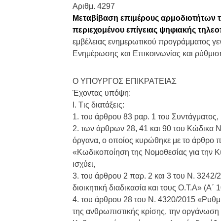
Αριθμ. 4297
Μεταβίβαση επιμέρους αρμοδιοτήτων τ
περιεχομένου επίγειας ψηφιακής τηλεο
εμβέλειας ενημερωτικού προγράμματος γεν
Ενημέρωσης και Επικοινωνίας και ρύθμιση
Ο ΥΠΟΥΡΓΟΣ ΕΠΙΚΡΑΤΕΙΑΣ
Έχοντας υπόψη:
Ι. Tις διατάξεις:
1. του άρθρου 83 pαρ. 1 του Συντάγματος,
2. των άρθρων 28, 41 και 90 του Κώδικα 
όργανα, ο οποίος κυρώθηκε με το άρθρο π
«Κωδικοποίηση της Νομοθεσίας για την Κ
ισχύει,
3. του άρθρου 2 παρ. 2 και 3 του Ν. 3242
διοικητική διαδικασία και τους Ο.Τ.Α» (Α΄ 
4. του άρθρου 28 του Ν. 4320/2015 «Ρυθμ
της ανθρωπιστικής κρίσης, την οργάνωση