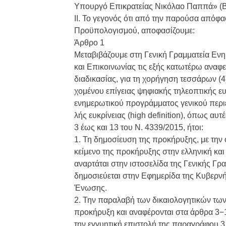
Υπουργό Επικρατείας Νικόλαο Παππά» (Β
II. Το γεγονός ότι από την παρούσα απόφ
Προϋπολογισμού, αποφασίζουμε:
Άρθρο 1
Μεταβιβάζουμε στη Γενική Γραμματεία Ε
και Επικοινωνίας τις εξής κατωτέρω αναφ
διαδικασίας, για τη χορήγηση τεσσάρων (
χομένου επίγειας ψηφιακής τηλεοπτικής ε
ενημερωτικού προγράμματος γενικού περι
λής ευκρίνειας (high definition), όπως αυ
3 έως και 13 του Ν. 4339/2015, ήτοι:
1. Τη δημοσίευση της προκήρυξης, με την 
κείμενο της προκήρυξης στην ελληνική κα
αναρτάται στην ιστοσελίδα της Γενικής Γ
δημοσιεύεται στην Εφημερίδα της Κυβερν
Ένωσης.
2. Την παραλαβή των δικαιολογητικών των
προκήρυξη και αναφέρονται στα άρθρα 3−1
την εγγυητική επιστολή της παραγράφου 3