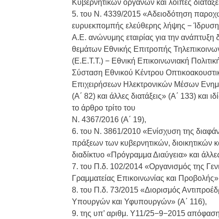
Κυβερνητικών οργάνων και λοιπές διατάξει
5. του Ν. 4339/2015 «Αδειοδότηση παροχ
ευρυεκπομπής ελεύθερης λήψης − Ίδρυση 
Α.Ε. ανώνυμης εταιρίας για την ανάπτυξη
θεμάτων Εθνικής Επιτροπής Τηλεπικοινω
(Ε.Ε.Τ.Τ.) − Εθνική Επικοινωνιακή Πολιτ
Σύσταση Εθνικού Κέντρου Οπτικοακουστι
Επιχειρήσεων Ηλεκτρονικών Μέσων Ενημ
(Α΄ 82) και άλλες διατάξεις» (Α΄ 133) και 
το άρθρο τρίτο του
Ν. 4367/2016 (Α΄ 19),
6. του Ν. 3861/2010 «Ενίσχυση της διαφά
πράξεων των κυβερνητικών, διοικητικών κ
διαδίκτυο «Πρόγραμμα Διαύγεια» και άλλες 
7. του Π.δ. 102/2014 «Οργανισμός της Γε
Γραμματείας Επικοινωνίας και Προβολής» 
8. του Π.δ. 73/2015 «Διορισμός Αντιπρ
Υπουργών και Υφυπουργών» (Α΄ 116),
9. της υπ’ αριθμ. Υ11/25−9−2015 απόφα