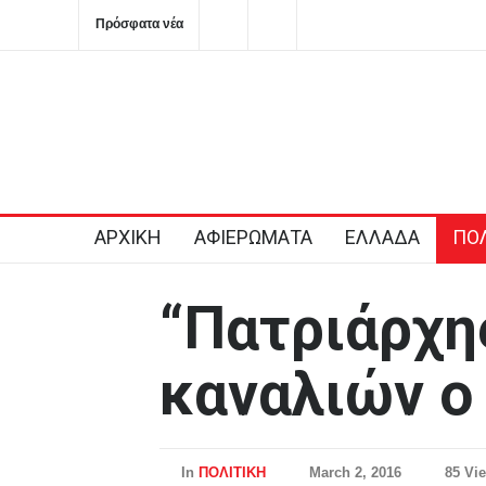
Πρόσφατα νέα
Ημερήσιες προβλέψεις για τα ζώδια
ΠΑΣΟΚ: Καταγγέλλε
Κύπρου και ζητά π
σαφείς δεσμεύσεις
2026-08-06T08:28:11+0300
ΑΡΧΙΚΗ
ΑΦΙΕΡΩΜΑΤΑ
ΕΛΛΑΔΑ
ΠΟΛ
“Πατριάρχη
καναλιών ο
In
ΠΟΛΙΤΙΚΗ
March 2, 2016
85 Vi