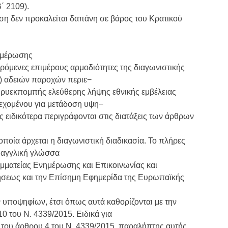
΄ 2109).
αση δεν προκαλείται δαπάνη σε βάρος του Κρατικού
νημέρωσης
ερόμενες επιμέρους αρμοδιότητες της διαγωνιστικής
4) αδειών παροχών περιε−
υρυεκπομπής ελεύθερης λήψης εθνικής εμβέλειας
εχομένου για μετάδοση υψη−
τές ειδικότερα περιγράφονται στις διατάξεις των άρθρων
οποία άρχεται η διαγωνιστική διαδικασία. Το πλήρες
ι αγγλική γλώσσα
ραμματείας Ενημέρωσης και Επικοινωνίας και
ήσεως και την Επίσημη Εφημερίδα της Ευρωπαϊκής
 υποψηφίων, έτσι όπως αυτά καθορίζονται με την
0 του Ν. 4339/2015. Ειδικά για
 του άρθρου 4 του Ν. 4339/2015, παραλήπτης αυτής