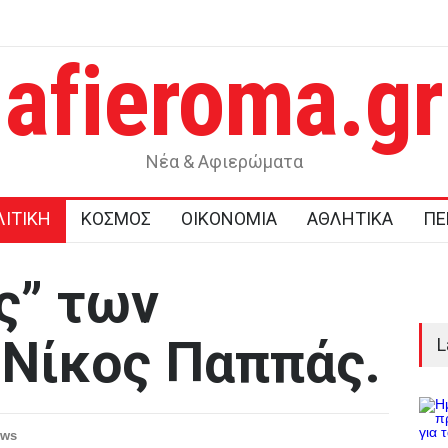
afieroma.gr
ι καθυστερήσεις στο καλώδιο Ελλάδας-
Τραγωδία στην Κρήτη: 
ολιτική βούληση απέναντι στην Άγκυρα και
προσπαθώντας να σώσε
 από την κυβέρνηση
παιδιά
Νέα & Αφιερώματα
ΙΤΙΚΗ
ΚΟΣΜΟΣ
ΟΙΚΟΝΟΜΙΑ
ΑΘΛΗΤΙΚΑ
ΠΕ
ς” των
 Νίκος Παππάς.
L
ews