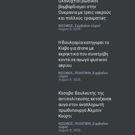
και πολλούς τραυματίες
ΚΟΣΜΟΣ
,
Συμβαίνει τώρα!
August 9, 2026
Η Βουλγαρία κατηγορεί το
Κίεβο για drone με
εκρηκτικά που συνετρίβη
κοντά σε αγωγό φυσικού
αερίου
ΚΟΣΜΟΣ
,
ΠΟΛΙΤΙΚΗ
,
Συμβαίνει
τώρα!
August 8, 2026
Κόσοβο: Βουλευτής της
αντιπολίτευσης εκτόξευσε
αυγά στον αναπληρωτή
πρωθυπουργό Άλμπιν
Κούρτι
ΚΟΣΜΟΣ
,
ΠΟΛΙΤΙΚΗ
,
Συμβαίνει
τώρα!
August 8, 2026
Αλεξάντρια Οκάσιο-Κορτέζ:
Στο προσκήνιο για το