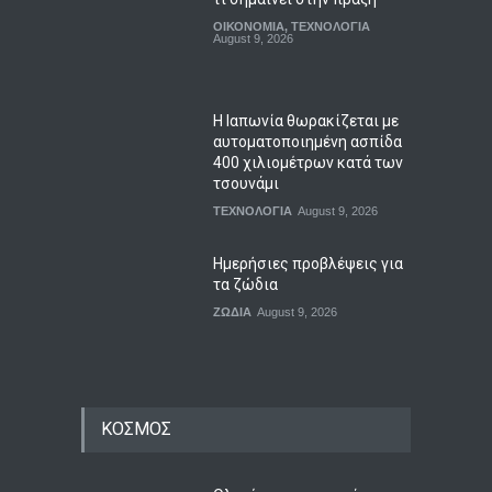
August 9, 2026
Η Ιαπωνία θωρακίζεται με
αυτοματοποιημένη ασπίδα
400 χιλιομέτρων κατά των
τσουνάμι
ΤΕΧΝΟΛΟΓΙΑ
August 9, 2026
Ημερήσιες προβλέψεις για
τα ζώδια
ΖΩΔΙΑ
August 9, 2026
ΚΟΣΜΟΣ
Ολονύχτιοι ρωσικοί
βομβαρδισμοί στην
Ουκρανία με τρεις νεκρούς