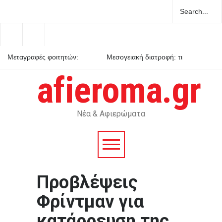
Μεταγραφές φοιτητών:
Μεσογειακή διατροφή: τι
ποιες είναι οι προϋποθέσεις
δείχνουν τα επιστημονικά
δεδομένα
afieroma.gr
Ενεργειακή κλάση κτιρίου: τι
σημαίνει στην πράξη
Νέα & Αφιερώματα
Προβλέψεις
Φρίντμαν για
κατάρρευση της