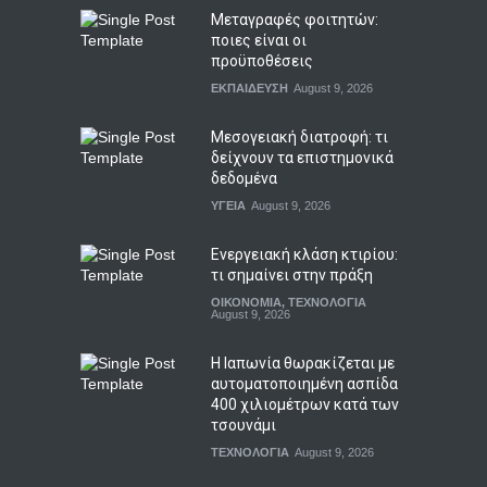
Μεταγραφές φοιτητών:
ποιες είναι οι
προϋποθέσεις
ΕΚΠΑΙΔΕΥΣΗ
August 9, 2026
Μεσογειακή διατροφή: τι
δείχνουν τα επιστημονικά
δεδομένα
ΥΓΕΙΑ
August 9, 2026
Ενεργειακή κλάση κτιρίου:
τι σημαίνει στην πράξη
ΟΙΚΟΝΟΜΙΑ
,
ΤΕΧΝΟΛΟΓΙΑ
August 9, 2026
Η Ιαπωνία θωρακίζεται με
αυτοματοποιημένη ασπίδα
400 χιλιομέτρων κατά των
τσουνάμι
ΤΕΧΝΟΛΟΓΙΑ
August 9, 2026