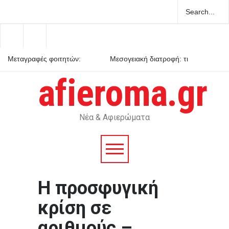
Μεταγραφές φοιτητών:
Μεσογειακή διατροφή: τι
ποιες είναι οι προϋποθέσεις
δείχνουν τα επιστημονικά
δεδομένα
afieroma.gr
Ενεργειακή κλάση κτιρίου: τι
σημαίνει στην πράξη
Νέα & Αφιερώματα
Η προσφυγική
κρίση σε
αριθμούς –