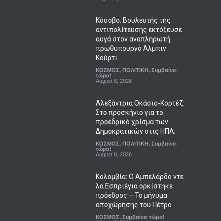
Κόσοβο: Βουλευτής της
αντιπολίτευσης εκτόξευσε
αυγά στον αναπληρωτή
πρωθυπουργό Άλμπιν
Κούρτι
ΚΟΣΜΟΣ
,
ΠΟΛΙΤΙΚΗ
,
Συμβαίνει
τώρα!
August 8, 2026
Αλεξάντρια Οκάσιο-Κορτέζ:
Στο προσκήνιο για το
προεδρικό χρίσμα των
Δημοκρατικών στις ΗΠΑ;
ΚΟΣΜΟΣ
,
ΠΟΛΙΤΙΚΗ
,
Συμβαίνει
τώρα!
August 8, 2026
Κολομβία: Ο Αμπελάρδο ντε
λα Εσπριέγια ορκίστηκε
πρόεδρος – Το μήνυμα
αποχώρησης του Πέτρο
ΚΟΣΜΟΣ
,
Συμβαίνει τώρα!