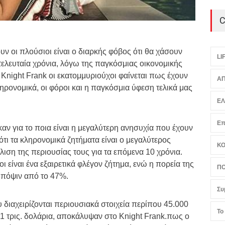
C
υν οι πλούσιοι είναι ο διαρκής φόβος ότι θα χάσουν
LI
τελευταία χρόνια, λόγω της παγκόσμιας οικονομικής
 Knight Frank οι εκατομμυριούχοι φαίνεται πως έχουν
ΑΠ
ηρονομικά, οι φόροι και η παγκόσμια ύφεση τελικά μας
Ε
Επ
 για το ποια είναι η μεγαλύτερη ανησυχία που έχουν
ότι τα κληρονομικά ζητήματα είναι ο μεγαλύτερος
Κ
λιση της περιουσίας τους για τα επόμενα 10 χρόνια.
είναι ένα εξαιρετικά φλέγον ζήτημα, ενώ η πορεία της
ΠΟ
υπόψιν από το 47%.
Συ
υ διαχειρίζονται περιουσιακά στοιχεία περίπου 45.000
Το
 1 τρις. δολάρια, αποκάλυψαν στο Knight Frank.πως ο