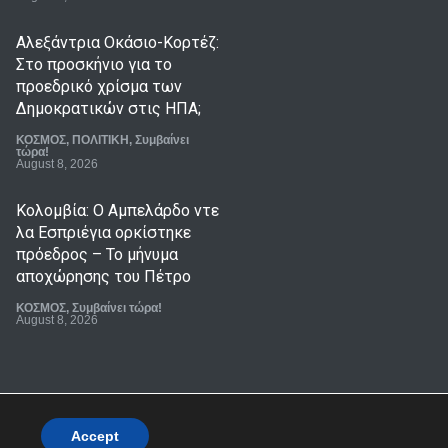
Αλεξάντρια Οκάσιο-Κορτέζ:
Στο προσκήνιο για το
προεδρικό χρίσμα των
Δημοκρατικών στις ΗΠΑ;
ΚΟΣΜΟΣ
,
ΠΟΛΙΤΙΚΗ
,
Συμβαίνει
τώρα!
August 8, 2026
Κολομβία: Ο Αμπελάρδο ντε
λα Εσπριέγια ορκίστηκε
πρόεδρος – Το μήνυμα
αποχώρησης του Πέτρο
ΚΟΣΜΟΣ
,
Συμβαίνει τώρα!
August 8, 2026
Ολονύχτιοι ρωσικοί
βομβαρδισμοί στην
Ουκρανία με τρεις νεκρούς
και πολλούς τραυματίες
Accept