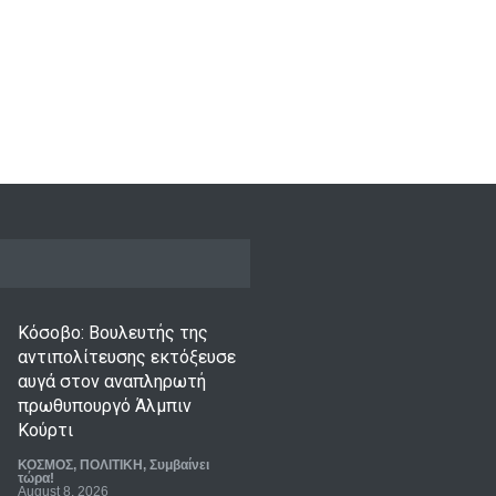
αγγειοπλαστικής
LIFESTYLE
,
ΠΟΛΙΤΙΣΜΟΣ
August 9, 2026
Κόσοβο: Βουλευτής της
αντιπολίτευσης εκτόξευσε
αυγά στον αναπληρωτή
πρωθυπουργό Άλμπιν
Κούρτι
ΚΟΣΜΟΣ
,
ΠΟΛΙΤΙΚΗ
,
Συμβαίνει
τώρα!
August 8, 2026