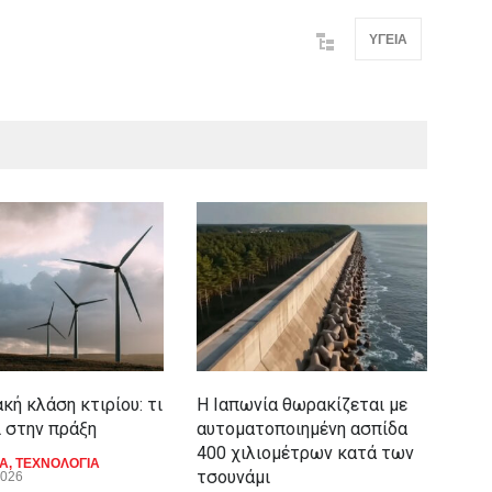
ΥΓΕΙΑ
κή κλάση κτιρίου: τι
Η Ιαπωνία θωρακίζεται με
Ημε
ι στην πράξη
αυτοματοποιημένη ασπίδα
τα 
400 χιλιομέτρων κατά των
ΙΑ
,
ΤΕΧΝΟΛΟΓΙΑ
ΖΩΔ
τσουνάμι
2026