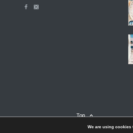
Top
We are using cookies 
© Copyright
Afieroma
Blog & News
2018