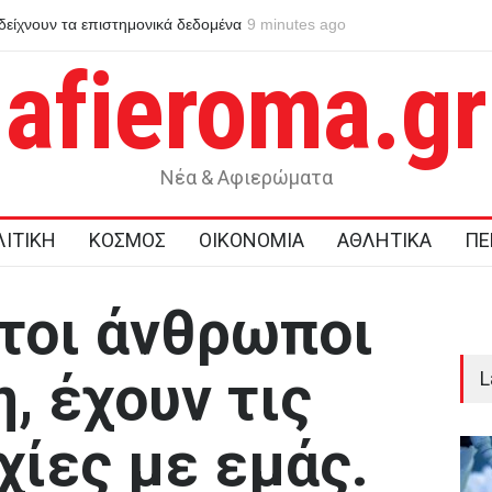
: τι σημαίνει στην πράξη
11 minutes ago
Η Ιαπωνία θωρακίζεται με αυτοματοποιημέ
χιλιομέτρων κατά των τσουνάμι
afieroma.gr
Νέα & Αφιερώματα
ΙΤΙΚΗ
ΚΟΣΜΟΣ
ΟΙΚΟΝΟΜΙΑ
ΑΘΛΗΤΙΚΑ
ΠΕ
τοι άνθρωποι
, έχουν τις
L
χίες με εμάς.