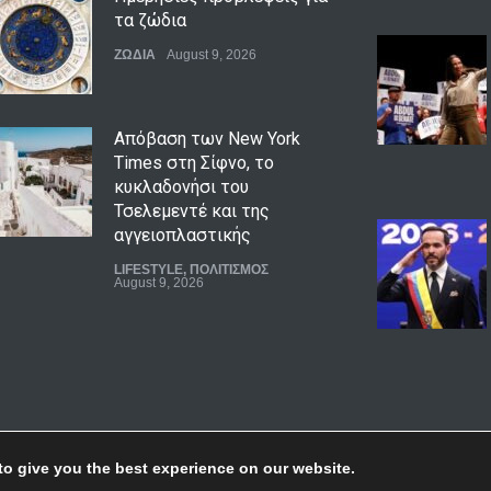
τα ζώδια
ΖΩΔΙΑ
August 9, 2026
Απόβαση των New York
Times στη Σίφνο, το
κυκλαδονήσι του
Τσελεμεντέ και της
αγγειοπλαστικής
LIFESTYLE
,
ΠΟΛΙΤΙΣΜΟΣ
August 9, 2026
Μεσογειακή διατροφή: τι
δείχνουν τα επιστημονικά
δεδομένα
ΥΓΕΙΑ
August 9, 2026
to give you the best experience on our website.
Ενεργειακή κλάση κτιρίου: τι