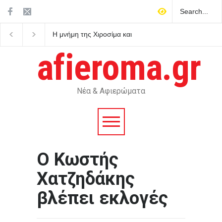
Η μνήμη της Χιροσίμα και
Ποιοι γιορτάζουν σήμε
του Ναγκασάκι δεν αφήνει
Αυγούστου – Το εορτο
περιθώρια για πυρηνικές
afieroma.gr
αυταπάτες
Νέα & Αφιερώματα
Ο Κωστής
Χατζηδάκης
βλέπει εκλογές