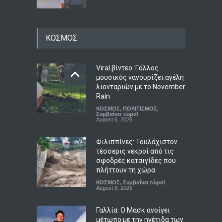
Η μνήμη της Χιροσίμα και
ΚΟΣΜΟΣ
του Ναγκασάκι δεν αφήνει
περιθώρια για πυρηνικές
αυταπάτες
Viral βίντεο: Γάλλος
ΠΟΛΙΤΙΚΗ
,
Συμβαίνει τώρα!
August 7, 2026
μουσικός νανουρίζει αγέλη
λιονταριών με το November
Ποιοι γιορτάζουν σήμερα, 7
Rain
Αυγούστου – Το
ΚΟΣΜΟΣ
,
ΠΟΛΙΤΙΣΜΟΣ
,
εορτολόγιο
Συμβαίνει τώρα!
August 6, 2026
ΑΠΟΨΕΙΣ
,
ΖΩΔΙΑ
August 7, 2026
Φιλιππίνες: Τουλάχιστον
τέσσερις νεκροί από τις
σφοδρές καταιγίδες που
πλήττουν τη χώρα
ΚΟΣΜΟΣ
,
Συμβαίνει τώρα!
August 6, 2026
Γαλλία: Ο Μασκ ανοίγει
μέτωπο με την ηγέτιδα των