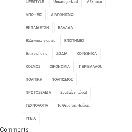
πατέρας του Τραμπ, ο
LIFESTYLE
Uncategorized
Αθλητικά
δικηγόρος του διαβόλου
LIFESTYLE
,
ΠΟΛΙΤΙΚΗ
ΑΠΟΨΕΙΣ
ΔΙΑΓΩΝΙΣΜΟΙ
August 7, 2026
ΕΚΠΑΙΔΕΥΣΗ
ΕΛΛΑΔΑ
Ελληνικές γιορτές
ΕΠΙΣΤΗΜΕΣ
Επιχειρήσεις
ΖΩΔΙΑ
ΚΟΙΝΩΝΙΚΑ
ΚΟΣΜΟΣ
ΟΙΚΟΝΟΜΙΑ
ΠΕΡΙΒΑΛΛΟΝ
ΠΟΛΙΤΙΚΗ
ΠΟΛΙΤΙΣΜΟΣ
ΠΡΩΤΟΣΕΛΙΔΑ
Συμβαίνει τώρα!
ΤΕΧΝΟΛΟΓΙΑ
Το Θέμα της Ημέρας
ΥΓΕΙΑ
Comments