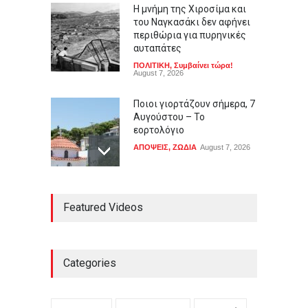
Η μνήμη της Χιροσίμα και
του Ναγκασάκι δεν αφήνει
περιθώρια για πυρηνικές
αυταπάτες
ΠΟΛΙΤΙΚΗ
,
Συμβαίνει τώρα!
August 7, 2026
Ποιοι γιορτάζουν σήμερα, 7
Αυγούστου – Το
εορτολόγιο
ΑΠΟΨΕΙΣ
,
ΖΩΔΙΑ
August 7, 2026
Ρόμπερτ Πάτινσον κυνηγά
Featured Videos
παιδόφιλο στο νέο τρέιλερ
του Primetime
LIFESTYLE
,
ΠΟΛΙΤΙΣΜΟΣ
August 7, 2026
Categories
Ρόι Κον: Αμερικανικό
κάθαρμα και σκοτεινός