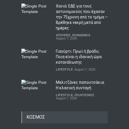
Χανιά: ΕΔΕ για τους
αστυνομικούς που έχασαν
την 75χρονη από το τμήμα –
Βρέθηκε νεκρή μετά από
ημέρες
ΑΠΟΨΕΙΣ
,
ΚΟΙΝΩΝΙΚΑ
August 7, 2026
Γιαούρτι: Πρωί ή βράδυ;
Ποια είναι η ιδανική ώρα
κατανάλωσης
LIFESTYLE
August 7, 2026
Μελιτζάνες παπουτσάκια:
Η κλασική συνταγή
LIFESTYLE
,
ΠΟΛΙΤΙΣΜΟΣ
August 7, 2026
ΚΟΣΜΟΣ