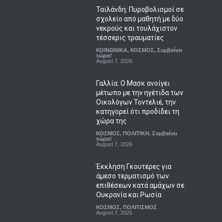
Ταϊλάνδη: Πυροβολισμοί σε
σχολείο από μαθητή με δύο
νεκρούς και τουλάχιστον
τέσσερις τραυματίες
ΚΟΙΝΩΝΙΚΑ
,
ΚΟΣΜΟΣ
,
Συμβαίνει
τώρα!
August 7, 2026
Γαλλία: Ο Μασκ ανοίγει
μέτωπο με την ηγέτιδα των
Οικολόγων Τοντελιέ, την
κατηγορεί ότι προδίδει τη
χώρα της
ΚΟΣΜΟΣ
,
ΠΟΛΙΤΙΚΗ
,
Συμβαίνει
τώρα!
August 7, 2026
Έκκληση Γκουτέρες για
άμεσο τερματισμό των
επιθέσεων κατά αμάχων σε
Ουκρανία και Ρωσία
ΚΟΣΜΟΣ
,
ΠΟΛΙΤΙΣΜΟΣ
August 7, 2026