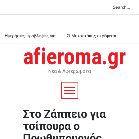
Ημερήσιες προβλέψεις για
Ο Μητσοτάκης στρέφεται
τα ζώδια
κατά του εαυτού του και
κηρύσσει πόλεμο στο
afieroma.gr
ρουσφέτι
Χανιά: ΕΔΕ για τους
αστυνομικούς που έχασαν
την 75χρονη από το τμήμα
– Βρέθηκε νεκρή μετά από
ημέρες
Νέα & Αφιερώματα
Στο Ζάππειο για
τσίπουρα ο
Πρωθυπουργός,