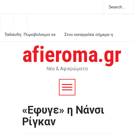
Ταϊλάνδη: Πυροβολισμοί σε
Στον εισαγγελέα σήμερα η
σχολείο από μαθητή με δύο
46χρονη που κατηγορείται
νεκρούς και τουλάχιστον
για τη φονική επίθεση στη
afieroma.gr
τέσσερις τραυματίες
Marfin
Τρία + ένα μυστικά για να
αυξήσετε τη σύνταξή σας
Νέα & Αφιερώματα
«Εφυγε» η Νάνσι
Ρίγκαν