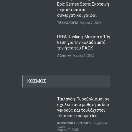
Epic Games Store: Σκοτεινή
περιπέτεια και
συνεργατικοί γρίφοι
ΤΕΧΝΟΛΟΓΙΑ
August 7, 2026
UEFA Ranking: Μακριά η 10η
θέση για την Ελλάδα μετά
την ήττα του ΠΑΟΚ
Αθλητικά
August 7, 2026
ΚΟΣΜΟΣ
Ταϊλάνδη: Πυροβολισμοί σε
σχολείο από μαθητή με δύο
νεκρούς και τουλάχιστον
τέσσερις τραυματίες
ΚΟΙΝΩΝΙΚΑ
,
ΚΟΣΜΟΣ
,
Συμβαίνει
τώρα!
August 7, 2026