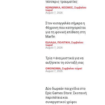
τέσσερις τραυματίες
ΚΟΙΝΩΝΙΚΑ
,
ΚΟΣΜΟΣ
,
Συμβαίνει
τώρα!
August 7, 2026
Στον εισαγγελέα σήμερα η
46χρονη που κατηγορείται
για τη φονική επίθεση στη
Marfin
ΕΛΛΑΔΑ
,
ΠΟΛΙΤΙΚΗ
,
Συμβαίνει
τώρα!
August 7, 2026
Τρία + ένα μυστικά για να
αυξήσετε τη σύνταξή σας
ΟΙΚΟΝΟΜΙΑ
,
Συμβαίνει τώρα!
August 7, 2026
Δύο δωρεάν παιχνίδια στο
Epic Games Store: Σκοτεινή
περιπέτεια και
συνεργατικοί γρίφοι