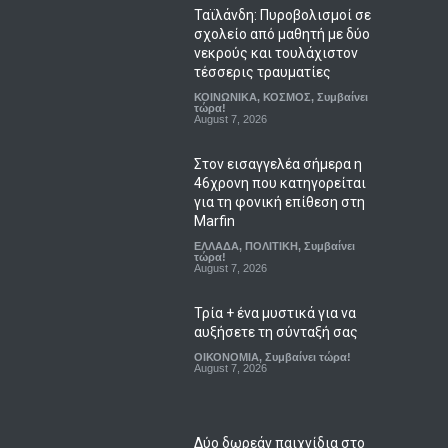
Ταϊλάνδη: Πυροβολισμοί σε
σχολείο από μαθητή με δύο
νεκρούς και τουλάχιστον
τέσσερις τραυματίες
ΚΟΙΝΩΝΙΚΑ
,
ΚΟΣΜΟΣ
,
Συμβαίνει
τώρα!
August 7, 2026
Στον εισαγγελέα σήμερα η
46χρονη που κατηγορείται
για τη φονική επίθεση στη
Marfin
ΕΛΛΑΔΑ
,
ΠΟΛΙΤΙΚΗ
,
Συμβαίνει
τώρα!
August 7, 2026
Τρία + ένα μυστικά για να
αυξήσετε τη σύνταξή σας
ΟΙΚΟΝΟΜΙΑ
,
Συμβαίνει τώρα!
August 7, 2026
Δύο δωρεάν παιχνίδια στο