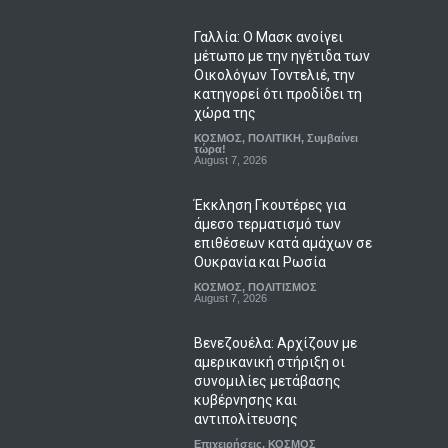
Γαλλία: Ο Μασκ ανοίγει
μέτωπο με την ηγέτιδα των
Οικολόγων Τοντελιέ, την
κατηγορεί ότι προδίδει τη
χώρα της
ΚΟΣΜΟΣ
,
ΠΟΛΙΤΙΚΗ
,
Συμβαίνει
τώρα!
August 7, 2026
Έκκληση Γκουτέρες για
άμεσο τερματισμό των
επιθέσεων κατά αμάχων σε
Ουκρανία και Ρωσία
ΚΟΣΜΟΣ
,
ΠΟΛΙΤΙΣΜΟΣ
August 7, 2026
Βενεζουέλα: Αρχίζουν με
αμερικανική στήριξη οι
συνομιλίες μετάβασης
κυβέρνησης και
αντιπολίτευσης
Επιχειρήσεις
,
ΚΟΣΜΟΣ