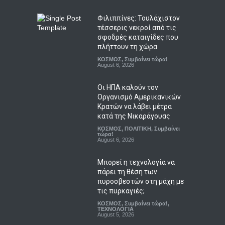
Φιλιππίνες: Τουλάχιστον
τέσσερις νεκροί από τις
σφοδρές καταιγίδες που
πλήττουν τη χώρα
ΚΟΣΜΟΣ
,
Συμβαίνει τώρα!
August 6, 2026
Οι ΗΠΑ καλούν τον
Οργανισμό Αμερικανικών
Κρατών να λάβει μέτρα
κατά της Νικαράγουας
ΚΟΣΜΟΣ
,
ΠΟΛΙΤΙΚΗ
,
Συμβαίνει
τώρα!
August 6, 2026
Μπορεί η τεχνολογία να
πάρει τη θέση των
πυροσβεστών στη μάχη με
τις πυρκαγιές;
ΚΟΣΜΟΣ
,
Συμβαίνει τώρα!
,
ΤΕΧΝΟΛΟΓΙΑ
August 5, 2026