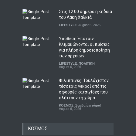
Στις 12.00 σήμερα η κηδεία
του Λάκη Χαλκιά
LIFESTYLE
August 6, 2026
Υπόθεση Έπσταϊν:
Κλιμακώνονται οι πιέσεις
για πλήρη δημοσιοποίηση
των αρχείων
LIFESTYLE
,
ΠΟΛΙΤΙΚΗ
August 6, 2026
Φιλιππίνες: Τουλάχιστον
τέσσερις νεκροί από τις
σφοδρές καταιγίδες που
πλήττουν τη χώρα
ΚΟΣΜΟΣ
,
Συμβαίνει τώρα!
August 6, 2026
ΚΟΣΜΟΣ