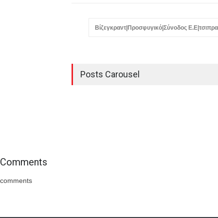
Βίζεγκραντ|Προσφυγικό|Σύνοδος Ε.Ε|τσιπρα
Posts Carousel
Comments
comments