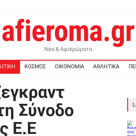
afieroma.gr
 ζωές
Σε συγκινησιακό κλίμα το ετήσιο μνημόσυνο για τη Λένα
Σαμαρά
ίνα
Νέα & Αφιερώματα
ΙΤΙΚΗ
ΚΟΣΜΟΣ
ΟΙΚΟΝΟΜΙΑ
ΑΘΛΗΤΙΚΑ
ΠΕ
ζεγκραντ
τη Σύνοδο
L
ς Ε.Ε