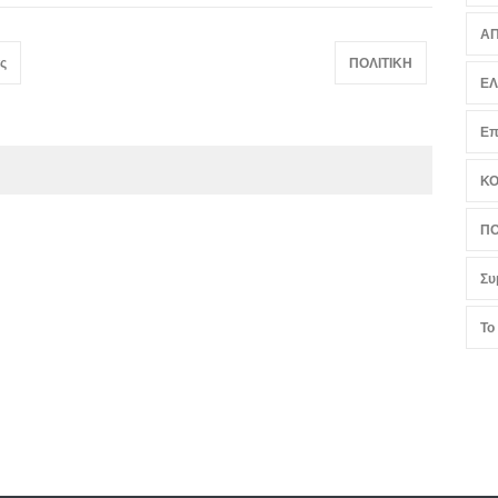
ΑΠ
ς
ΠΟΛΙΤΙΚΗ
Ε
Επ
Κ
ΠΟ
Συ
Το