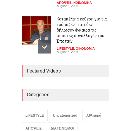
ΑΠΟΨΕΙΣ
,
ΚΟΙΝΩΝΙΚΑ
August 6, 2026
Καταπέλτης έκθεση για τις
τράπεζες: Γιατί δεν
δήλωσαν έγκαιρα τις
ύποπτες συναλλαγές του
Έπσταϊν
LIFESTYLE
,
ΟΙΚΟΝΟΜΙΑ
August 6, 2026
Ποιος σκότωσε τη Μέριλιν
Featured Videos
Μονρόε; Η τραγική αλήθεια
πίσω από τη μεγαλύτερη
συνωμοσία του Χόλιγουντ
LIFESTYLE
,
ΠΟΛΙΤΙΣΜΟΣ
August 6, 2026
Categories
Οι ΗΠΑ καλούν τον
LIFESTYLE
Uncategorized
Αθλητικά
Οργανισμό Αμερικανικών
Κρατών να λάβει μέτρα
κατά της Νικαράγουας
ΑΠΟΨΕΙΣ
ΔΙΑΓΩΝΙΣΜΟΙ