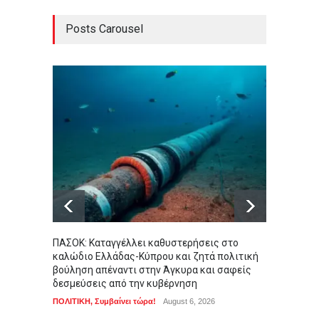
Posts Carousel
ΠΑΣΟΚ: Καταγγέλλει καθυστερήσεις στο
Τραγωδ
καλώδιο Ελλάδας-Κύπρου και ζητά πολιτική
πνίγη
βούληση απέναντι στην Άγκυρα και σαφείς
τη φίλ
δεσμεύσεις από την κυβέρνηση
ΑΠΟΨΕΙ
ΠΟΛΙΤΙΚΗ
,
Συμβαίνει τώρα!
August 6, 2026