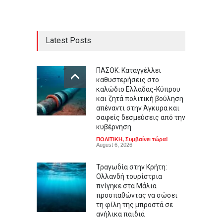
Latest Posts
ΠΑΣΟΚ: Καταγγέλλει
καθυστερήσεις στο
καλώδιο Ελλάδας-Κύπρου
και ζητά πολιτική βούληση
απέναντι στην Άγκυρα και
σαφείς δεσμεύσεις από την
κυβέρνηση
ΠΟΛΙΤΙΚΗ
,
Συμβαίνει τώρα!
August 6, 2026
Τραγωδία στην Κρήτη:
Ολλανδή τουρίστρια
πνίγηκε στα Μάλια
προσπαθώντας να σώσει
τη φίλη της μπροστά σε
ανήλικα παιδιά