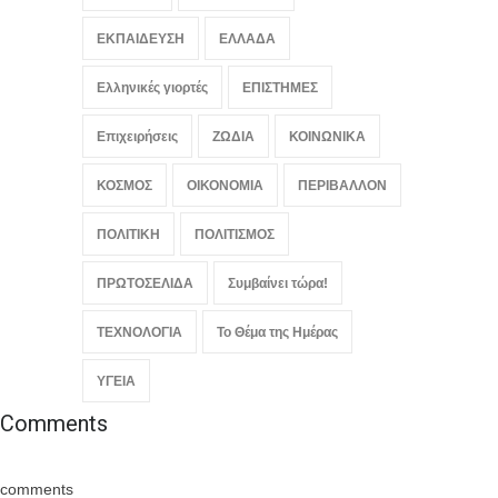
ΚΟΣΜΟΣ
,
ΠΟΛΙΤΙΚΗ
,
Συμβαίνει
τώρα!
ΕΚΠΑΙΔΕΥΣΗ
August 6, 2026
ΕΛΛΑΔΑ
Ελληνικές γιορτές
ΕΠΙΣΤΗΜΕΣ
Επιχειρήσεις
ΖΩΔΙΑ
ΚΟΙΝΩΝΙΚΑ
ΚΟΣΜΟΣ
ΟΙΚΟΝΟΜΙΑ
ΠΕΡΙΒΑΛΛΟΝ
ΠΟΛΙΤΙΚΗ
ΠΟΛΙΤΙΣΜΟΣ
ΠΡΩΤΟΣΕΛΙΔΑ
Συμβαίνει τώρα!
ΤΕΧΝΟΛΟΓΙΑ
Το Θέμα της Ημέρας
ΥΓΕΙΑ
Comments
comments