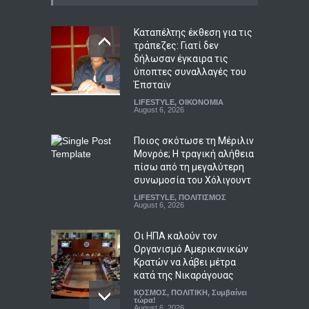
Καταπέλτης έκθεση για τις
τράπεζες: Γιατί δεν
δήλωσαν έγκαιρα τις
ύποπτες συναλλαγές του
Έπσταϊν
LIFESTYLE
,
ΟΙΚΟΝΟΜΙΑ
August 6, 2026
Ποιος σκότωσε τη Μέριλιν
Μονρόε; Η τραγική αλήθεια
πίσω από τη μεγαλύτερη
συνωμοσία του Χόλιγουντ
LIFESTYLE
,
ΠΟΛΙΤΙΣΜΟΣ
August 6, 2026
Οι ΗΠΑ καλούν τον
Οργανισμό Αμερικανικών
Κρατών να λάβει μέτρα
κατά της Νικαράγουας
ΚΟΣΜΟΣ
,
ΠΟΛΙΤΙΚΗ
,
Συμβαίνει
τώρα!
August 6, 2026