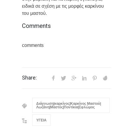
ειδικά σε σχέση με τις μορφές καρκίνου
του μαστού.
Comments
comments
Share:
Διάγνωση|καρκίνος|Καρκίνος Μαστού|
Λωζάνη|Μαστός|Ποντίκια|Σφλώμος
ΥΓΕΙΑ