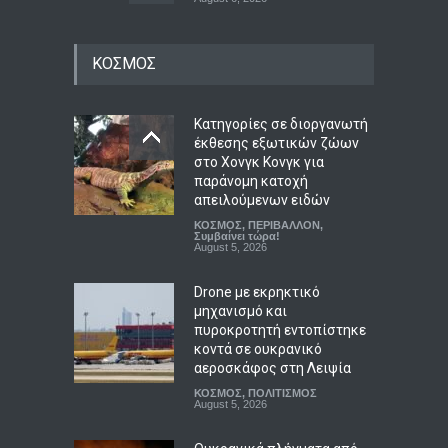
ΠΑΣΟΚ: Καταγγέλλει
ΚΟΣΜΟΣ
καθυστερήσεις στο
καλώδιο Ελλάδας-Κύπρου
και ζητά πολιτική βούληση
απέναντι στην Άγκυρα και
Κατηγορίες σε διοργανωτή
σαφείς δεσμεύσεις από την
έκθεσης εξωτικών ζώων
κυβέρνηση
στο Χονγκ Κονγκ για
παράνομη κατοχή
ΠΟΛΙΤΙΚΗ
,
Συμβαίνει τώρα!
August 6, 2026
απειλούμενων ειδών
ΚΟΣΜΟΣ
,
ΠΕΡΙΒΑΛΛΟΝ
,
Τραγωδία στην Κρήτη:
Συμβαίνει τώρα!
August 5, 2026
Ολλανδή τουρίστρια
πνίγηκε στα Μάλια
Drone με εκρηκτικό
προσπαθώντας να σώσει
μηχανισμό και
τη φίλη της μπροστά σε
πυροκροτητή εντοπίστηκε
ανήλικα παιδιά
κοντά σε ουκρανικό
ΑΠΟΨΕΙΣ
,
ΚΟΙΝΩΝΙΚΑ
αεροσκάφος στη Λειψία
August 6, 2026
ΚΟΣΜΟΣ
,
ΠΟΛΙΤΙΣΜΟΣ
August 5, 2026